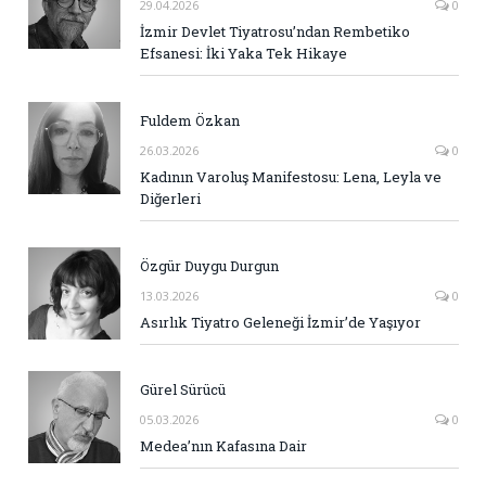
29.04.2026
0
İzmir Devlet Tiyatrosu’ndan Rembetiko
Efsanesi: İki Yaka Tek Hikaye
Fuldem Özkan
26.03.2026
0
Kadının Varoluş Manifestosu: Lena, Leyla ve
Diğerleri
Özgür Duygu Durgun
13.03.2026
0
Asırlık Tiyatro Geleneği İzmir’de Yaşıyor
Gürel Sürücü
05.03.2026
0
Medea’nın Kafasına Dair