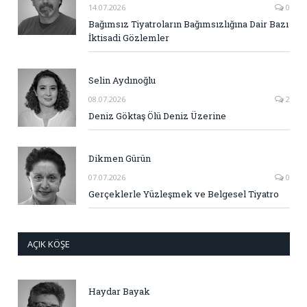
14.07.2026
0
Bağımsız Tiyatroların Bağımsızlığına Dair Bazı
İktisadi Gözlemler
Selin Aydınoğlu
08.07.2026
2
Deniz Göktaş Ölü Deniz Üzerine
Dikmen Gürün
07.07.2026
0
Gerçeklerle Yüzleşmek ve Belgesel Tiyatro
AÇIK KÖŞE
Haydar Bayak