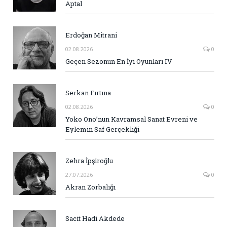
Aptal
Erdoğan Mitrani
02.08.2026
0
Geçen Sezonun En İyi Oyunları IV
Serkan Fırtına
02.08.2026
0
Yoko Ono’nun Kavramsal Sanat Evreni ve
Eylemin Saf Gerçekliği
Zehra İpşiroğlu
27.07.2026
0
Akran Zorbalığı
Sacit Hadi Akdede