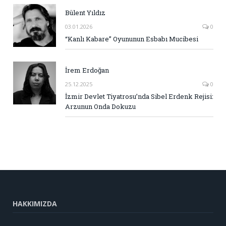
Bülent Yıldız
03.01.2026
0
“Kanlı Kabare” Oyununun Esbabı Mucibesi
İrem Erdoğan
25.12.2025
0
İzmir Devlet Tiyatrosu’nda Sibel Erdenk Rejisi:
Arzunun Onda Dokuzu
HAKKIMIZDA