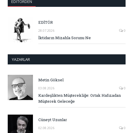
EDITÖRDEN
EDİTÖR
28.07.2026
0
İktidarın Mizahla Sorunu Ne
YAZARLAR
Metin Göksel
03.08.2026
0
Kardeşlikten Müşterekliğe: Ortak Hafızadan
Müşterek Geleceğe
Cüneyt Uzunlar
02.08.2026
0