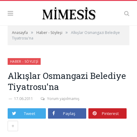
»
»
Anasayfa
Haber - Söyleşi
Alkışlar Osmangazi Belediye
Tiyatrosu'na
HABER - SÖYLEŞI
Alkışlar Osmangazi Belediye
Tiyatrosu'na
17.06.2011
Yorum yapılmamış
Tweet
Paylaş
Pinterest
+