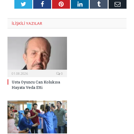
Twitter
Facebook
Pinterest
LinkedIn
Tumblr
E-
Posta
ILIŞKILI
YAZILAR
01.08.2026
0
Usta Oyuncu Can Kolukısa
Hayata Veda Etti