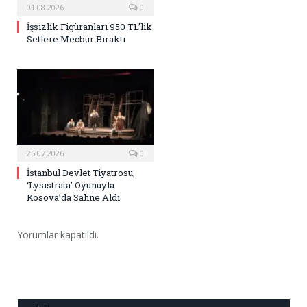
01.08.2026
0
İşsizlik Figüranları 950 TL’lik
Setlere Mecbur Bıraktı
25.07.2026
0
İstanbul Devlet Tiyatrosu,
‘Lysistrata’ Oyunuyla
Kosova’da Sahne Aldı
Yorumlar kapatıldı.