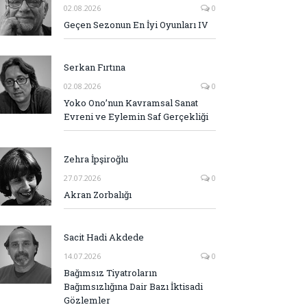
02.08.2026
0
Geçen Sezonun En İyi Oyunları IV
Serkan Fırtına
02.08.2026
0
Yoko Ono’nun Kavramsal Sanat
Evreni ve Eylemin Saf Gerçekliği
Zehra İpşiroğlu
27.07.2026
0
Akran Zorbalığı
Sacit Hadi Akdede
14.07.2026
0
Bağımsız Tiyatroların
Bağımsızlığına Dair Bazı İktisadi
Gözlemler