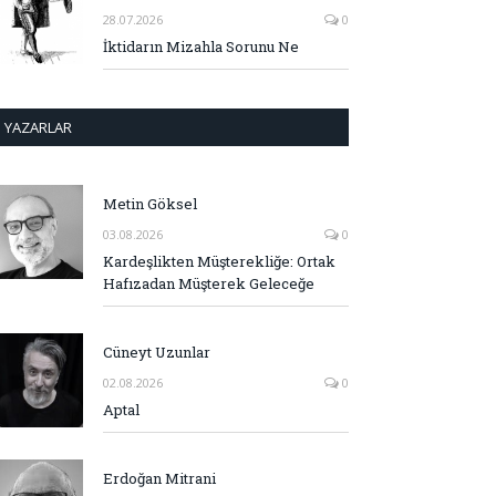
28.07.2026
0
İktidarın Mizahla Sorunu Ne
YAZARLAR
Metin Göksel
03.08.2026
0
Kardeşlikten Müşterekliğe: Ortak
Hafızadan Müşterek Geleceğe
Cüneyt Uzunlar
02.08.2026
0
Aptal
Erdoğan Mitrani