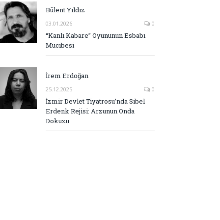
Bülent Yıldız
03.01.2026
0
“Kanlı Kabare” Oyununun Esbabı
Mucibesi
İrem Erdoğan
25.12.2025
0
İzmir Devlet Tiyatrosu’nda Sibel
Erdenk Rejisi: Arzunun Onda
Dokuzu