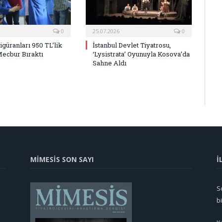
0
25.07.2026
0
Figüranları 950 TL’lik
İstanbul Devlet Tiyatrosu,
Mecbur Bıraktı
‘Lysistrata’ Oyunuyla Kosova’da
Sahne Aldı
MİMESİS SON SAYI
İ
So
b