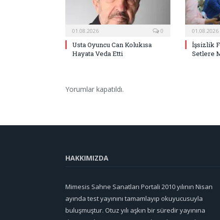
01.08.2026
0
01.08.2026
Usta Oyuncu Can Kolukısa
İşsizlik 
Hayata Veda Etti
Setlere 
Yorumlar kapatıldı.
HAKKIMIZDA
Mimesis Sahne Sanatları Portali 2010 yılının Nisan
ayında test yayınını tamamlayıp okuyucusuyla
buluşmuştur. Otuz yılı aşkın bir süredir yayınına