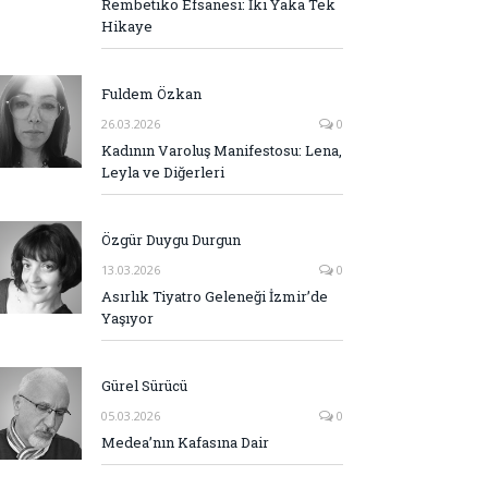
Rembetiko Efsanesi: İki Yaka Tek
Hikaye
Fuldem Özkan
26.03.2026
0
Kadının Varoluş Manifestosu: Lena,
Leyla ve Diğerleri
Özgür Duygu Durgun
13.03.2026
0
Asırlık Tiyatro Geleneği İzmir’de
Yaşıyor
Gürel Sürücü
05.03.2026
0
Medea’nın Kafasına Dair