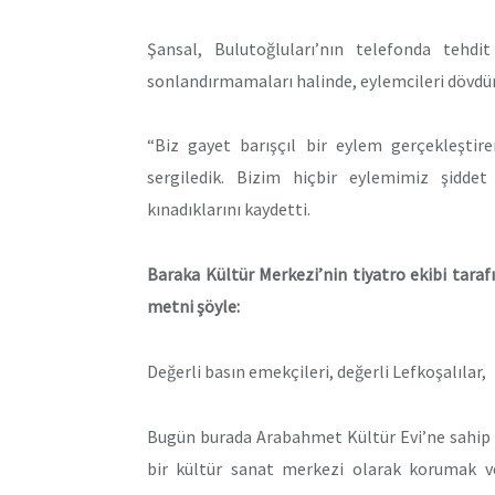
Şansal, Bulutoğluları’nın telefonda tehd
sonlandırmamaları halinde, eylemcileri dövdürü
“Biz gayet barışçıl bir eylem gerçekleştir
sergiledik. Bizim hiçbir eylemimiz şiddet
kınadıklarını kaydetti.
Baraka Kültür Merkezi’nin tiyatro ekibi tar
metni şöyle:
Değerli basın emekçileri, değerli Lefkoşalılar,
Bugün burada Arabahmet Kültür Evi’ne sahip ç
bir kültür sanat merkezi olarak korumak ve