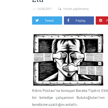
14.06.2011
Yorum yapılmamış
Tweet
Paylaş
P
Kıbrıs Postası’na konuşan Baraka Tiyatro Eki
bir belediye çalışanının Bulutoğluları’nın
kendisine uzattığını anlattı.