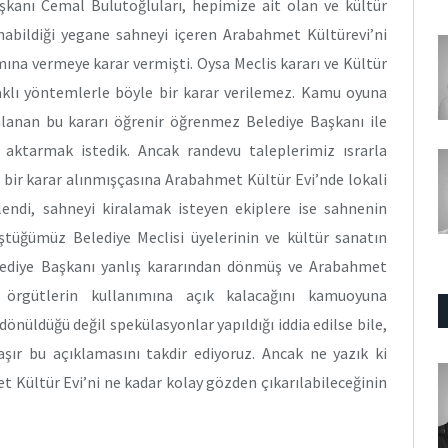
aşkanı Cemal Bulutoğluları, hepimize ait olan ve kültür
lanabildiği yegane sahneyi içeren Arabahmet Kültürevi’ni
ına vermeye karar vermişti. Oysa Meclis kararı ve Kültür
klı yöntemlerle böyle bir karar verilemez. Kamu oyuna
lanan bu kararı öğrenir öğrenmez Belediye Başkanı ile
aktarmak istedik. Ancak randevu taleplerimiz ısrarla
l bir karar alınmışçasına Arabahmet Kültür Evi’nde lokali
endi, sahneyi kiralamak isteyen ekiplere ise sahnenin
ştüğümüz Belediye Meclisi üyelerinin ve kültür sanatın
elediye Başkanı yanlış kararından dönmüş ve Arabahmet
 örgütlerin kullanımına açık kalacağını kamuoyuna
dönüldüğü değil spekülasyonlar yapıldığı iddia edilse bile,
raşır bu açıklamasını takdir ediyoruz. Ancak ne yazık ki
 Kültür Evi’ni ne kadar kolay gözden çıkarılabileceğinin