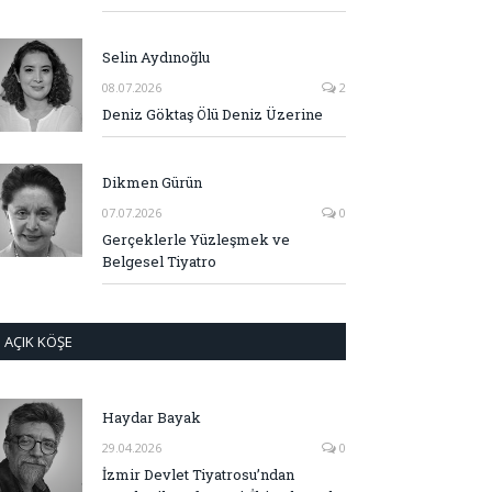
Selin Aydınoğlu
08.07.2026
2
Deniz Göktaş Ölü Deniz Üzerine
Dikmen Gürün
07.07.2026
0
Gerçeklerle Yüzleşmek ve
Belgesel Tiyatro
AÇIK KÖŞE
Haydar Bayak
29.04.2026
0
İzmir Devlet Tiyatrosu’ndan