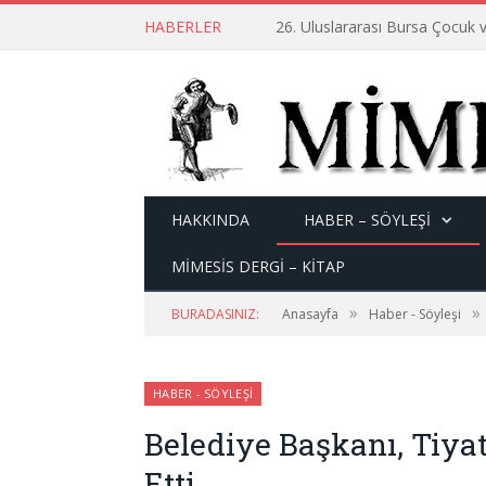
HABERLER
26. Uluslararası Bursa Çocuk v
HAKKINDA
HABER – SÖYLEŞI
MİMESİS DERGİ – KİTAP
»
»
BURADASINIZ:
Anasayfa
Haber - Söyleşi
HABER - SÖYLEŞI
Belediye Başkanı, Tiya
Etti