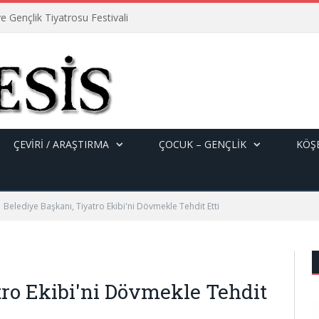
e Gençlik Tiyatrosu Festivali
ÇEVİRİ / ARAŞTIRMA
ÇOCUK – GENÇLIK
KÖŞE
Belediye Başkanı, Tiyatro Ekibi'ni Dövmekle Tehdit Etti
tro Ekibi'ni Dövmekle Tehdit