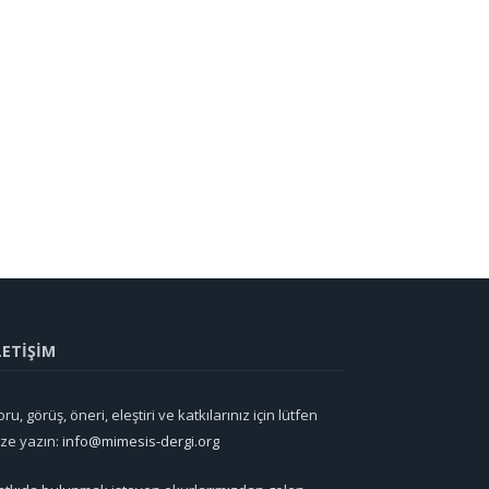
LETİŞİM
ru, görüş, öneri, eleştiri ve katkılarınız için lütfen
ize yazın:
info@mimesis-dergi.org