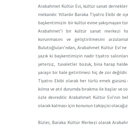
Arabahmet Kültür Evi, kültür sanat derneklerin
mekandır. Yıllardır Baraka Tiyatro Ekibi de o
başkentimizin bir kültür evine yakışmayan tüm
Arabahmet’i bir kültür sanat merkezi ha
korunmasını ve geliştirilmesini arzulam
Bulutoğluları’ndan, Arabahmet Kültür Evi’ne
yazık ki başkentimizin nadir tiyatro salonların
yetersiz, tuvaletler bozuk, bina harap halde
yaraşır bir hale getirilmesi hiç de zor değild
Tiyatro Ekibi olarak her türlü emek gücünü 
kılma ve atıl durumda bırakma ile başlar ve s
özle devredilir. Arabahmet Kültür Evi’nin be
olarak kalması için konunun takipçisi olacağız
Bizler, Baraka Kültür Merkezi olarak Arabahm