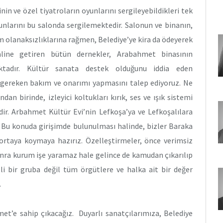
in ve özel tiyatroların oyunlarını sergileyebildikleri tek
yunlarını bu salonda sergilemektedir. Salonun ve binanın,
 olanaksızlıklarına rağmen, Belediye’ye kira da ödeyerek
line getiren bütün dernekler, Arabahmet binasının
aktadır. Kültür sanata destek olduğunu iddia eden
 gereken bakım ve onarımı yapmasını talep ediyoruz. Ne
dan birinde, izleyici koltukları kırık, ses ve ışık sistemi
dir. Arbahmet Kültür Evi’nin Lefkoşa’ya ve Lefkoşalılara
ir. Bu konuda girişimde bulunulması halinde, bizler Baraka
ortaya koymaya hazırız. Özelleştirmeler, önce verimsiz
onra kurum işe yaramaz hale gelince de kamudan çıkarılıp
lli bir gruba değil tüm örgütlere ve halka ait bir değer
.
et’e sahip çıkacağız. Duyarlı sanatçılarımıza, Belediye