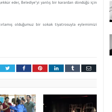
ekkür eder, Belediye’yi yanlış bir karardan döndüğü için
ırlamış olduğumuz bir sokak tiyatrosuyla eylemimizi
Twitter
Facebook
Pinterest
LinkedIn
Tumblr
E-
Posta