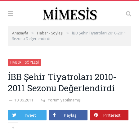
»
»
Anasayfa
Haber - Söyleşi
İBB Şehir Tiyatroları 2010-2011
Sezonu Değerlendirdi
HABER - SÖYLEŞI
İBB Şehir Tiyatroları 2010-
2011 Sezonu Değerlendirdi
10.06.2011
Yorum yapılmamış
Tweet
Paylaş
Pinterest
+