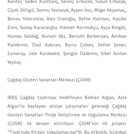
Kenter, Seden Kızıltunç, Sevinç Erbulak, Füsun Erbulak,
Çiçek Dilligil, Sumru Yavrucuk, Ayşen İnci, Müge Akyamaç,
Bennu Yıldırımlar, Alev Oraloğlu, Defne Halman, Hasibe
Eren, Günay Karacaoğlu, Hikmet Körmükçü, Ayça Bingöl,
Hümay Güldağ, Nurseli İdiz, Bercuhi Berberyan, Aslıhan
Kandemir, Övül Avkıran, Burcu Çoban, Defne Şener,
Esmeray, Jale Karabekir, Şengül Özdemir, Sibel Arslan
Yeşilay.
Çağdaş Gösteri Sanatları Merkezi (ÇGSM)
İBBŞ Çağdaş tiyatroyu hedefleyen Beklan Algan, Ayla
Algan’la başlayan atölye çalışmaları geleneği Çağdaş
Gösteri Sanatları Proje Geliştirme ve Uygulama Merkezi
(ÇGSM) ile devam ettiriliyor. ÇGSM’nin ilk projesi:
“Tiyatroda Kitaplı Uygulamacılar”dı. Bu etkinlik, İstanbul