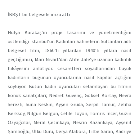
İBBŞT bir belgesele imza attı
Hülya Karakaş’ın proje tasarımı ve yönetmenliğini
üstlendiği İstanbul’un Kadınları Sahnelerin Sultanları adlı
belgesel film, 1860’lı yıllardan 1940’lı yıllara nasıl
geçtiğimizi, Mari Nıvart’dan Afife Jale’ye uzanan kadınlık
hikâyesini anlatıyor. Cesaretleri soyadlarından büyük
kadınların bugünün oyuncularına nasıl kapılar açtığını
söylüyor. Bütün kadın oyuncuları selamlayan bu filmin
konuk sanatçıları; Nedret Güvenç, Göksel Kortay, Nevra
Serezli, Suna Keskin, Ayşen Gruda, Serpil Tamur, Zeliha
Berksoy, Nilgün Belgün, Celile Toyon, Tomris İncer, Güzin
Özyağcılar, Meral Çetinkaya, Nesrin Kazankaya, Ayşenil
Şamlıoğlu, Ülkü Duru, Derya Alabora, Tilbe Saran, Kadriye