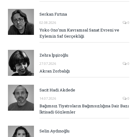
Serkan Fırtına
02.08.2026
0
Yoko Ono’nun Kavramsal Sanat Evreni ve
Eylemin Saf Gerçekliği
Zehra İpşiroğlu
27.07.2026
0
Akran Zorbalığı
Sacit Hadi Akdede
14.07.2026
0
Bağımsız Tiyatroların Bağımsızlığına Dair Bazı
İktisadi Gözlemler
Selin Aydınoğlu