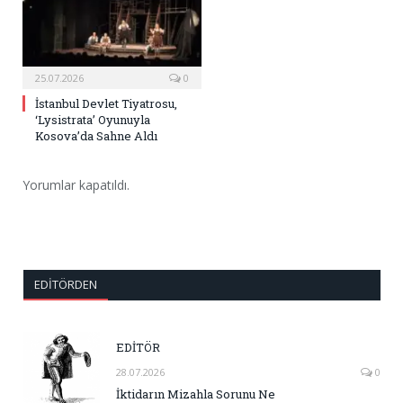
25.07.2026
0
İstanbul Devlet Tiyatrosu,
‘Lysistrata’ Oyunuyla
Kosova’da Sahne Aldı
Yorumlar kapatıldı.
EDITÖRDEN
EDİTÖR
28.07.2026
0
İktidarın Mizahla Sorunu Ne