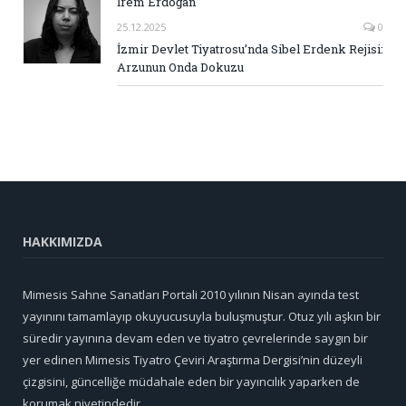
İrem Erdoğan
25.12.2025
0
İzmir Devlet Tiyatrosu’nda Sibel Erdenk Rejisi:
Arzunun Onda Dokuzu
HAKKIMIZDA
Mimesis Sahne Sanatları Portali 2010 yılının Nisan ayında test
yayınını tamamlayıp okuyucusuyla buluşmuştur. Otuz yılı aşkın bir
süredir yayınına devam eden ve tiyatro çevrelerinde saygın bir
yer edinen Mimesis Tiyatro Çeviri Araştırma Dergisi’nin düzeyli
çizgisini, güncelliğe müdahale eden bir yayıncılık yaparken de
korumak niyetindedir.