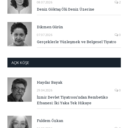
08.07.2026
2
Deniz Göktaş Ölü Deniz Üzerine
Dikmen Gürün
07.07.2026
0
Gerçeklerle Yüzleşmek ve Belgesel Tiyatro
AÇIK KÖŞE
Haydar Bayak
29.04.2026
0
İzmir Devlet Tiyatrosu’ndan Rembetiko
Efsanesi: İki Yaka Tek Hikaye
Fuldem Özkan