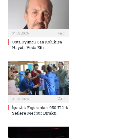
01.08.2026
0
Usta Oyuncu Can Kolukısa
Hayata Veda Etti
01.08.2026
0
İşsizlik Figüranları 950 TL’lik
Setlere Mecbur Bıraktı