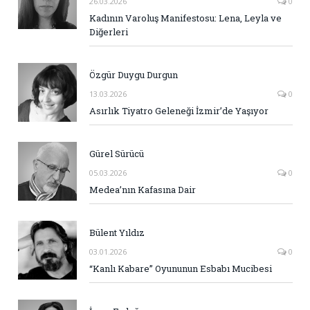
26.03.2026
0
Kadının Varoluş Manifestosu: Lena, Leyla ve
Diğerleri
Özgür Duygu Durgun
13.03.2026
0
Asırlık Tiyatro Geleneği İzmir’de Yaşıyor
Gürel Sürücü
05.03.2026
0
Medea’nın Kafasına Dair
Bülent Yıldız
03.01.2026
0
“Kanlı Kabare” Oyununun Esbabı Mucibesi