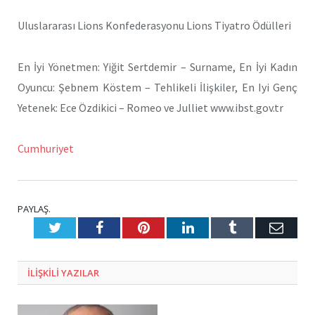
Uluslararası Lions Konfederasyonu Lions Tiyatro Ödülleri
En İyi Yönetmen: Yiğit Sertdemir – Surname, En İyi Kadın
Oyuncu: Şebnem Köstem – Tehlikeli İlişkiler, En Iyi Genç
Yetenek: Ece Özdikici – Romeo ve Julliet www.ibst.gov.tr
Cumhuriyet
PAYLAŞ.
Twitter
Facebook
Pinterest
LinkedIn
Tumblr
E-
Posta
ILIŞKILI
YAZILAR