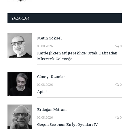
YAZARLAR
Metin Göksel
03.08.2026
0
Kardeşlikten Müşterekliğe: Ortak Hafızadan
Müşterek Geleceğe
Cüneyt Uzunlar
02.08.2026
0
Aptal
Erdoğan Mitrani
02.08.2026
0
Geçen Sezonun En İyi Oyunları IV