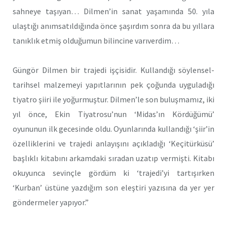
sahneye taşıyan… Dilmen’in sanat yaşamında 50. yıla
ulaştığı anımsatıldığında önce şaşırdım sonra da bu yıllara
tanıklık etmiş olduğumun bilincine varıverdim…
Güngör Dilmen bir trajedi işçisidir. Kullandığı söylensel-
tarihsel malzemeyi yapıtlarının pek çoğunda uyguladığı
tiyatro şiiri ile yoğurmuştur. Dilmen’le son buluşmamız, iki
yıl önce, Ekin Tiyatrosu’nun ‘Midas’ın Kördüğümü’
oyununun ilk gecesinde oldu. Oyunlarında kullandığı ‘şiir’in
özelliklerini ve trajedi anlayışını açıkladığı ‘Keçitürküsü’
başlıklı kitabını arkamdaki sıradan uzatıp vermişti. Kitabı
okuyunca sevinçle gördüm ki ‘trajedi’yi tartışırken
‘Kurban’ üstüne yazdığım son eleştiri yazısına da yer yer
göndermeler yapıyor.”