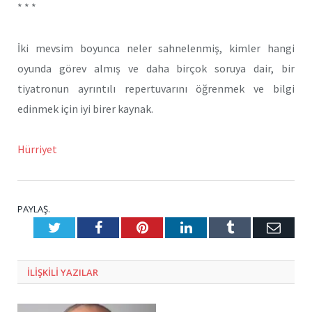
* * *
İki mevsim boyunca neler sahnelenmiş, kimler hangi
oyunda görev almış ve daha birçok soruya dair, bir
tiyatronun ayrıntılı repertuvarını öğrenmek ve bilgi
edinmek için iyi birer kaynak.
Hürriyet
PAYLAŞ.
Twitter
Facebook
Pinterest
LinkedIn
Tumblr
E-
Posta
ILIŞKILI
YAZILAR