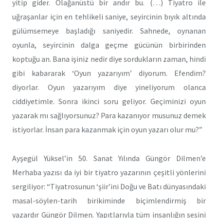
yitip gider. Olağanüstü bir andır bu. (…) Tiyatro ile
uğraşanlar için en tehlikeli saniye, seyircinin bıyık altında
gülümsemeye başladığı saniyedir. Sahnede, oynanan
oyunla, seyircinin dalga geçme gücünün birbirinden
koptuğu an. Bana işiniz nedir diye sordukların zaman, hindi
gibi kabararak ‘Oyun yazarıyım’ diyorum. Efendim?
diyorlar. Oyun yazarıyım diye yineliyorum olanca
ciddiyetimle. Sonra ikinci soru geliyor. Geçiminizi oyun
yazarak mı sağlıyorsunuz? Para kazanıyor musunuz demek
istiyorlar. İnsan para kazanmak için oyun yazarı olur mu?”
Ayşegül Yüksel’in 50. Sanat Yılında Güngör Dilmen’e
Merhaba yazısı da iyi bir tiyatro yazarının çeşitli yönlerini
sergiliyor: “Tiyatrosunun ‘şiir’ini Doğu ve Batı dünyasındaki
masal-söylen-tarih birikiminde biçimlendirmiş bir
yazardır Güngör Dilmen. Yapıtlarıyla tüm insanlığın sesini