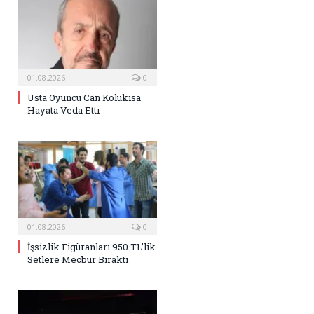
01.08.2026
0
Usta Oyuncu Can Kolukısa
Hayata Veda Etti
01.08.2026
0
İşsizlik Figüranları 950 TL’lik
Setlere Mecbur Bıraktı