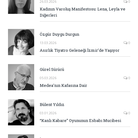
26.03.2026
0
Kadının Varoluş Manifestosu: Lena, Leyla ve
Diğerleri
Özgür Duygu Durgun
13.03.2026
0
Asırlık Tiyatro Geleneği İzmir’de Yaşıyor
Gürel Sürücü
05.03.2026
0
Medea’nın Kafasına Dair
Bülent Yıldız
03.01.2026
0
“Kanlı Kabare” Oyununun Esbabı Mucibesi