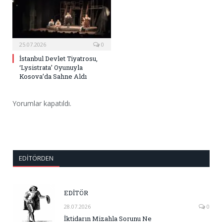
25.07.2026
0
İstanbul Devlet Tiyatrosu,
‘Lysistrata’ Oyunuyla
Kosova’da Sahne Aldı
Yorumlar kapatıldı.
EDITÖRDEN
EDİTÖR
28.07.2026
0
İktidarın Mizahla Sorunu Ne