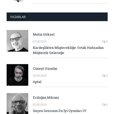
YAZARLAR
Metin Göksel
03.08.2026
0
Kardeşlikten Müşterekliğe: Ortak Hafızadan
Müşterek Geleceğe
Cüneyt Uzunlar
02.08.2026
0
Aptal
Erdoğan Mitrani
02.08.2026
0
Geçen Sezonun En İyi Oyunları IV