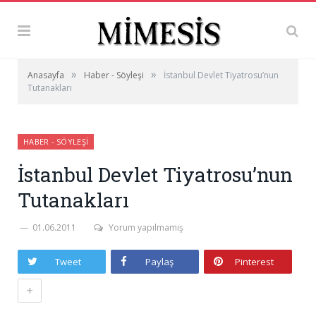
»
»
Anasayfa
Haber - Söyleşi
İstanbul Devlet Tiyatrosu’nun
Tutanakları
HABER - SÖYLEŞI
İstanbul Devlet Tiyatrosu’nun
Tutanakları
01.06.2011
Yorum yapılmamış
Tweet
Paylaş
Pinterest
+