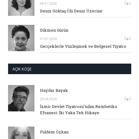
08.07.2026
2
Deniz Göktaş Ölü Deniz Üzerine
Dikmen Gürün
07.07.2026
0
Gerçeklerle Yüzleşmek ve Belgesel Tiyatro
AÇIK KÖŞE
Haydar Bayak
29.04.2026
0
İzmir Devlet Tiyatrosu’ndan Rembetiko
Efsanesi: İki Yaka Tek Hikaye
Fuldem Özkan