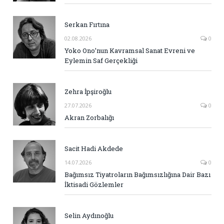
Serkan Fırtına
02.08.2026
0
Yoko Ono’nun Kavramsal Sanat Evreni ve
Eylemin Saf Gerçekliği
Zehra İpşiroğlu
27.07.2026
0
Akran Zorbalığı
Sacit Hadi Akdede
14.07.2026
0
Bağımsız Tiyatroların Bağımsızlığına Dair Bazı
İktisadi Gözlemler
Selin Aydınoğlu