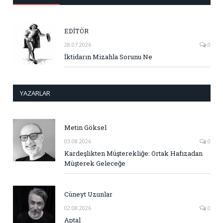
EDİTÖR
28.07.2026
0
İktidarın Mizahla Sorunu Ne
YAZARLAR
Metin Göksel
03.08.2026
0
Kardeşlikten Müşterekliğe: Ortak Hafızadan
Müşterek Geleceğe
Cüneyt Uzunlar
02.08.2026
0
Aptal