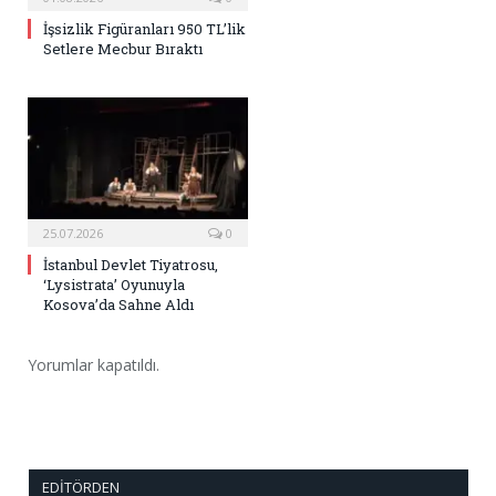
İşsizlik Figüranları 950 TL’lik
Setlere Mecbur Bıraktı
25.07.2026
0
İstanbul Devlet Tiyatrosu,
‘Lysistrata’ Oyunuyla
Kosova’da Sahne Aldı
Yorumlar kapatıldı.
EDITÖRDEN