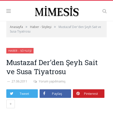
»
»
Anasayfa
Haber - Söyleşi
Mustazaf Der'den Şeyh Sait ve
Susa Tiyatrosu
HABER - SÖYLEŞI
Mustazaf Der'den Şeyh Sait
ve Susa Tiyatrosu
27.06.2011
Yorum yapılmamış
Tweet
Paylaş
Pinterest
+