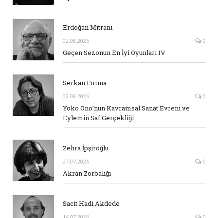
Erdoğan Mitrani
02.08.2026
0
Geçen Sezonun En İyi Oyunları IV
Serkan Fırtına
02.08.2026
0
Yoko Ono’nun Kavramsal Sanat Evreni ve
Eylemin Saf Gerçekliği
Zehra İpşiroğlu
27.07.2026
0
Akran Zorbalığı
Sacit Hadi Akdede
14.07.2026
0