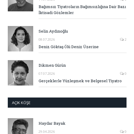
Bağımsız Tiyatroların Bağımsızlığına Dair Bazı
İktisadi Gözlemler
Selin Aydınoğlu
08.07.2026
2
Deniz Göktaş Ölü Deniz Üzerine
Dikmen Gürün
07.07.2026
0
Gerçeklerle Yüzleşmek ve Belgesel Tiyatro
AÇIK KÖŞE
Haydar Bayak
29.04.2026
0