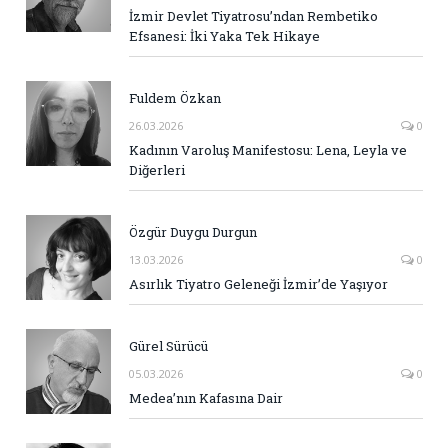
İzmir Devlet Tiyatrosu’ndan Rembetiko
Efsanesi: İki Yaka Tek Hikaye
Fuldem Özkan
26.03.2026
0
Kadının Varoluş Manifestosu: Lena, Leyla ve
Diğerleri
Özgür Duygu Durgun
13.03.2026
0
Asırlık Tiyatro Geleneği İzmir’de Yaşıyor
Gürel Sürücü
05.03.2026
0
Medea’nın Kafasına Dair