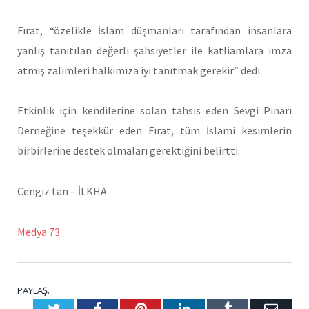
Fırat, “özelikle İslam düşmanları tarafından insanlara
yanlış tanıtılan değerli şahsiyetler ile katliamlara imza
atmış zalimleri halkımıza iyi tanıtmak gerekir” dedi.
Etkinlik için kendilerine solan tahsis eden Sevgi Pınarı
Derneğine teşekkür eden Fırat, tüm İslami kesimlerin
birbirlerine destek olmaları gerektiğini belirtti.
Cengiz tan – İLKHA
Medya 73
PAYLAŞ.
Twitter
Facebook
Pinterest
LinkedIn
Tumblr
E-