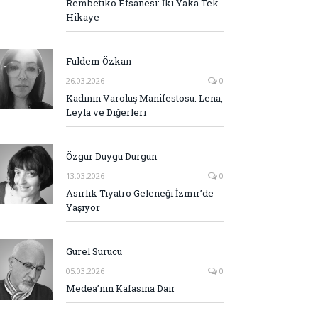
Rembetiko Efsanesi: İki Yaka Tek
Hikaye
Fuldem Özkan
26.03.2026
0
Kadının Varoluş Manifestosu: Lena,
Leyla ve Diğerleri
Özgür Duygu Durgun
13.03.2026
0
Asırlık Tiyatro Geleneği İzmir’de
Yaşıyor
Gürel Sürücü
05.03.2026
0
Medea’nın Kafasına Dair