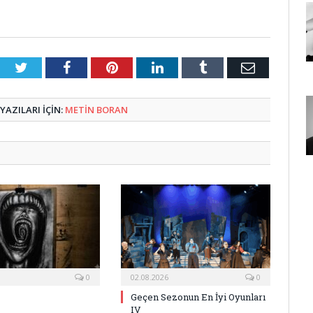
Twitter
Facebook
Pinterest
LinkedIn
Tumblr
E-
Posta
AZILARI IÇIN:
METIN BORAN
0
02.08.2026
0
Geçen Sezonun En İyi Oyunları
IV