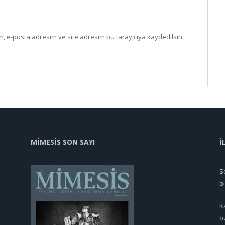
, e-posta adresim ve site adresim bu tarayıcıya kaydedilsin.
MİMESİS SON SAYI
İ
So
b
K
ö