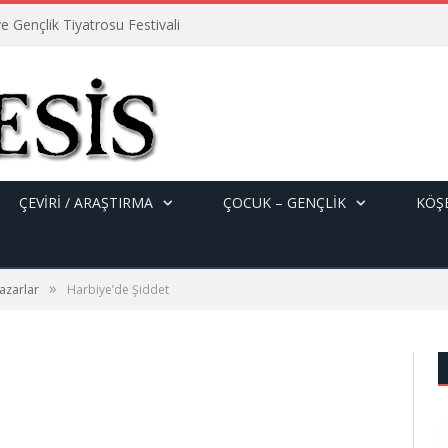
e Gençlik Tiyatrosu Festivali
ÇEVİRİ / ARAŞTIRMA
ÇOCUK – GENÇLIK
KÖŞE
»
azarlar
Harbiye’de Şiddet