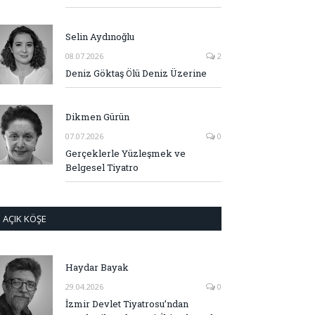
Selin Aydınoğlu
08.07.2026
2
Deniz Göktaş Ölü Deniz Üzerine
Dikmen Gürün
07.07.2026
0
Gerçeklerle Yüzleşmek ve
Belgesel Tiyatro
AÇIK KÖŞE
Haydar Bayak
29.04.2026
0
İzmir Devlet Tiyatrosu’ndan