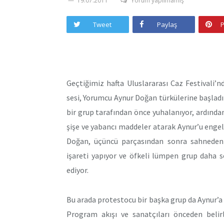
19.07.2011
Yorum yapılmamış
Tweet
Paylaş
P
Geçtiğimiz hafta Uluslararası Caz Festivali’
sesi, Yorumcu Aynur Doğan türkülerine başladı
bir grup tarafından önce yuhalanıyor, ardından
şişe ve yabancı maddeler atarak Aynur’u enge
Doğan, üçüncü parçasından sonra sahneden ay
işareti yapıyor ve öfkeli lümpen grup daha s
ediyor.
Bu arada protestocu bir başka grup da Aynur’a
Program akışı ve sanatçıları önceden belir