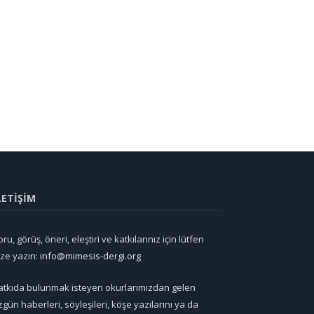
LETİŞİM
ru, görüş, öneri, eleştiri ve katkılarınız için lütfen
ize yazın:
info@mimesis-dergi.org
atkıda bulunmak isteyen okurlarımızdan gelen
zgün haberleri, söyleşileri, köşe yazılarını ya da