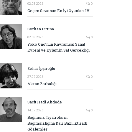
02.08.2026
0
Geçen Sezonun En İyi Oyunları IV
Serkan Fırtına
02.08.2026
0
Yoko Ono’nun Kavramsal Sanat
Evreni ve Eylemin Saf Gerçekliği
Zehra İpşiroğlu
27.07.2026
0
Akran Zorbalığı
Sacit Hadi Akdede
14.07.2026
0
Bağımsız Tiyatroların
Bağımsızlığına Dair Bazı İktisadi
Gözlemler