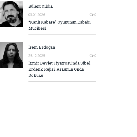
Bülent Yıldız
03.01.2026
0
“Kanlı Kabare” Oyununun Esbabı
Mucibesi
İrem Erdoğan
25.12.2025
0
İzmir Devlet Tiyatrosu’nda Sibel
Erdenk Rejisi: Arzunun Onda
Dokuzu