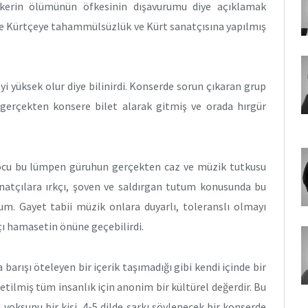
skerin ölümünün öfkesinin dışavurumu diye açıklamak
ece Kürtçeye tahammülsüzlük ve Kürt sanatçısına yapılmış
yi yüksek olur diye bilinirdi. Konserde sorun çıkaran grup
e gerçekten konsere bilet alarak gitmiş ve orada hırgür
ocu bu lümpen güruhun gerçekten caz ve müzik tutkusu
sanatçılara ırkçı, şoven ve saldırgan tutum konusunda bu
m. Gayet tabii müzik onlara duyarlı, toleranslı olmayı
ı hamasetin önüne geçebilirdi.
barışı öteleyen bir içerik taşımadığı gibi kendi içinde bir
retilmiş tüm insanlık için anonim bir kültürel değerdir. Bu
oksunu bir kişi, 4-5 dilde şarkı söylenecek bir konserde