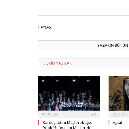
PAYLAŞ.
YAZARIN BÜTÜN Y
ILIŞKILI
YAZILAR
03.08.2026
0
02.08.2026
Kardeşlikten Müşterekliğe:
Aptal
Ortak Hafızadan Müşterek