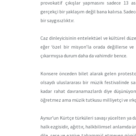
provokatif çıkışlar yapmasını sadece 13 a
gerçekçi bir yaklaşım değil bana kalırsa. Sad
bir saygısızlıktır.
Caz dinleyicisinin entelektüel ve kültürel düze
eğer ‘özel bir misyon’la orada değillerse v
çıkarmışsa durum daha da vahimdir bence.
Konsere önceden bilet alarak gelen protest
olsaydı uluslararası bir müzik festivalinde 
kadar rahat davranamazlardı diye düşünüyoru
öğretmez ama müzik tutkusu milliyetçi ve ırkç
Aynur’un Kürtçe türküleri savaşı yücelten ya da 
halk ezgisidir, ağıttır, halkbilimsel anlamda ü
dile, sese ve ezgiye tahammül etmeyen gönül y