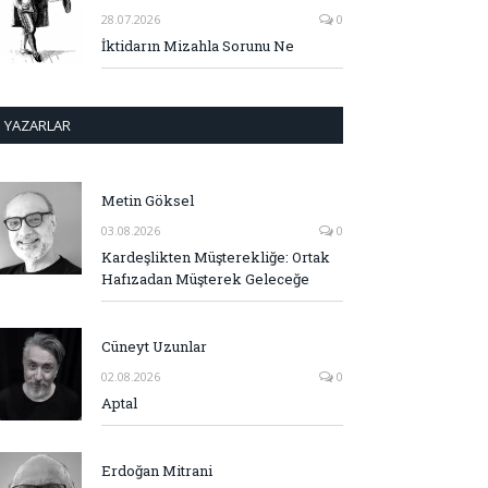
28.07.2026
0
İktidarın Mizahla Sorunu Ne
YAZARLAR
Metin Göksel
03.08.2026
0
Kardeşlikten Müşterekliğe: Ortak
Hafızadan Müşterek Geleceğe
Cüneyt Uzunlar
02.08.2026
0
Aptal
Erdoğan Mitrani