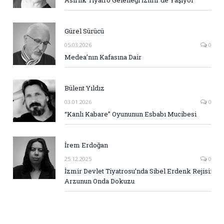
Gürel Sürücü
05.03.2026
0
Medea’nın Kafasına Dair
Bülent Yıldız
03.01.2026
0
“Kanlı Kabare” Oyununun Esbabı Mucibesi
İrem Erdoğan
25.12.2025
0
İzmir Devlet Tiyatrosu’nda Sibel Erdenk Rejisi:
Arzunun Onda Dokuzu