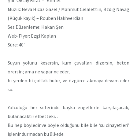
Şiir: Oktay Rifat – “Ahmet”
Müzik: Neva Hicaz Gazel / Mahmut Celalettin, Bzdig Navag
(Küçük kayık) – Rouben Hakhverdian
Ses Düzenleme: Hakan Şen
Web-Flyer: Ezgi Kaplan
Süre: 40′
Suyun yolunu kesersin, kum çuvalları dizersin, beton
örersin; ama ne yapar ne eder,
bi yerden bi çatlak bulur, ve özgürce akmaya devam eder
su.
Yolculuğu her seferinde başka engellerle karşılaşacak,
bulanacaktır elbetteki…
Bu hep böyledir ve böyle olduğunu bile bile ‘su cinayetleri’
işlenir durmadan bu ülkede.