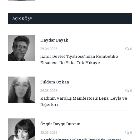
AÇIK KÖŞE
Haydar Bayak
29.04.2026
0
İzmir Devlet Tiyatrosu’ndan Rembetiko
Efsanesi: İki Yaka Tek Hikaye
Fuldem Özkan
26.03.2026
0
Kadının Varoluş Manifestosu: Lena, Leyla ve
Diğerleri
Özgür Duygu Durgun
13.03.2026
0
Asırlık Tiyatro Geleneği İzmir’de Yaşıyor