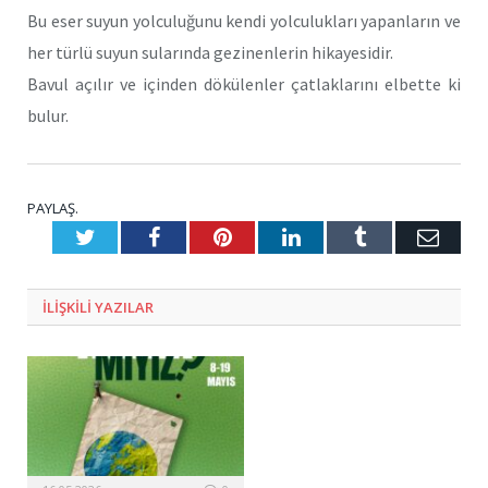
Bu eser suyun yolculuğunu kendi yolculukları yapanların ve
her türlü suyun sularında gezinenlerin hikayesidir.
Bavul açılır ve içinden dökülenler çatlaklarını elbette ki
bulur.
PAYLAŞ.
Twitter
Facebook
Pinterest
LinkedIn
Tumblr
E-
Posta
ILIŞKILI
YAZILAR