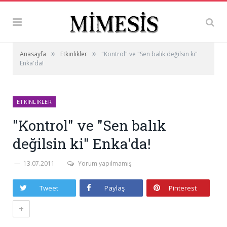
»
»
Anasayfa
Etkinlikler
"Kontrol" ve "Sen balık değilsin ki"
Enka'da!
ETKINLIKLER
"Kontrol" ve "Sen balık
değilsin ki" Enka'da!
13.07.2011
Yorum yapılmamış
Tweet
Paylaş
Pinterest
+