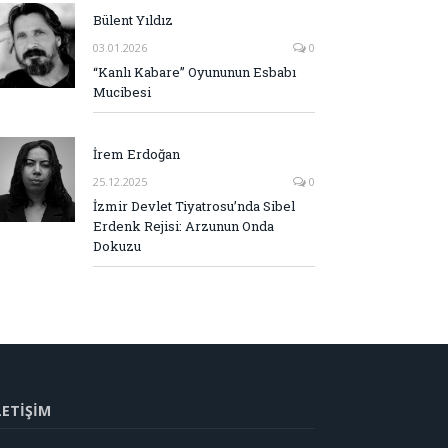
Bülent Yıldız
03.01.2026
0
“Kanlı Kabare” Oyununun Esbabı
Mucibesi
İrem Erdoğan
25.12.2025
0
İzmir Devlet Tiyatrosu’nda Sibel
Erdenk Rejisi: Arzunun Onda
Dokuzu
LETİŞİM