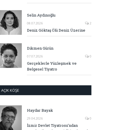
Selin Aydınoğlu
08.07.2026
2
Deniz Göktaş Ölü Deniz Üzerine
Dikmen Gürün
07.07.2026
0
Gerçeklerle Yüzleşmek ve
Belgesel Tiyatro
AÇIK KÖŞE
Haydar Bayak
29.04.2026
0
İzmir Devlet Tiyatrosu’ndan