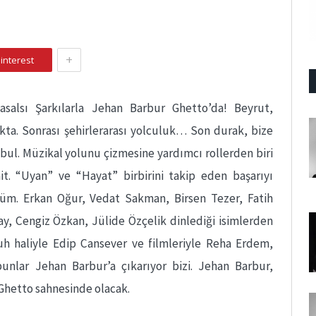
+
interest
asalsı Şarkılarla Jehan Barbur Ghetto’da! Beyrut,
kta. Sonrası şehirlerarası yolculuk… Son durak, bize
nbul. Müzikal yolunu çizmesine yardımcı rollerden biri
ait. “Uyan” ve “Hayat” birbirini takip eden başarıyı
lbüm. Erkan Oğur, Vedat Sakman, Birsen Tezer, Fatih
y, Cengiz Özkan, Jülide Özçelik dinlediği isimlerden
ruh haliyle Edip Cansever ve filmleriyle Reha Erdem,
bunlar Jehan Barbur’a çıkarıyor bizi. Jehan Barbur,
 Ghetto sahnesinde olacak.