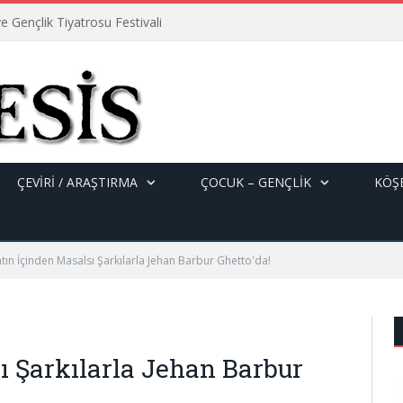
e Gençlik Tiyatrosu Festivali
ÇEVİRİ / ARAŞTIRMA
ÇOCUK – GENÇLIK
KÖŞE
tın İçinden Masalsı Şarkılarla Jehan Barbur Ghetto'da!
ı Şarkılarla Jehan Barbur