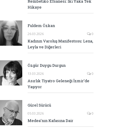
Rembetiko Efsanesi: İki Yaka Tek
Hikaye
Fuldem Özkan
26.03.2026
0
Kadının Varoluş Manifestosu: Lena,
Leyla ve Diğerleri
Özgür Duygu Durgun
13.03.2026
0
Asırlık Tiyatro Geleneği İzmir’de
Yaşıyor
Gürel Sürücü
05.03.2026
0
Medea’nın Kafasına Dair