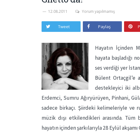
12.08.2011
Yorum yapılmamış
Tweet
Paylaş
P
Hayatın İçinden M
hayata başladığı no
ses verdiği yer İsta
Bülent Ortaçgil’e 
destekleyici iki a
Erdemci, Sumru Ağıryürüyen, Pinhani, Güla
sadece birkaçı. Şiirdeki kelimeleriyle ve 
müzik dışı etkilendikleri arasında. Tüm 
hayatın içinden şarkılarıyla 28 Eylül akşamı