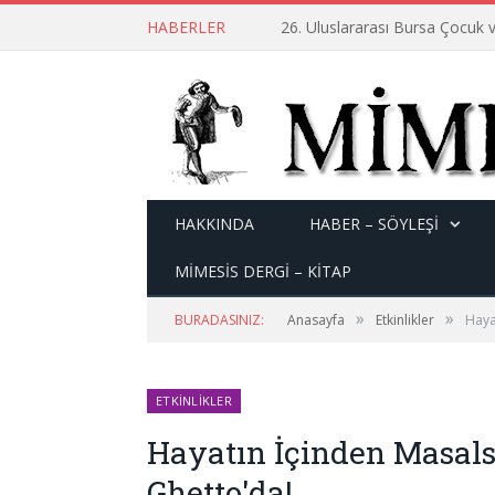
HABERLER
26. Uluslararası Bursa Çocuk v
HAKKINDA
HABER – SÖYLEŞI
MİMESİS DERGİ – KİTAP
»
»
BURADASINIZ:
Anasayfa
Etkinlikler
Haya
ETKINLIKLER
Hayatın İçinden Masals
Ghetto'da!