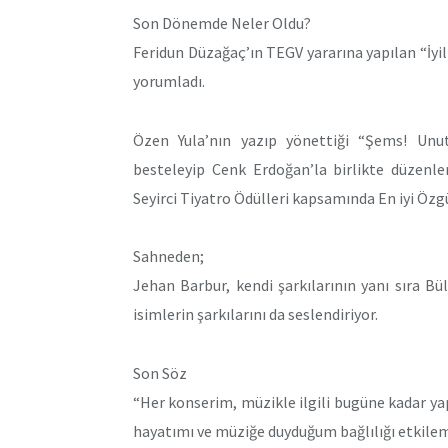
Son Dönemde Neler Oldu?
Feridun Düzağaç’ın TEGV yararına yapılan “İyil
yorumladı.
Özen Yula’nın yazıp yönettiği “Şems! Unut
besteleyip Cenk Erdoğan’la birlikte düzenle
Seyirci Tiyatro Ödülleri kapsamında En iyi Özgü
Sahneden;
Jehan Barbur, kendi şarkılarının yanı sıra Bü
isimlerin şarkılarını da seslendiriyor.
Son Söz
“Her konserim, müzikle ilgili bugüne kadar y
hayatımı ve müziğe duyduğum bağlılığı etkilem