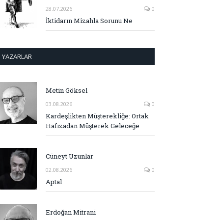
28.07.2026
0
İktidarın Mizahla Sorunu Ne
YAZARLAR
Metin Göksel
03.08.2026
0
Kardeşlikten Müşterekliğe: Ortak
Hafızadan Müşterek Geleceğe
Cüneyt Uzunlar
02.08.2026
0
Aptal
Erdoğan Mitrani