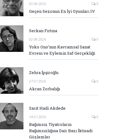
02.08.2026
0
Geçen Sezonun En İyi Oyunları IV
Serkan Fırtına
02.08.2026
0
Yoko Ono’nun Kavramsal Sanat
Evreni ve Eylemin Saf Gerçekliği
Zehra İpşiroğlu
27.07.2026
0
Akran Zorbalığı
Sacit Hadi Akdede
14.07.2026
0
Bağımsız Tiyatroların
Bağımsızlığına Dair Bazı İktisadi
Gözlemler