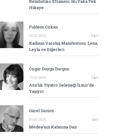
Rembetiko Efsanesi: İki Yaka Tek
Hikaye
Fuldem Özkan
26.03.2026
0
Kadının Varoluş Manifestosu: Lena,
Leyla ve Diğerleri
Özgür Duygu Durgun
13.03.2026
0
Asırlık Tiyatro Geleneği İzmir’de
Yaşıyor
Gürel Sürücü
05.03.2026
0
Medea’nın Kafasına Dair