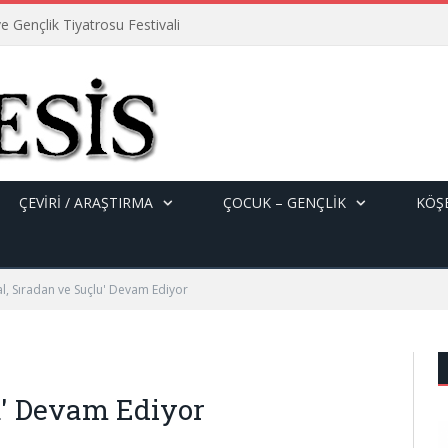
e Gençlik Tiyatrosu Festivali
ÇEVİRİ / ARAŞTIRMA
ÇOCUK – GENÇLIK
KÖŞE
al, Sıradan ve Suçlu' Devam Ediyor
u' Devam Ediyor