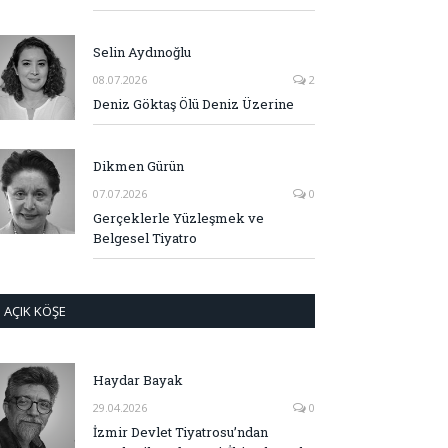
Selin Aydınoğlu
08.07.2026
2
Deniz Göktaş Ölü Deniz Üzerine
Dikmen Gürün
07.07.2026
0
Gerçeklerle Yüzleşmek ve
Belgesel Tiyatro
AÇIK KÖŞE
Haydar Bayak
29.04.2026
0
İzmir Devlet Tiyatrosu’ndan