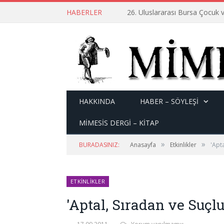
HABERLER
26. Uluslararası Bursa Çocuk v
HAKKINDA
HABER – SÖYLEŞI
MİMESİS DERGİ – KİTAP
»
»
BURADASINIZ:
Anasayfa
Etkinlikler
'Apt
ETKINLIKLER
'Aptal, Sıradan ve Suçl