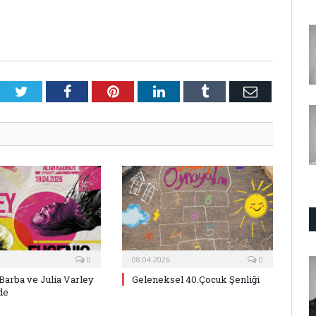
Twitter
Facebook
Pinterest
LinkedIn
Tumblr
E-
Posta
0
08.04.2026
0
Barba ve Julia Varley
Geleneksel 40.Çocuk Şenliği
de