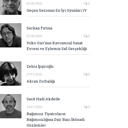
02.08.2026
0
Geçen Sezonun En İyi Oyunları IV
Serkan Fırtına
02.08.2026
0
Yoko Ono’nun Kavramsal Sanat
Evreni ve Eylemin Saf Gerçekliği
Zehra İpşiroğlu
27.07.2026
0
Akran Zorbalığı
Sacit Hadi Akdede
14.07.2026
0
Bağımsız Tiyatroların
Bağımsızlığına Dair Bazı İktisadi
Gözlemler