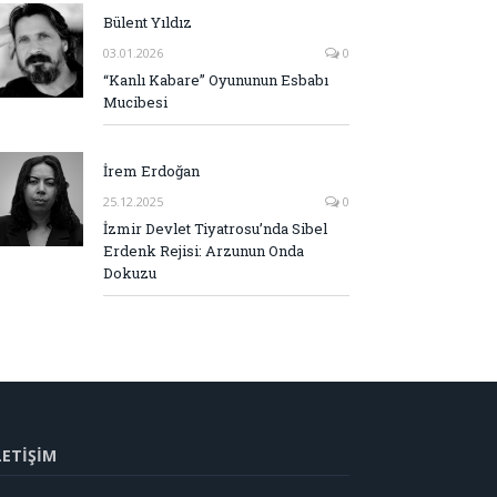
Bülent Yıldız
03.01.2026
0
“Kanlı Kabare” Oyununun Esbabı
Mucibesi
İrem Erdoğan
25.12.2025
0
İzmir Devlet Tiyatrosu’nda Sibel
Erdenk Rejisi: Arzunun Onda
Dokuzu
LETİŞİM