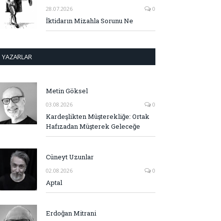
28.07.2026
0
İktidarın Mizahla Sorunu Ne
YAZARLAR
Metin Göksel
03.08.2026
0
Kardeşlikten Müşterekliğe: Ortak
Hafızadan Müşterek Geleceğe
Cüneyt Uzunlar
02.08.2026
0
Aptal
Erdoğan Mitrani