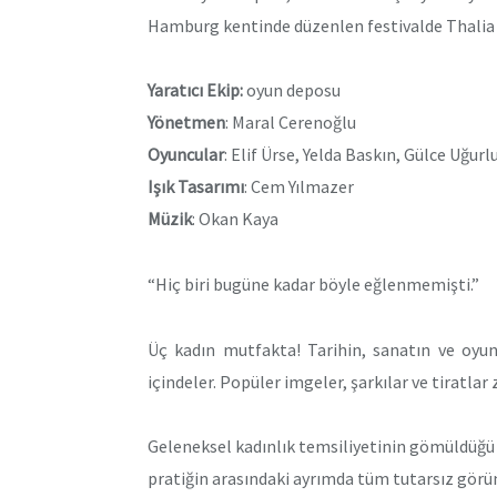
Hamburg kentinde düzenlen festivalde Thalia T
Yaratıcı Ekip:
oyun deposu
Yönetmen
: Maral Cerenoğlu
Oyuncular
: Elif Ürse, Yelda Baskın, Gülce Uğurl
Işık Tasarımı
: Cem Yılmazer
Müzik
: Okan Kaya
“Hiç biri bugüne kadar böyle eğlenmemişti.”
Üç kadın mutfakta! Tarihin, sanatın ve oyun
içindeler. Popüler imgeler, şarkılar ve tiratl
Geleneksel kadınlık temsiliyetinin gömüldüğü 
pratiğin arasındaki ayrımda tüm tutarsız görü