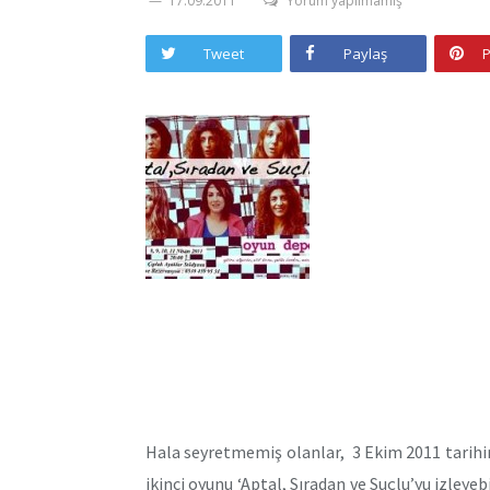
17.09.2011
Yorum yapılmamış
Tweet
Paylaş
P
Hala seyretmemiş olanlar, 3 Ekim 2011 tarih
ikinci oyunu ‘Aptal, Sıradan ve Suçlu’yu izleye