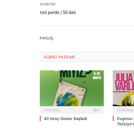
sınarlar.
tek perde / 50 dak
PAYLAŞ.
ILIŞKILI
YAZILAR
16.05.2026
0
13.04.2026
40.Genç Günler Başladı
Eugenio 
Türkiye’