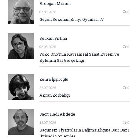
Erdoğan Mitrani
02.08.2026
0
Geçen Sezonun En İyi Oyunları IV
Serkan Fırtına
02.08.2026
0
Yoko Ono’nun Kavramsal Sanat Evreni ve
Eylemin Saf Gerçekliği
Zehra İpşiroğlu
27.07.2026
0
Akran Zorbalığı
Sacit Hadi Akdede
14.07.2026
0
Bağımsız Tiyatroların Bağımsızlığına Dair Bazı
İktisadi Gözlemler