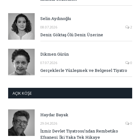
Selin Aydınoğlu
08.07.2026
2
Deniz Göktaş Ölü Deniz Üzerine
Dikmen Gürün
07.07.2026
0
Gerçeklerle Yüzleşmek ve Belgesel Tiyatro
AÇIK KÖŞE
Haydar Bayak
29.04.2026
0
İzmir Devlet Tiyatrosu’ndan Rembetiko
Efsanesi: İki Yaka Tek Hikaye