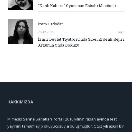
“Kanlı Kabare” Oyununun Esbabı Mucibesi
İrem Erdoğan
25.12.2025
0
İzmir Devlet Tiyatrosu’nda Sibel Erdenk Rejisi:
Arzunun Onda Dokuzu
HAKKIMIZDA
Mimesis Sahne Sanatları Portali 2010 yılının Nisan ayında test
yayınını tamamlayıp okuyucusuyla buluşmuştur. Otuz yılı aşkın bir