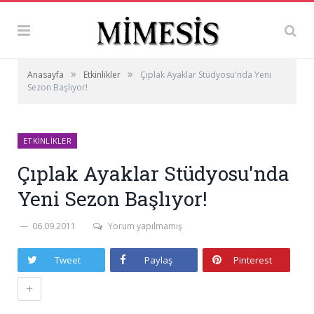
»
»
Anasayfa
Etkinlikler
Çıplak Ayaklar Stüdyosu'nda Yeni
Sezon Başlıyor!
ETKINLIKLER
Çıplak Ayaklar Stüdyosu'nda
Yeni Sezon Başlıyor!
06.09.2011
Yorum yapılmamış
Tweet
Paylaş
Pinterest
+