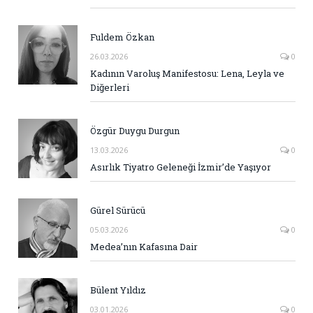
Fuldem Özkan
26.03.2026
0
Kadının Varoluş Manifestosu: Lena, Leyla ve
Diğerleri
Özgür Duygu Durgun
13.03.2026
0
Asırlık Tiyatro Geleneği İzmir’de Yaşıyor
Gürel Sürücü
05.03.2026
0
Medea’nın Kafasına Dair
Bülent Yıldız
03.01.2026
0