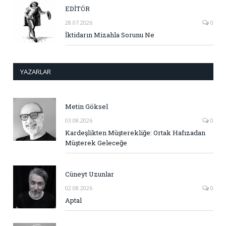
EDİTÖR
28.07.2026
0
İktidarın Mizahla Sorunu Ne
YAZARLAR
Metin Göksel
03.08.2026
0
Kardeşlikten Müşterekliğe: Ortak Hafızadan
Müşterek Geleceğe
Cüneyt Uzunlar
02.08.2026
0
Aptal