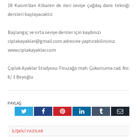
18 Kasım’dan itibaren de ileri seviye çağdaş dans tekniği
dersleri başlayacaktır.
Başlangıç ve orta seviye dersler için kaydınızı
ciplakayaklar@gmail.com adresine yaptırabilirsiniz.
www.ciplakayaklar.com
Çıplak Ayaklar Stüdyosu: Firuzağa mah. Çukurcuma cad. No:
6/ 3 Beyoğlu
PAYLAŞ.
Twitter
Facebook
Pinterest
LinkedIn
Tumblr
E-
Posta
ILIŞKILI
YAZILAR