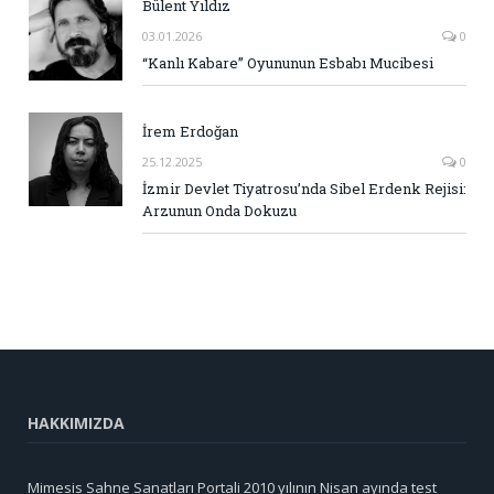
Bülent Yıldız
03.01.2026
0
“Kanlı Kabare” Oyununun Esbabı Mucibesi
İrem Erdoğan
25.12.2025
0
İzmir Devlet Tiyatrosu’nda Sibel Erdenk Rejisi:
Arzunun Onda Dokuzu
HAKKIMIZDA
Mimesis Sahne Sanatları Portali 2010 yılının Nisan ayında test