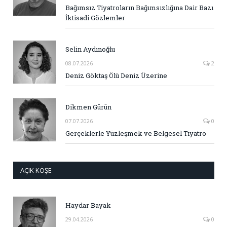
Bağımsız Tiyatroların Bağımsızlığına Dair Bazı
İktisadi Gözlemler
Selin Aydınoğlu
08.07.2026
2
Deniz Göktaş Ölü Deniz Üzerine
Dikmen Gürün
07.07.2026
0
Gerçeklerle Yüzleşmek ve Belgesel Tiyatro
AÇIK KÖŞE
Haydar Bayak
29.04.2026
0