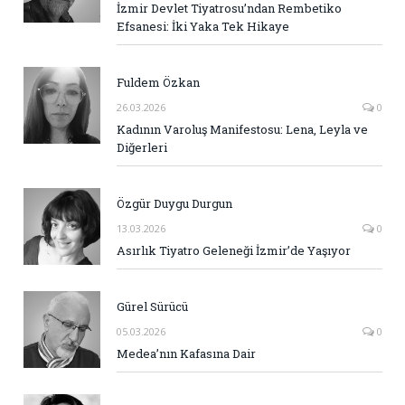
İzmir Devlet Tiyatrosu’ndan Rembetiko
Efsanesi: İki Yaka Tek Hikaye
Fuldem Özkan
26.03.2026
0
Kadının Varoluş Manifestosu: Lena, Leyla ve
Diğerleri
Özgür Duygu Durgun
13.03.2026
0
Asırlık Tiyatro Geleneği İzmir’de Yaşıyor
Gürel Sürücü
05.03.2026
0
Medea’nın Kafasına Dair