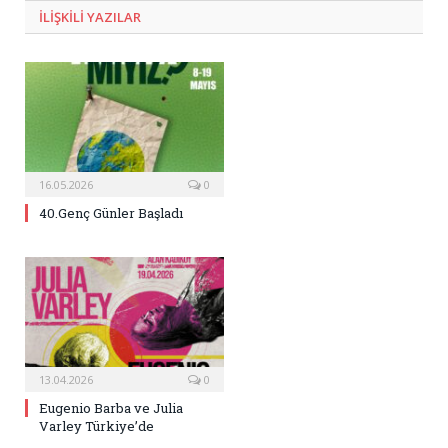
ILIŞKILI
YAZILAR
16.05.2026
0
40.Genç Günler Başladı
13.04.2026
0
Eugenio Barba ve Julia
Varley Türkiye’de