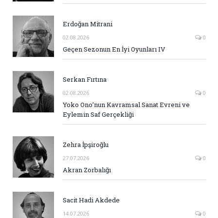
Erdoğan Mitrani
02.08.2026
0
Geçen Sezonun En İyi Oyunları IV
Serkan Fırtına
02.08.2026
0
Yoko Ono’nun Kavramsal Sanat Evreni ve
Eylemin Saf Gerçekliği
Zehra İpşiroğlu
27.07.2026
0
Akran Zorbalığı
Sacit Hadi Akdede
14.07.2026
0