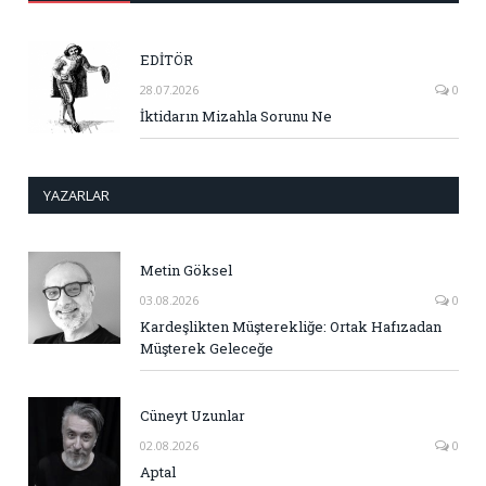
EDİTÖR
28.07.2026
0
İktidarın Mizahla Sorunu Ne
YAZARLAR
Metin Göksel
03.08.2026
0
Kardeşlikten Müşterekliğe: Ortak Hafızadan
Müşterek Geleceğe
Cüneyt Uzunlar
02.08.2026
0
Aptal