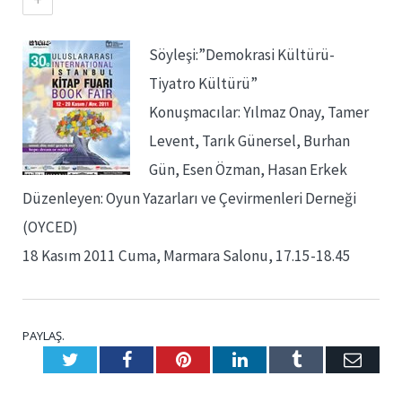
Söyleşi:”Demokrasi Kültürü-
Tiyatro Kültürü”
Konuşmacılar: Yılmaz Onay, Tamer
Levent, Tarık Günersel, Burhan
Gün, Esen Özman, Hasan Erkek
Düzenleyen: Oyun Yazarları ve Çevirmenleri Derneği
(OYCED)
18 Kasım 2011 Cuma, Marmara Salonu, 17.15-18.45
PAYLAŞ.
Twitter
Facebook
Pinterest
LinkedIn
Tumblr
E-
Posta