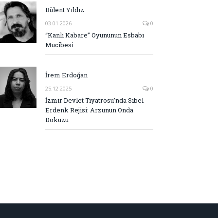
Bülent Yıldız
03.01.2026
0
“Kanlı Kabare” Oyununun Esbabı
Mucibesi
İrem Erdoğan
25.12.2025
0
İzmir Devlet Tiyatrosu’nda Sibel
Erdenk Rejisi: Arzunun Onda
Dokuzu