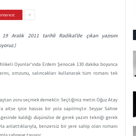
+
interest
 19 Aralık 2011 tarihli Radikal’de çıkan yazısını
ıyoruz.)
ehlikeli Oyunlar’ında Erdem Şenocak 130 dakika boyunca
arını, omzunu, salıncakları kullanarak tüm romanı tek
 baştan zoru seçmek demektir. Seçtiğiniz metin Oğuz Atay
ra aitse iyice hassas bir yola sapılmıştır. Seyyar Sahne
lgesinde kaldığı düşünülse de gerek yazım tekniği gerek
la anlattıklarıyla, benzersiz bir yere sahip olan romanı
umla sahneye taşıyor.