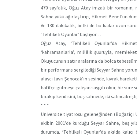
470 sayfalık, Oğuz Atay imzalı bir romanın, 
Sahne yükü ağırlaştırıp, Hikmet Benol’un dün
Ve 130 dakikalık, belki de bu kadar uzun sürü
‘Tehlikeli Oyunlar’ başlıyor…
Oğuz Atay, ‘Tehlikeli Oyunlar’da Hikmet
‘kahramanlarla’, millilik şuuruyla, memleket 
Okuyucunun satır aralarına da bolca tebessüm 
bir performans sergilediği Seyyar Sahne yoru
alaycı tavrı Şenocak’ın sesinde, kıvrak hareketl
hafifçe gülmeye çalışan saygılı okur, bir süre
bırakıp kendisini, boş sahnede, iki salıncak eş
* * *
Üniversite tiyatrosu geleneğinden (Boğaziçi 
ekibin 2001’de kurduğu Seyyar Sahne, beş yı
durumda. ‘Tehlikeli Oyunlar’da akılda kalıc