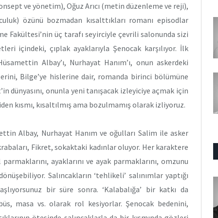
konsept ve yönetim), Oğuz Arıcı (metin düzenleme ve reji),
luk) özünü bozmadan kısalttıkları romanı episodlar
Fakültesi’nin üç tarafı seyirciyle çevrili salonunda sizi
leri içindeki, çıplak ayaklarıyla Şenocak karşılıyor. İlk
Hüsamettin Albay’ı, Nurhayat Hanım’ı, onun askerdeki
ilerini, Bilge’ye hislerine dair, romanda birinci bölümüne
’in dünyasını, onunla yeni tanışacak izleyiciye açmak için
r giden kısmı, kısaltılmış ama bozulmamış olarak izliyoruz.
tin Albay, Nurhayat Hanım ve oğulları Salim ile asker
abaları, Fikret, sokaktaki kadınlar oluyor. Her karaktere
 el parmaklarını, ayaklarını ve ayak parmaklarını, omzunu
önüşebiliyor. Salıncakların ‘tehlikeli’ salınımlar yaptığı
ıyorsunuz bir süre sonra. ‘Kalabalığa’ bir katkı da
ibüs, masa vs. olarak rol kesiyorlar. Şenocak bedenini,
ıklarının ötesinde salıncaklarla da bir kısmında gözleri