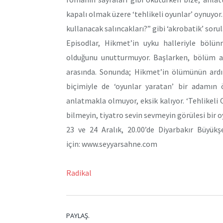
kapalı olmak üzere ‘tehlikeli oyunlar’ oynuyor.
kullanacak salıncakları?” gibi ‘akrobatik’ so
Episodlar, Hikmet’in uyku halleriyle bölün
olduğunu unutturmuyor. Başlarken, bölüm ar
arasında. Sonunda; Hikmet’in ölümünün ardı
biçimiyle de ‘oyunlar yaratan’ bir adamın ö
anlatmakla olmuyor, eksik kalıyor. ‘Tehlikeli 
bilmeyin, tiyatro sevin sevmeyin görülesi bir
23 ve 24 Aralık, 20.00’de Diyarbakır Büyükş
için: www.seyyarsahne.com
Radikal
PAYLAŞ.