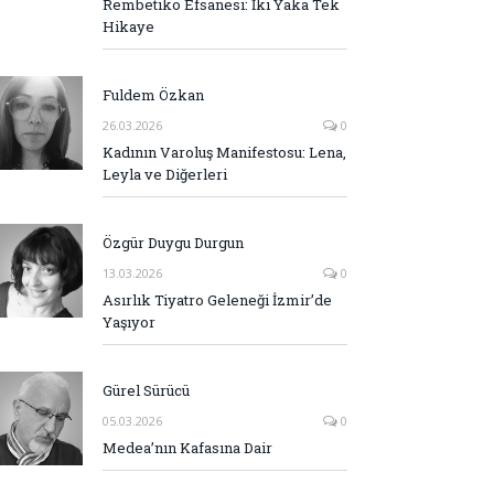
Rembetiko Efsanesi: İki Yaka Tek
Hikaye
Fuldem Özkan
26.03.2026
0
Kadının Varoluş Manifestosu: Lena,
Leyla ve Diğerleri
Özgür Duygu Durgun
13.03.2026
0
Asırlık Tiyatro Geleneği İzmir’de
Yaşıyor
Gürel Sürücü
05.03.2026
0
Medea’nın Kafasına Dair