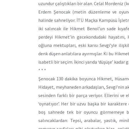
uzundur çalıştıkları bir alan. Celal Mordeniz (
Erdem Şenocak (metin düzenleme ve oyuncu
halinde sahneliyor. İTÜ Maçka Kampüsü İşletme 
iki salıncak ile Hikmet Benol’un sade kıyafet
perdeyi Hikmet’in gecekondudaki hayatını, 
oğluna mektupları, eski karısı Sevgi’yle ilişk
denk düşen anlatılara ayırmışlar. Ki bu Hikmet
isabetli bir seçim. İkinci yarıda ‘düşüşe’ kada
* * *
Şenocak 130 dakika boyunca Hikmet, Hüsamet
Hidayet, meyhaneden arkadaşları, Sevgi’nin akr
sesinden farklı bir parça veriyor. Ellerini ve
‘oynatıyor’. Her bir uzvu başka bir karaktere d
boş sahnede tek bir oyuncu görmemeye başl
salıncaklardan: Tepsi, arabalar, yastık, min
romanın sayfaları gibi okuturken bize, anlatt