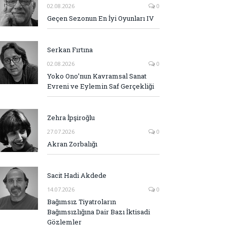
02.08.2026
0
Geçen Sezonun En İyi Oyunları IV
Serkan Fırtına
02.08.2026
0
Yoko Ono’nun Kavramsal Sanat
Evreni ve Eylemin Saf Gerçekliği
Zehra İpşiroğlu
27.07.2026
0
Akran Zorbalığı
Sacit Hadi Akdede
14.07.2026
0
Bağımsız Tiyatroların
Bağımsızlığına Dair Bazı İktisadi
Gözlemler