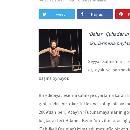
21.12.2011
Yorum yapılmamış
Tweet
Paylaş
P
(Bahar Çuhadar’ın
okurlarımızla paylaş
Seyyar Sahne’nin ‘T
el, ayak ve parmakl
başına oynuyor.
Bir edebiyat eserini sahneye uyarlama kararı
gibi, sadık bir okur kitlesine sahip bir yaza
2009’dan beri, Atay’ın ‘Tutunamayanlar’ın gö
başkarakteri Hikmet Benol’un zihni aracılığıy
‘Tehlikeli Oyunlar’ı itiraz edilmesi güç bir yor