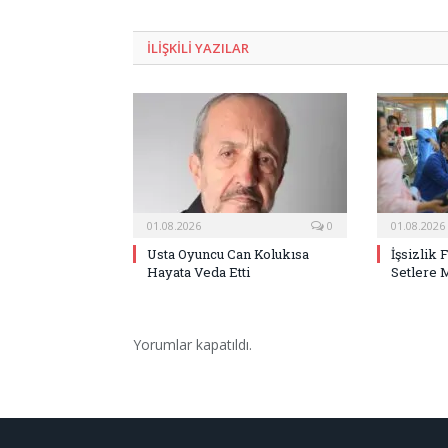
ILIŞKILI
YAZILAR
01.08.2026
0
01.08.2026
Usta Oyuncu Can Kolukısa
İşsizlik 
Hayata Veda Etti
Setlere 
Yorumlar kapatıldı.