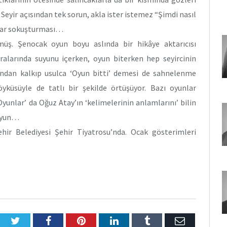
 Seyir açısından tek sorun, akla ister istemez “Şimdi nasıl
rular sokuşturması…
müş. Şenocak oyun boyu aslında bir hikâye aktarıcısı
alarında suyunu içerken, oyun biterken hep seyircinin
ndan kalkıp usulca ‘Oyun bitti’ demesi de sahnelenme
yküsüyle de tatlı bir şekilde örtüşüyor. Bazı oyunlar
Oyunlar’ da Oğuz Atay’ın ‘kelimelerinin anlamlarını’ bilin
 oyun…
ehir Belediyesi Şehir Tiyatrosu’nda. Ocak gösterimleri
Twitter
Facebook
Pinterest
LinkedIn
Tumblr
E-