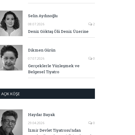
Selin Aydınoğlu
08.07.2026
2
Deniz Göktaş Ölü Deniz Üzerine
Dikmen Gürün
07.07.2026
0
Gerçeklerle Yüzleşmek ve
Belgesel Tiyatro
AÇIK KÖŞE
Haydar Bayak
29.04.2026
0
İzmir Devlet Tiyatrosu’ndan