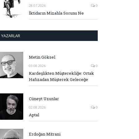
28.07.2026
0
İktidarın Mizahla Sorunu Ne
YAZARLAR
Metin Göksel
03.08.2026
0
Kardeşlikten Müşterekliğe: Ortak
Hafızadan Müşterek Geleceğe
Cüneyt Uzunlar
02.08.2026
0
Aptal
Erdoğan Mitrani