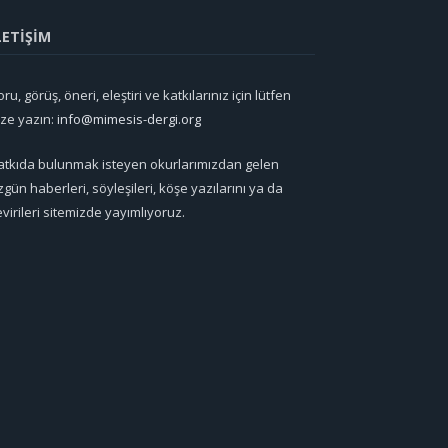
LETİŞİM
ru, görüş, öneri, eleştiri ve katkılarınız için lütfen
ize yazın:
info@mimesis-dergi.org
atkıda bulunmak isteyen okurlarımızdan gelen
zgün haberleri, söyleşileri, köşe yazılarını ya da
evirileri sitemizde yayımlıyoruz.