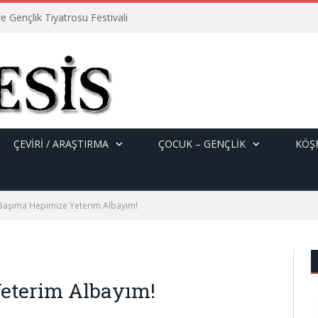
e Gençlik Tiyatrosu Festivali
ÇEVİRİ / ARAŞTIRMA
ÇOCUK – GENÇLIK
KÖŞE
Başıma Hepimize Yeterim Albayım!
eterim Albayım!