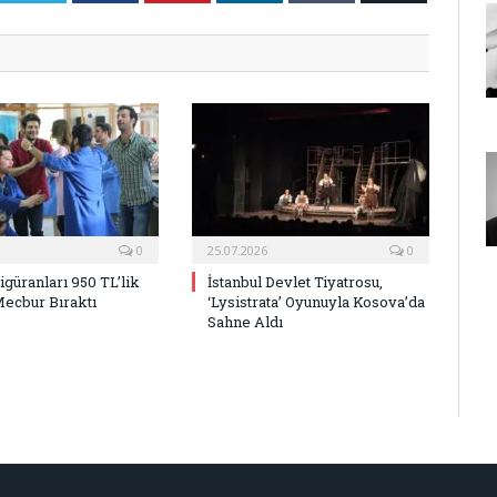
Posta
0
25.07.2026
0
Figüranları 950 TL’lik
İstanbul Devlet Tiyatrosu,
Mecbur Bıraktı
‘Lysistrata’ Oyunuyla Kosova’da
Sahne Aldı