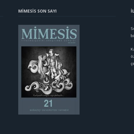
MİMESİS SON SAYI
İ
So
b
K
ö
ç