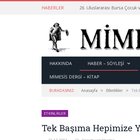
HABERLER
26. Uluslararası Bursa Çocuk v
HAKKINDA
HABER – SÖYLEŞI
MİMESİS DERGİ – KİTAP
»
»
BURADASINIZ:
Anasayfa
Etkinlikler
Tek 
ETKINLIKLER
Tek Başıma Hepimize Y