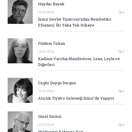
Haydar Bayak
29.04.2026
0
İzmir Devlet Tiyatrosu’ndan Rembetiko
Efsanesi: İki Yaka Tek Hikaye
Fuldem Özkan
26.03.2026
0
Kadının Varoluş Manifestosu: Lena, Leyla ve
Diğerleri
Özgür Duygu Durgun
13.03.2026
0
Asırlık Tiyatro Geleneği İzmir’de Yaşıyor
Gürel Sürücü
05.03.2026
0
Medea’nın Kafasına Dair