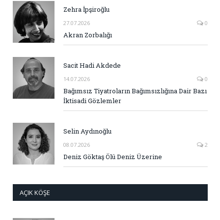
Zehra İpşiroğlu
27.07.2026
0
Akran Zorbalığı
Sacit Hadi Akdede
14.07.2026
0
Bağımsız Tiyatroların Bağımsızlığına Dair Bazı
İktisadi Gözlemler
Selin Aydınoğlu
08.07.2026
2
Deniz Göktaş Ölü Deniz Üzerine
AÇIK KÖŞE