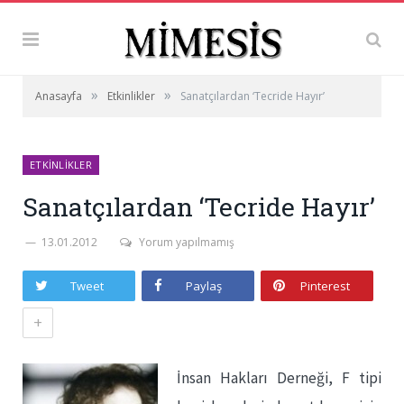
»
»
Anasayfa
Etkinlikler
Sanatçılardan ‘Tecride Hayır’
ETKINLIKLER
Sanatçılardan ‘Tecride Hayır’
13.01.2012
Yorum yapılmamış
Tweet
Paylaş
Pinterest
+
İnsan Hakları Derneği, F tipi