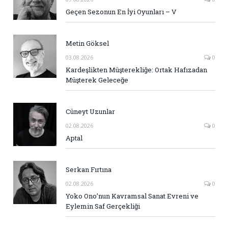
Geçen Sezonun En İyi Oyunları – V
Metin Göksel
03.08.2026
0
Kardeşlikten Müşterekliğe: Ortak Hafızadan
Müşterek Geleceğe
Cüneyt Uzunlar
02.08.2026
0
Aptal
Serkan Fırtına
02.08.2026
0
Yoko Ono’nun Kavramsal Sanat Evreni ve
Eylemin Saf Gerçekliği