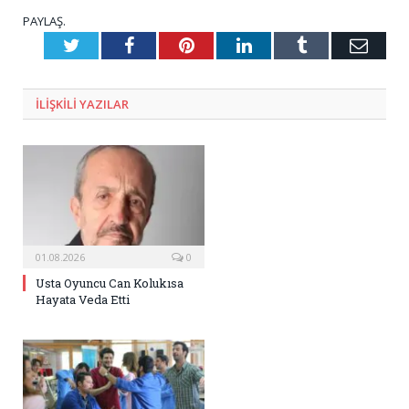
PAYLAŞ.
Twitter
Facebook
Pinterest
LinkedIn
Tumblr
E-
Posta
ILIŞKILI
YAZILAR
01.08.2026
0
Usta Oyuncu Can Kolukısa
Hayata Veda Etti