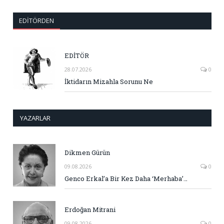
EDITÖRDEN
EDİTÖR
28.07.2026
0
İktidarın Mizahla Sorunu Ne
YAZARLAR
Dikmen Gürün
09.08.2026
0
Genco Erkal’a Bir Kez Daha ‘Merhaba’…
Erdoğan Mitrani
09.08.2026
0