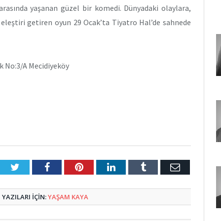
 arasında yaşanan güzel bir komedi. Dünyadaki olaylara,
 eleştiri getiren oyun 29 Ocak’ta Tiyatro Hal’de sahnede
k No:3/A Mecidiyeköy
Twitter
Facebook
Pinterest
LinkedIn
Tumblr
E-
Posta
YAZILARI IÇIN:
YAŞAM KAYA