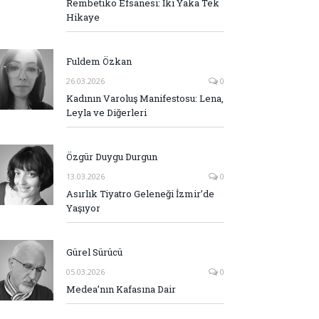
Rembetiko Efsanesi: İki Yaka Tek
Hikaye
Fuldem Özkan
26.03.2026
0
Kadının Varoluş Manifestosu: Lena,
Leyla ve Diğerleri
Özgür Duygu Durgun
13.03.2026
0
Asırlık Tiyatro Geleneği İzmir’de
Yaşıyor
Gürel Sürücü
05.03.2026
0
Medea’nın Kafasına Dair