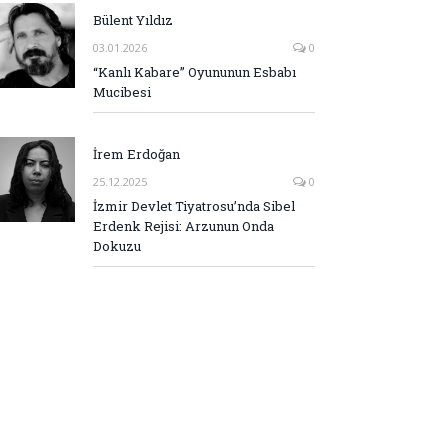
Bülent Yıldız
03.01.2026
0
“Kanlı Kabare” Oyununun Esbabı
Mucibesi
İrem Erdoğan
25.12.2025
0
İzmir Devlet Tiyatrosu’nda Sibel
Erdenk Rejisi: Arzunun Onda
Dokuzu