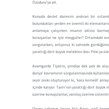
Özüduru’ya ait.
Konuda devlet dairesini andıran bir ortamla
bulundukları yerden en önemli iki elemanların
anlamaya çalışırken insanın aklına karma
konuşanlar ne işle meşguller? Ortamdaki evrak
sorgularken, anlıyoruz ki sahnede gördüğümü
yarattığı dört büyük melekten ikisi. Peki ya ö
Avamgarde Tiyatro, şimdiye dek pek de alışı
dünya’ kavramının sorgulanmasında kullanılan 
seyir zevki oluşturuyor ki, ‘kara komedi’ anlay
içinde kalıyor. Tanrı’nın yarattığı dört büyü
üzerine konuşulanlar, varoluş üzerine sistemli 
Oyunu sahneye koyan Aslı Narcı, naif kome