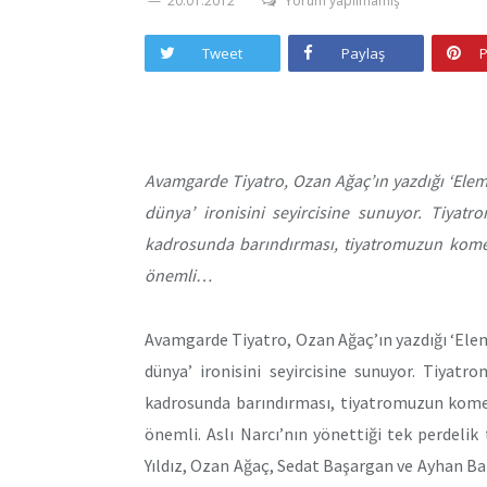
20.01.2012
Yorum yapılmamış
Tweet
Paylaş
P
Avamgarde Tiyatro, Ozan Ağaç’ın yazdığı ‘Elem
dünya’ ironisini seyircisine sunuyor. Tiyat
kadrosunda barındırması, tiyatromuzun komed
önemli…
Avamgarde Tiyatro, Ozan Ağaç’ın yazdığı ‘Elem
dünya’ ironisini seyircisine sunuyor. Tiyat
kadrosunda barındırması, tiyatromuzun komed
önemli. Aslı Narcı’nın yönettiği tek perdeli
Yıldız, Ozan Ağaç, Sedat Başargan ve Ayhan B