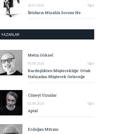
28.07.2026
0
İktidarın Mizahla Sorunu Ne
YAZARLAR
Metin Göksel
03.08.2026
0
Kardeşlikten Müşterekliğe: Ortak
Hafızadan Müşterek Geleceğe
Cüneyt Uzunlar
02.08.2026
0
Aptal
Erdoğan Mitrani