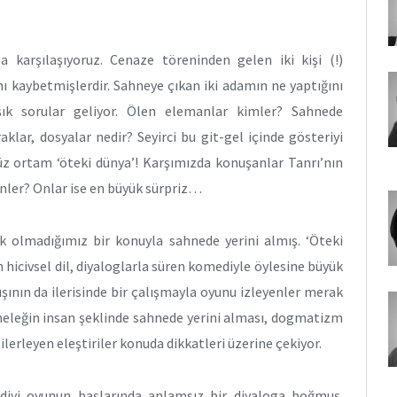
 karşılaşıyoruz. Cenaze töreninden gelen iki kişi (!)
ı kaybetmişlerdir. Sahneye çıkan iki adamın ne yaptığını
şık sorular geliyor. Ölen elemanlar kimler? Sahnede
lar, dosyalar nedir? Seyirci bu git-gel içinde gösteriyi
z ortam ‘öteki dünya’! Karşımızda konuşanlar Tanrı’nın
lenler? Onlar ise en büyük sürpriz…
k olmadığımız bir konuyla sahnede yerini almış. ‘Öteki
hicivsel dil, diyaloglarla süren komediyle öylesine büyük
ışının da ilerisinde bir çalışmayla oyunu izleyenler merak
k meleğin insan şeklinde sahnede yerini alması, dogmatizm
ilerleyen eleştiriler konuda dikkatleri üzerine çekiyor.
diyi oyunun başlarında anlamsız bir diyaloga boğmuş.