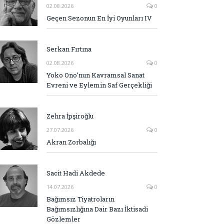
02.08.2026
0
Geçen Sezonun En İyi Oyunları IV
Serkan Fırtına
02.08.2026
0
Yoko Ono’nun Kavramsal Sanat
Evreni ve Eylemin Saf Gerçekliği
Zehra İpşiroğlu
27.07.2026
0
Akran Zorbalığı
Sacit Hadi Akdede
14.07.2026
0
Bağımsız Tiyatroların
Bağımsızlığına Dair Bazı İktisadi
Gözlemler