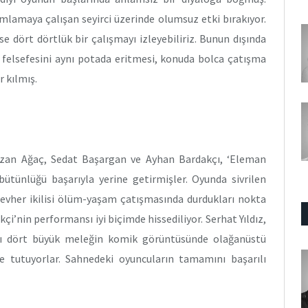
lamaya çalışan seyirci üzerinde olumsuz etki bırakıyor.
e dört dörtlük bir çalışmayı izleyebiliriz. Bunun dışında
 felsefesini aynı potada eritmesi, konuda bolca çatışma
r kılmış.
 Ozan Ağaç, Sedat Başargan ve Ayhan Bardakçı, ‘Eleman
bütünlüğü başarıyla yerine getirmişler. Oyunda sivrilen
 Cevher ikilisi ölüm-yaşam çatışmasında durdukları nokta
ikçi’nin performansı iyi biçimde hissediliyor. Serhat Yıldız,
ı dört büyük meleğin komik görüntüsünde olağanüstü
 tutuyorlar. Sahnedeki oyuncuların tamamını başarılı