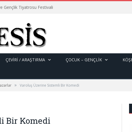
e Gençlik Tiyatrosu Festivali
ÇEVİRİ / ARAŞTIRMA
ÇOCUK – GENÇLIK
KÖŞE
»
azarlar
Varoluş Üzerine Sistemli Bir Komedi
li Bir Komedi