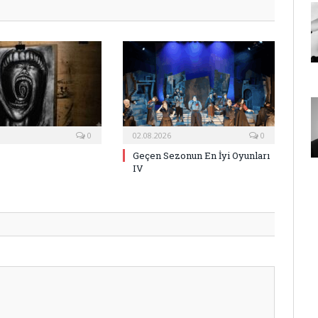
0
02.08.2026
0
Geçen Sezonun En İyi Oyunları
IV