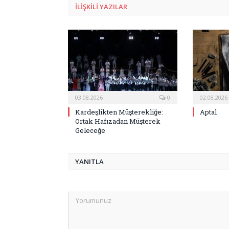
ILIŞKILI
YAZILAR
03.08.2026
0
02.08.2026
Kardeşlikten Müşterekliğe:
Aptal
Ortak Hafızadan Müşterek
Geleceğe
YANITLA