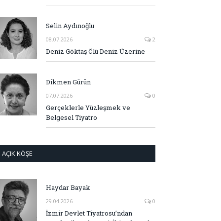
Selin Aydınoğlu
08.07.2026
2
Deniz Göktaş Ölü Deniz Üzerine
Dikmen Gürün
07.07.2026
0
Gerçeklerle Yüzleşmek ve
Belgesel Tiyatro
AÇIK KÖŞE
Haydar Bayak
29.04.2026
0
İzmir Devlet Tiyatrosu’ndan