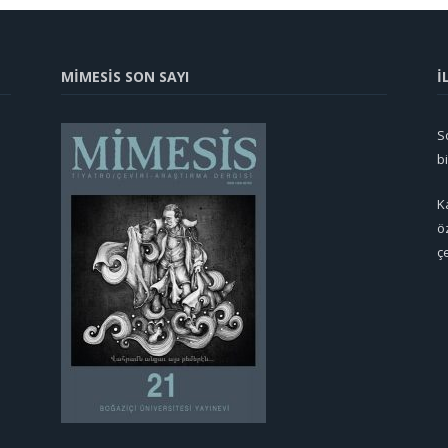
MİMESİS SON SAYI
İ
So
b
K
ö
ç