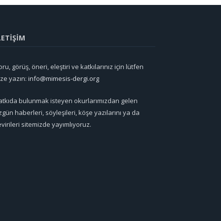
LETİŞİM
ru, görüş, öneri, eleştiri ve katkılarınız için lütfen
ize yazın:
info@mimesis-dergi.org
atkıda bulunmak isteyen okurlarımızdan gelen
zgün haberleri, söyleşileri, köşe yazılarını ya da
evirileri sitemizde yayımlıyoruz.