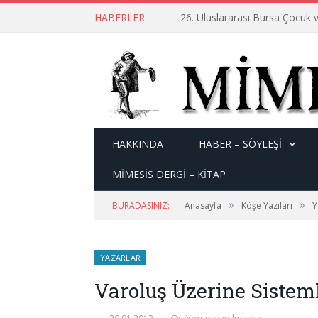
HABERLER
26. Uluslararası Bursa Çocuk v
HAKKINDA
HABER – SÖYLEŞI
MİMESİS DERGİ – KİTAP
»
»
BURADASINIZ:
Anasayfa
Köşe Yazıları
Y
YAZARLAR
Varoluş Üzerine Sistem