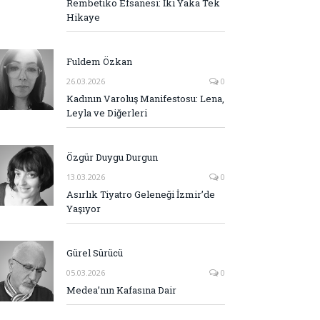
Rembetiko Efsanesi: İki Yaka Tek
Hikaye
Fuldem Özkan
26.03.2026
0
Kadının Varoluş Manifestosu: Lena,
Leyla ve Diğerleri
Özgür Duygu Durgun
13.03.2026
0
Asırlık Tiyatro Geleneği İzmir’de
Yaşıyor
Gürel Sürücü
05.03.2026
0
Medea’nın Kafasına Dair