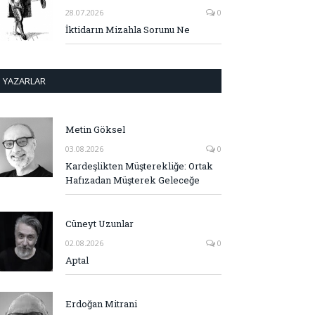
28.07.2026
0
İktidarın Mizahla Sorunu Ne
YAZARLAR
Metin Göksel
03.08.2026
0
Kardeşlikten Müşterekliğe: Ortak
Hafızadan Müşterek Geleceğe
Cüneyt Uzunlar
02.08.2026
0
Aptal
Erdoğan Mitrani