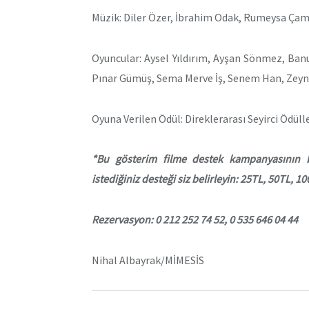
Müzik: Diler Özer, İbrahim Odak, Rumeysa Çam
Oyuncular: Aysel Yıldırım, Ayşan Sönmez, Ban
Pınar Gümüş, Sema Merve İş, Senem Han, Zey
Oyuna Verilen Ödül: Direklerarası Seyirci Ödüll
*Bu gösterim filme destek kampanyasının bir
istediğiniz desteği siz belirleyin: 25TL, 50TL, 
Rezervasyon: 0 212 252 74 52, 0 535 646 04 44
Nihal Albayrak/MİMESİS