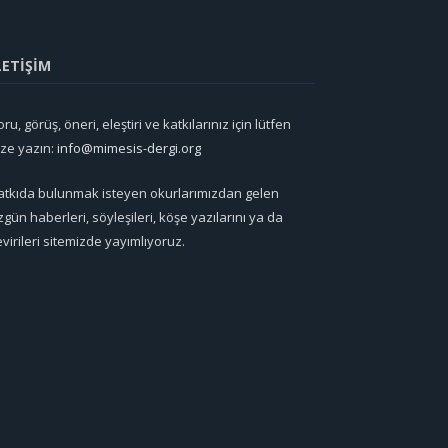
LETİŞİM
ru, görüş, öneri, eleştiri ve katkılarınız için lütfen
ize yazın:
info@mimesis-dergi.org
atkıda bulunmak isteyen okurlarımızdan gelen
zgün haberleri, söyleşileri, köşe yazılarını ya da
evirileri sitemizde yayımlıyoruz.