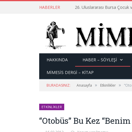
HABERLER
26. Uluslararası Bursa Çocuk v
HAKKINDA
HABER – SÖYLEŞI
MİMESİS DERGİ – KİTAP
»
»
BURADASINIZ:
Anasayfa
Etkinlikler
“Oto
ETKINLIKLER
“Otobüs” Bu Kez “Benim