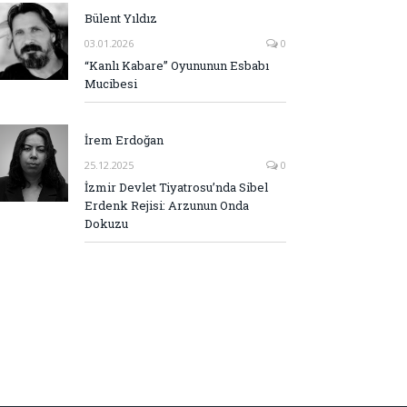
Bülent Yıldız
03.01.2026
0
“Kanlı Kabare” Oyununun Esbabı
Mucibesi
İrem Erdoğan
25.12.2025
0
İzmir Devlet Tiyatrosu’nda Sibel
Erdenk Rejisi: Arzunun Onda
Dokuzu