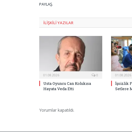
PAYLAŞ.
ILIŞKILI
YAZILAR
01.08.2026
0
01.08.2026
Usta Oyuncu Can Kolukısa
İşsizlik 
Hayata Veda Etti
Setlere 
Yorumlar kapatıldı.