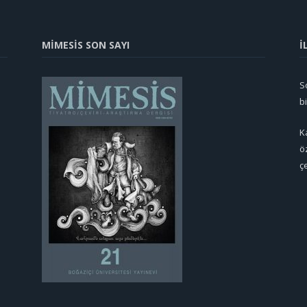
MİMESİS SON SAYI
İ
So
b
K
ö
ç