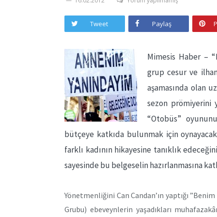
16.02.2012
Yorum yapılmamış
Tweet
Paylaş
P
Mimesis Haber – “
grup cesur ve ilham
aşamasında olan uzu
sezon prömiyerini 
“Otobüs” oyununu
bütçeye katkıda bulunmak için oynayacak.
farklı kadının hikayesine tanıklık edeceğin
sayesinde bu belgeselin hazırlanmasına katk
Yönetmenliğini Can Candan’ın yaptığı ”Benim 
Grubu) ebeveynlerin yaşadıkları muhafazakâ