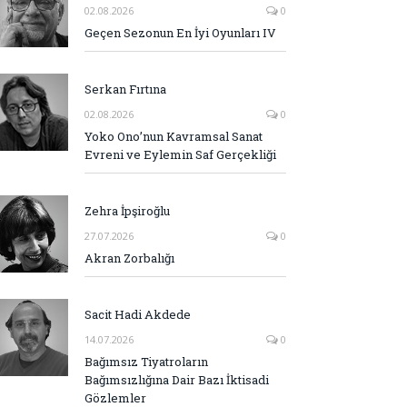
02.08.2026
0
Geçen Sezonun En İyi Oyunları IV
Serkan Fırtına
02.08.2026
0
Yoko Ono’nun Kavramsal Sanat
Evreni ve Eylemin Saf Gerçekliği
Zehra İpşiroğlu
27.07.2026
0
Akran Zorbalığı
Sacit Hadi Akdede
14.07.2026
0
Bağımsız Tiyatroların
Bağımsızlığına Dair Bazı İktisadi
Gözlemler