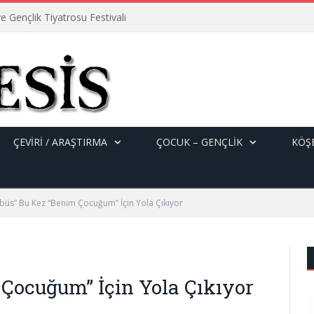
e Gençlik Tiyatrosu Festivali
ÇEVİRİ / ARAŞTIRMA
ÇOCUK – GENÇLIK
KÖŞE
büs” Bu Kez “Benim Çocuğum” İçin Yola Çıkıyor
 Çocuğum” İçin Yola Çıkıyor