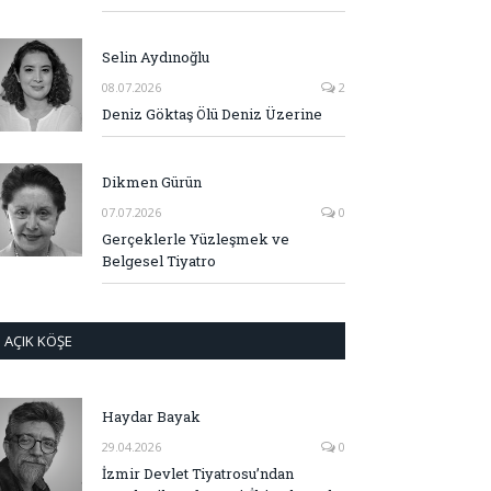
Selin Aydınoğlu
08.07.2026
2
Deniz Göktaş Ölü Deniz Üzerine
Dikmen Gürün
07.07.2026
0
Gerçeklerle Yüzleşmek ve
Belgesel Tiyatro
AÇIK KÖŞE
Haydar Bayak
29.04.2026
0
İzmir Devlet Tiyatrosu’ndan