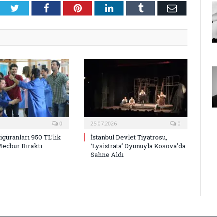
Twitter
Facebook
Pinterest
LinkedIn
Tumblr
E-
Posta
0
25.07.2026
0
Figüranları 950 TL’lik
İstanbul Devlet Tiyatrosu,
Mecbur Bıraktı
‘Lysistrata’ Oyunuyla Kosova’da
Sahne Aldı