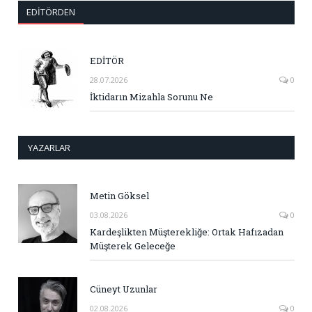
EDITÖRDEN
EDİTÖR
28.07.2026
0
İktidarın Mizahla Sorunu Ne
YAZARLAR
Metin Göksel
03.08.2026
0
Kardeşlikten Müşterekliğe: Ortak Hafızadan
Müşterek Geleceğe
Cüneyt Uzunlar
02.08.2026
0