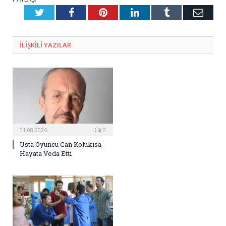
Twitter
Facebook
Pinterest
LinkedIn
Tumblr
E-
Posta
ILIŞKILI
YAZILAR
01.08.2026
0
Usta Oyuncu Can Kolukısa
Hayata Veda Etti