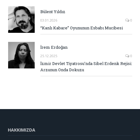
Bülent Yıldız
03.01.2026
0
“Kanlı Kabare” Oyununun Esbabı Mucibesi
İrem Erdoğan
25.12.2025
0
İzmir Devlet Tiyatrosu’nda Sibel Erdenk Rejisi:
Arzunun Onda Dokuzu
HAKKIMIZDA