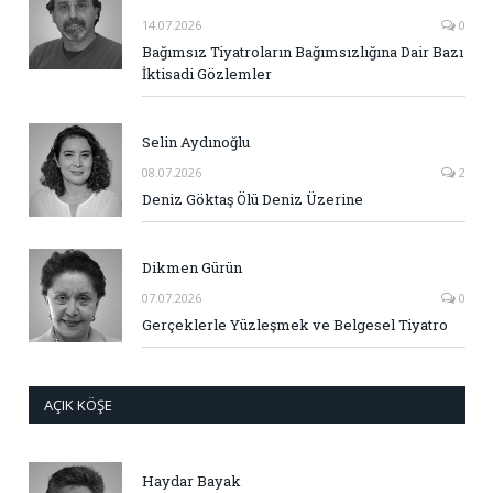
14.07.2026
0
Bağımsız Tiyatroların Bağımsızlığına Dair Bazı
İktisadi Gözlemler
Selin Aydınoğlu
08.07.2026
2
Deniz Göktaş Ölü Deniz Üzerine
Dikmen Gürün
07.07.2026
0
Gerçeklerle Yüzleşmek ve Belgesel Tiyatro
AÇIK KÖŞE
Haydar Bayak