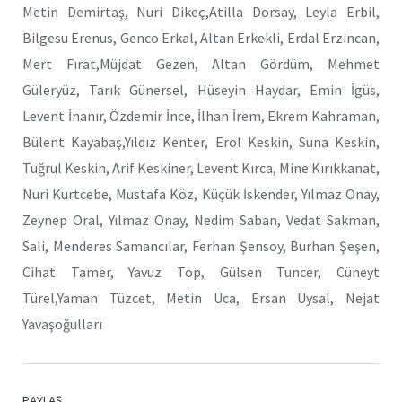
Metin Demirtaş, Nuri Dikeç,Atilla Dorsay, Leyla Erbil,
Bilgesu Erenus, Genco Erkal, Altan Erkekli, Erdal Erzincan,
Mert Fırat,Müjdat Gezen, Altan Gördüm, Mehmet
Güleryüz, Tarık Günersel, Hüseyin Haydar, Emin İgüs,
Levent İnanır, Özdemir İnce, İlhan İrem, Ekrem Kahraman,
Bülent Kayabaş,Yıldız Kenter, Erol Keskin, Suna Keskin,
Tuğrul Keskin, Arif Keskiner, Levent Kırca, Mine Kırıkkanat,
Nuri Kurtcebe, Mustafa Köz, Küçük İskender, Yılmaz Onay,
Zeynep Oral, Yılmaz Onay, Nedim Saban, Vedat Sakman,
Sali, Menderes Samancılar, Ferhan Şensoy, Burhan Şeşen,
Cihat Tamer, Yavuz Top, Gülsen Tuncer, Cüneyt
Türel,Yaman Tüzcet, Metin Uca, Ersan Uysal, Nejat
Yavaşoğulları
PAYLAŞ.