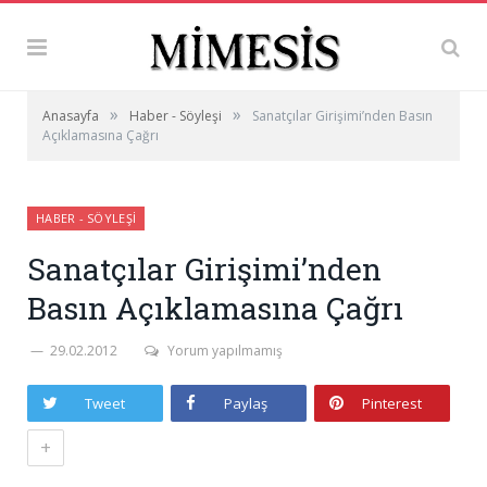
»
»
Anasayfa
Haber - Söyleşi
Sanatçılar Girişimi’nden Basın
Açıklamasına Çağrı
HABER - SÖYLEŞI
Sanatçılar Girişimi’nden
Basın Açıklamasına Çağrı
29.02.2012
Yorum yapılmamış
Tweet
Paylaş
Pinterest
+