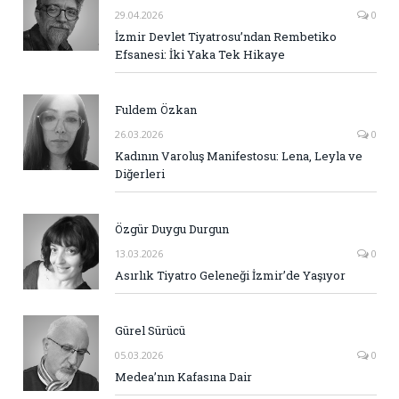
29.04.2026
0
İzmir Devlet Tiyatrosu’ndan Rembetiko
Efsanesi: İki Yaka Tek Hikaye
Fuldem Özkan
26.03.2026
0
Kadının Varoluş Manifestosu: Lena, Leyla ve
Diğerleri
Özgür Duygu Durgun
13.03.2026
0
Asırlık Tiyatro Geleneği İzmir’de Yaşıyor
Gürel Sürücü
05.03.2026
0
Medea’nın Kafasına Dair