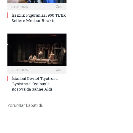
01.08.2026
0
İşsizlik Figüranları 950 TL’lik
Setlere Mecbur Bıraktı
25.07.2026
0
İstanbul Devlet Tiyatrosu,
‘Lysistrata’ Oyunuyla
Kosova’da Sahne Aldı
Yorumlar kapatıldı.