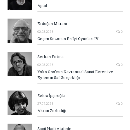
Aptal
Erdoğan Mitrani
02.08.2026
0
Geçen Sezonun En İyi Oyunları IV
Serkan Fırtına
02.08.2026
0
Yoko Ono’nun Kavramsal Sanat Evreni ve
Eylemin Saf Gerçekliği
Zehra İpşiroğlu
27.07.2026
0
Akran Zorbalığı
Sacit Hadi Akdede