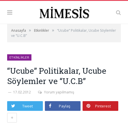
»
»
Anasayfa
Etkinlikler
“Ucube” Politikalar, Ucube Söylemler
ve “U.C.B”
ETKINLIKLER
“Ucube” Politikalar, Ucube
Söylemler ve “U.C.B”
17.02.2012
Yorum yapılmamış
Tweet
Paylaş
Pinterest
+