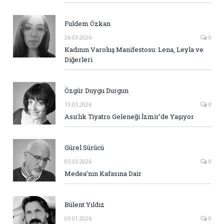
Fuldem Özkan
26.03.2026
0
Kadının Varoluş Manifestosu: Lena, Leyla ve
Diğerleri
Özgür Duygu Durgun
13.03.2026
0
Asırlık Tiyatro Geleneği İzmir’de Yaşıyor
Gürel Sürücü
05.03.2026
0
Medea’nın Kafasına Dair
Bülent Yıldız
03.01.2026
0