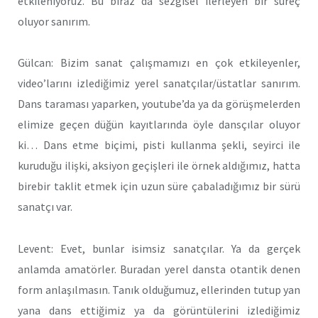
etkileniyoruz. Bu biraz da sezgisel ilerleyen bir süreç
oluyor sanırım.
Gülcan: Bizim sanat çalışmamızı en çok etkileyenler,
video’larını izlediğimiz yerel sanatçılar/üstatlar sanırım.
Dans taraması yaparken, youtube’da ya da görüşmelerden
elimize geçen düğün kayıtlarında öyle dansçılar oluyor
ki… Dans etme biçimi, pisti kullanma şekli, seyirci ile
kuruduğu ilişki, aksiyon geçişleri ile örnek aldığımız, hatta
birebir taklit etmek için uzun süre çabaladığımız bir sürü
sanatçı var.
Levent: Evet, bunlar isimsiz sanatçılar. Ya da gerçek
anlamda amatörler. Buradan yerel dansta otantik denen
form anlaşılmasın. Tanık olduğumuz, ellerinden tutup yan
yana dans ettiğimiz ya da görüntülerini izlediğimiz