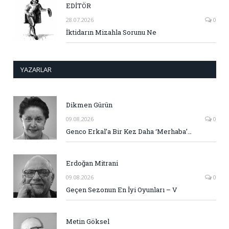
EDİTÖR
28.07.2026
0
İktidarın Mizahla Sorunu Ne
YAZARLAR
Dikmen Gürün
09.08.2026
0
Genco Erkal’a Bir Kez Daha ‘Merhaba’…
Erdoğan Mitrani
09.08.2026
0
Geçen Sezonun En İyi Oyunları – V
Metin Göksel