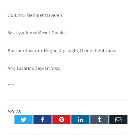
Görüntü: Mehmet Özveren
Ses Uygulama: Mesut Gökdai
Kostüm Tasarım: Nilgün Ilgıcıoğlu, Özlem Pehlivaner
Afiş Tasarım: Zeycan Alkış
***
PAYLAŞ.
Twitter
Facebook
Pinterest
LinkedIn
Tumblr
E-
Posta