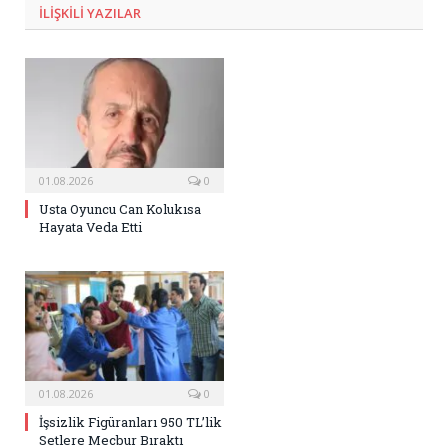
ILIŞKILI
YAZILAR
01.08.2026
0
Usta Oyuncu Can Kolukısa
Hayata Veda Etti
01.08.2026
0
İşsizlik Figüranları 950 TL’lik
Setlere Mecbur Bıraktı