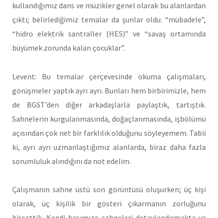
kullandığımız dans ve müzikler genel olarak bu alanlardan
çıktı; belirlediğimiz temalar da şunlar oldu: “mübadele”,
“hidro elektrik santraller (HES)” ve “savaş ortamında
büyümek zorunda kalan çocuklar”.
Levent: Bu temalar çerçevesinde okuma çalışmaları,
görüşmeler yaptık ayrı ayrı. Bunları hem birbirimizle, hem
de BGST’den diğer arkadaşlarla paylaştık, tartıştık.
Sahnelerin kurgulanmasında, doğaçlanmasında, işbölümü
açısından çok net bir farklılık olduğunu söyleyemem. Tabii
ki, ayrı ayrı uzmanlaştığımız alanlarda, biraz daha fazla
sorumluluk alındığını da not edelim.
Çalışmanın sahne üstü son görüntüsü oluşurken; üç kişi
olarak, üç kişilik bir gösteri çıkarmanın zorluğunu
hissettik. Kendi başımıza sahneleri detaylandırmakta ya