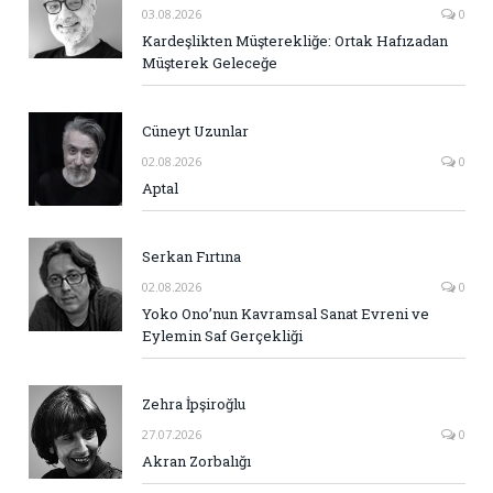
03.08.2026
0
Kardeşlikten Müşterekliğe: Ortak Hafızadan
Müşterek Geleceğe
Cüneyt Uzunlar
02.08.2026
0
Aptal
Serkan Fırtına
02.08.2026
0
Yoko Ono’nun Kavramsal Sanat Evreni ve
Eylemin Saf Gerçekliği
Zehra İpşiroğlu
27.07.2026
0
Akran Zorbalığı