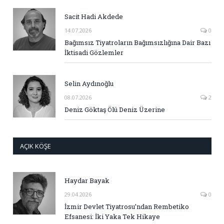
Sacit Hadi Akdede
14.07.2026
0
Bağımsız Tiyatroların Bağımsızlığına Dair Bazı
İktisadi Gözlemler
Selin Aydınoğlu
08.07.2026
2
Deniz Göktaş Ölü Deniz Üzerine
AÇIK KÖŞE
Haydar Bayak
29.04.2026
0
İzmir Devlet Tiyatrosu’ndan Rembetiko
Efsanesi: İki Yaka Tek Hikaye