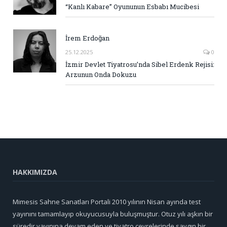
“Kanlı Kabare” Oyununun Esbabı Mucibesi
İrem Erdoğan
25.12.2025
0
İzmir Devlet Tiyatrosu’nda Sibel Erdenk Rejisi:
Arzunun Onda Dokuzu
HAKKIMIZDA
Mimesis Sahne Sanatları Portali 2010 yılının Nisan ayında test
yayınını tamamlayıp okuyucusuyla buluşmuştur. Otuz yılı aşkın bir
süredir yayınına devam eden ve tiyatro çevrelerinde saygın bir