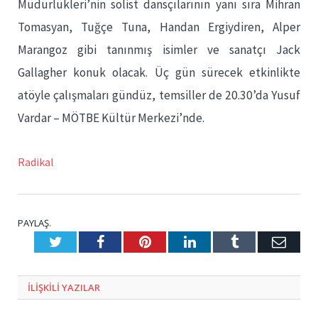
Müdürlükleri’nin solist dansçılarının yanı sıra Mihran
Tomasyan, Tuğçe Tuna, Handan Ergiydiren, Alper
Marangoz gibi tanınmış isimler ve sanatçı Jack
Gallagher konuk olacak. Üç gün sürecek etkinlikte
atöyle çalışmaları gündüz, temsiller de 20.30’da Yusuf
Vardar – MÖTBE Kültür Merkezi’nde.
Radikal
PAYLAŞ.
Twitter
Facebook
Pinterest
LinkedIn
Tumblr
E-
Posta
ILIŞKILI
YAZILAR