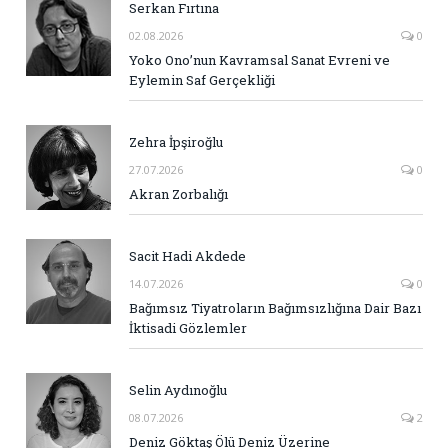
Serkan Fırtına
02.08.2026
0
Yoko Ono’nun Kavramsal Sanat Evreni ve
Eylemin Saf Gerçekliği
Zehra İpşiroğlu
27.07.2026
0
Akran Zorbalığı
Sacit Hadi Akdede
14.07.2026
0
Bağımsız Tiyatroların Bağımsızlığına Dair Bazı
İktisadi Gözlemler
Selin Aydınoğlu
08.07.2026
2
Deniz Göktaş Ölü Deniz Üzerine