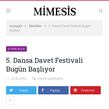
»
»
Anasayfa
Etkinlikler
5. Dansa Davet Festivali Bugün
Başlıyor
ETKINLIKLER
5. Dansa Davet Festivali
Bugün Başlıyor
23.03.2012
Yorum yapılmamış
Tweet
Paylaş
Pinterest
+