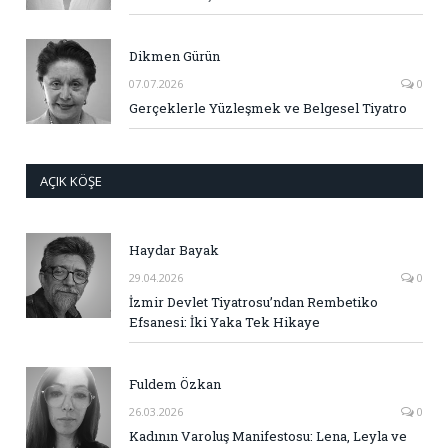
Dikmen Gürün
07.07.2026
0
Gerçeklerle Yüzleşmek ve Belgesel Tiyatro
AÇIK KÖŞE
Haydar Bayak
29.04.2026
0
İzmir Devlet Tiyatrosu’ndan Rembetiko
Efsanesi: İki Yaka Tek Hikaye
Fuldem Özkan
26.03.2026
0
Kadının Varoluş Manifestosu: Lena, Leyla ve