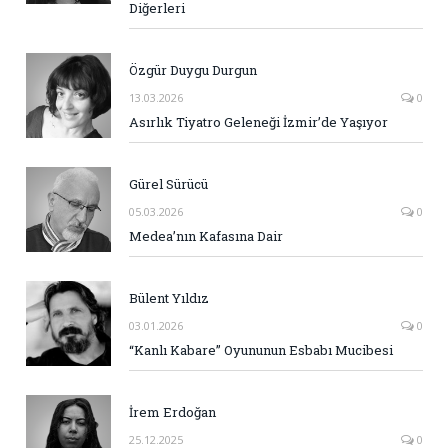
Diğerleri
Özgür Duygu Durgun
13.03.2026
0
Asırlık Tiyatro Geleneği İzmir’de Yaşıyor
Gürel Sürücü
05.03.2026
0
Medea’nın Kafasına Dair
Bülent Yıldız
03.01.2026
0
“Kanlı Kabare” Oyununun Esbabı Mucibesi
İrem Erdoğan
25.12.2025
0