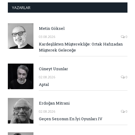
YAZARLAR
Metin Göksel
03.08.2026
0
Kardeşlikten Müşterekliğe: Ortak Hafızadan
Müşterek Geleceğe
Cüneyt Uzunlar
02.08.2026
0
Aptal
Erdoğan Mitrani
02.08.2026
0
Geçen Sezonun En İyi Oyunları IV