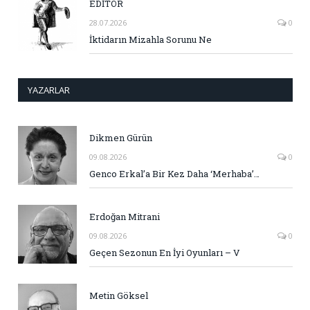
EDİTÖR
28.07.2026
0
İktidarın Mizahla Sorunu Ne
YAZARLAR
Dikmen Gürün
09.08.2026
0
Genco Erkal’a Bir Kez Daha ‘Merhaba’…
Erdoğan Mitrani
09.08.2026
0
Geçen Sezonun En İyi Oyunları – V
Metin Göksel