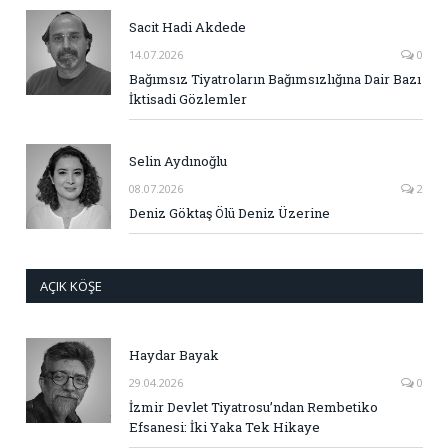
Sacit Hadi Akdede
14.07.2026
0
Bağımsız Tiyatroların Bağımsızlığına Dair Bazı
İktisadi Gözlemler
Selin Aydınoğlu
08.07.2026
2
Deniz Göktaş Ölü Deniz Üzerine
AÇIK KÖŞE
Haydar Bayak
29.04.2026
0
İzmir Devlet Tiyatrosu’ndan Rembetiko
Efsanesi: İki Yaka Tek Hikaye