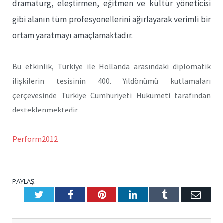
dramaturg, eleştirmen, eğitmen ve kültür yöneticisi
gibi alanın tüm profesyonellerini ağırlayarak verimli bir
ortam yaratmayı amaçlamaktadır.
Bu etkinlik, Türkiye ile Hollanda arasındaki diplomatik
ilişkilerin tesisinin 400. Yıldönümü kutlamaları
çerçevesinde Türkiye Cumhuriyeti Hükümeti tarafından
desteklenmektedir.
Perform2012
PAYLAŞ.
Twitter
Facebook
Pinterest
LinkedIn
Tumblr
E-
Posta