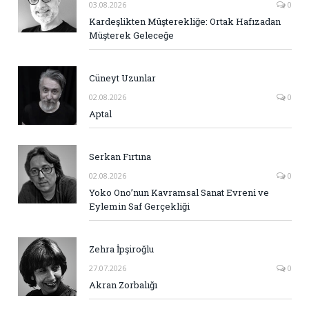
03.08.2026
0
Kardeşlikten Müşterekliğe: Ortak Hafızadan
Müşterek Geleceğe
Cüneyt Uzunlar
02.08.2026
0
Aptal
Serkan Fırtına
02.08.2026
0
Yoko Ono’nun Kavramsal Sanat Evreni ve
Eylemin Saf Gerçekliği
Zehra İpşiroğlu
27.07.2026
0
Akran Zorbalığı