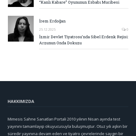
“Kanlı Kabare” Oyununun Esbabı Mucibesi
İrem Erdoğan
25.12.2025
0
İzmir Devlet Tiyatrosu’nda Sibel Erdenk Rejisi:
Arzunun Onda Dokuzu
HAKKIMIZDA
Mimesis Sahne Sanatları Portali 2010 yılının Nisan ayında test
yayınını tamamlayıp okuyucusuyla buluşmuştur. Otuz yılı aşkın bir
süredir yayınına devam eden ve tiyatro çevrelerinde saygın bir