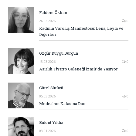
Fuldem Özkan
26.03.2026
0
Kadının Varoluş Manifestosu: Lena, Leyla ve
Diğerleri
Özgür Duygu Durgun
13.03.2026
0
Asırlık Tiyatro Geleneği İzmir’de Yaşıyor
Gürel Sürücü
05.03.2026
0
Medea’nın Kafasına Dair
Bülent Yıldız
03.01.2026
0