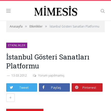
»
»
Anasayfa
Etkinlikler
İstanbul Gösteri Sanatları Platformu
ETKINLIKLER
İstanbul Gösteri Sanatları
Platformu
13.03.2012
Yorum yapılmamış
Tweet
Paylaş
Pinterest
+