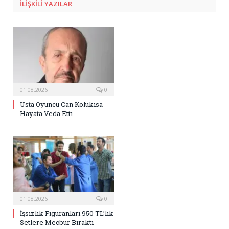
ILIŞKILI
YAZILAR
01.08.2026
0
Usta Oyuncu Can Kolukısa
Hayata Veda Etti
01.08.2026
0
İşsizlik Figüranları 950 TL’lik
Setlere Mecbur Bıraktı