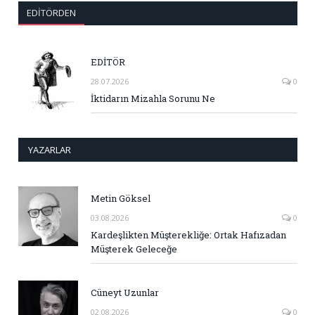
EDITÖRDEN
EDİTÖR
28.07.2026
0
İktidarın Mizahla Sorunu Ne
YAZARLAR
Metin Göksel
03.08.2026
0
Kardeşlikten Müşterekliğe: Ortak Hafızadan
Müşterek Geleceğe
Cüneyt Uzunlar
02.08.2026
0