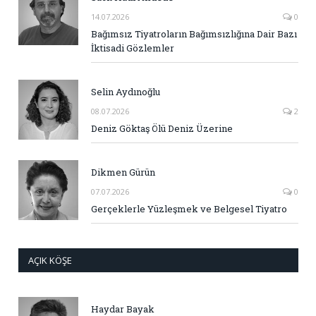
14.07.2026
0
Bağımsız Tiyatroların Bağımsızlığına Dair Bazı
İktisadi Gözlemler
Selin Aydınoğlu
08.07.2026
2
Deniz Göktaş Ölü Deniz Üzerine
Dikmen Gürün
07.07.2026
0
Gerçeklerle Yüzleşmek ve Belgesel Tiyatro
AÇIK KÖŞE
Haydar Bayak