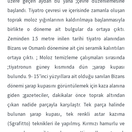
üzere geçen aydan bu yana ;çevre düzenlemesine
başlandı. Tiyatro çevresi ve içerisinde zamanla oluşan
toprak moloz yığınlarının kaldırılmaya başlanmasıyla
birlikte o döneme ait bulgular da ortaya çıktı.
Zeminden 1.5 metre inilen tarihi tiyatro alanından
Bizans ve Osmanlı dönemine ait çini seramik kalıntıları
ortaya çıktı. ; Moloz temizleme çalışmaları sırasında
;tiyatronun güney kısmında dün ;şarap kupası
bulundu. 9- 15’inci yüzyıllara ait olduğu sanılan Bizans
dönemi şarap kupasını görüntülemek için kaza alanına
giden ;gazeteciler, dakikalar önce toprak altından
çıkan nadide parçayla karşılaştr. Tek parça halinde
bulunan şarap kupası, tek renkli astar kazıma
(Sgrafitto) teknikleri ile yapılmış. Kırmızı hamurlu ve