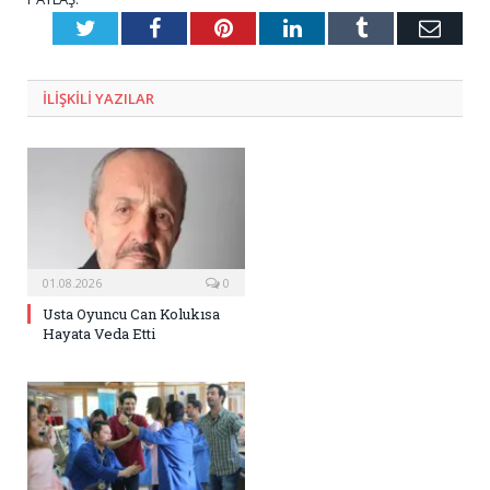
Twitter
Facebook
Pinterest
LinkedIn
Tumblr
E-
Posta
ILIŞKILI
YAZILAR
01.08.2026
0
Usta Oyuncu Can Kolukısa
Hayata Veda Etti