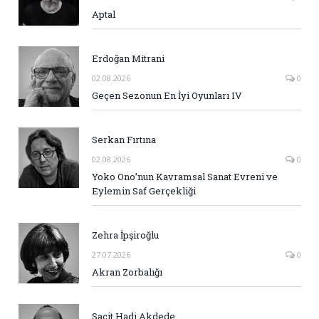
Aptal
Erdoğan Mitrani
02.08.2026
0
Geçen Sezonun En İyi Oyunları IV
Serkan Fırtına
02.08.2026
0
Yoko Ono’nun Kavramsal Sanat Evreni ve
Eylemin Saf Gerçekliği
Zehra İpşiroğlu
27.07.2026
0
Akran Zorbalığı
Sacit Hadi Akdede