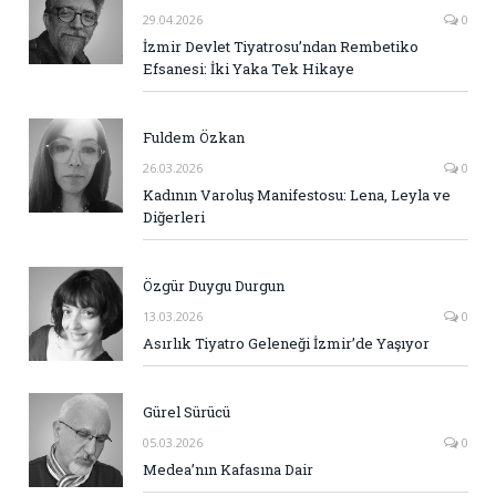
29.04.2026
0
İzmir Devlet Tiyatrosu’ndan Rembetiko
Efsanesi: İki Yaka Tek Hikaye
Fuldem Özkan
26.03.2026
0
Kadının Varoluş Manifestosu: Lena, Leyla ve
Diğerleri
Özgür Duygu Durgun
13.03.2026
0
Asırlık Tiyatro Geleneği İzmir’de Yaşıyor
Gürel Sürücü
05.03.2026
0
Medea’nın Kafasına Dair