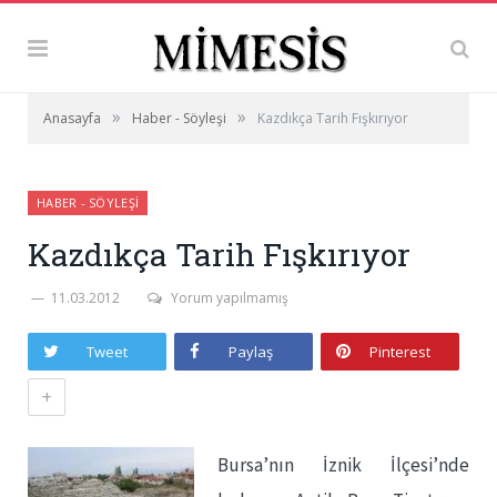
»
»
Anasayfa
Haber - Söyleşi
Kazdıkça Tarih Fışkırıyor
HABER - SÖYLEŞI
Kazdıkça Tarih Fışkırıyor
11.03.2012
Yorum yapılmamış
Tweet
Paylaş
Pinterest
+
Bursa’nın İznik İlçesi’nde