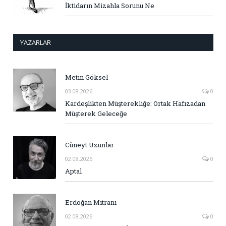
İktidarın Mizahla Sorunu Ne
YAZARLAR
Metin Göksel
03.08.2026
0
Kardeşlikten Müşterekliğe: Ortak Hafızadan
Müşterek Geleceğe
Cüneyt Uzunlar
02.08.2026
0
Aptal
Erdoğan Mitrani
02.08.2026
0