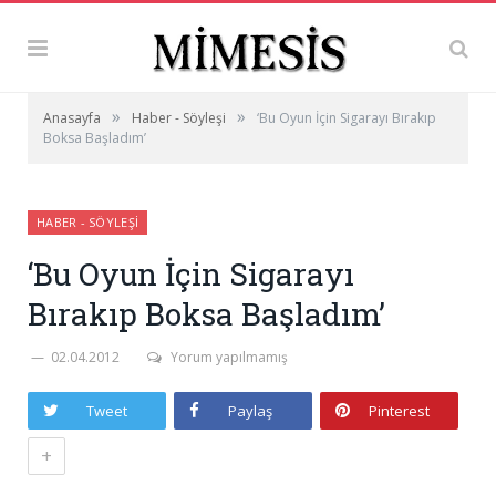
»
»
Anasayfa
Haber - Söyleşi
‘Bu Oyun İçin Sigarayı Bırakıp
Boksa Başladım’
HABER - SÖYLEŞI
‘Bu Oyun İçin Sigarayı
Bırakıp Boksa Başladım’
02.04.2012
Yorum yapılmamış
Tweet
Paylaş
Pinterest
+