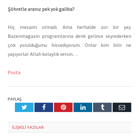
Şöhretle aranız pek yok galiba?
Hiç mesaim olmadı. Ama herhalde zor bir şey.
Bazenmagazin programlarına denk gelince seyrederken
çok yorulduğumu hissediyorum. Onlar kim bilir ne
yaşıyorlar. Allah kolaylık versin…
Posta
PAYLAŞ.
Twitter
Facebook
Pinterest
LinkedIn
Tumblr
E-
Posta
ILIŞKILI
YAZILAR