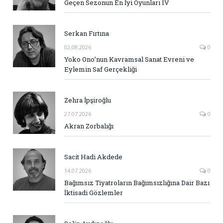
Geçen Sezonun En İyi Oyunları IV
Serkan Fırtına
02.08.2026
0
Yoko Ono’nun Kavramsal Sanat Evreni ve
Eylemin Saf Gerçekliği
Zehra İpşiroğlu
27.07.2026
0
Akran Zorbalığı
Sacit Hadi Akdede
14.07.2026
0
Bağımsız Tiyatroların Bağımsızlığına Dair Bazı
İktisadi Gözlemler