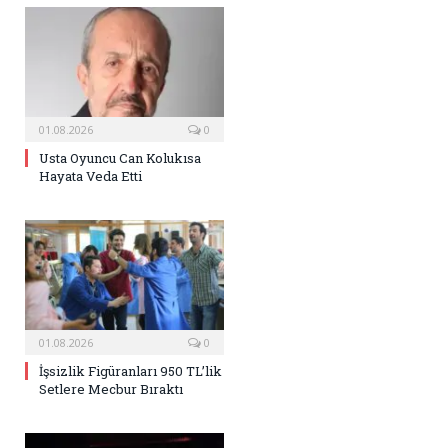
01.08.2026
0
Usta Oyuncu Can Kolukısa
Hayata Veda Etti
01.08.2026
0
İşsizlik Figüranları 950 TL’lik
Setlere Mecbur Bıraktı