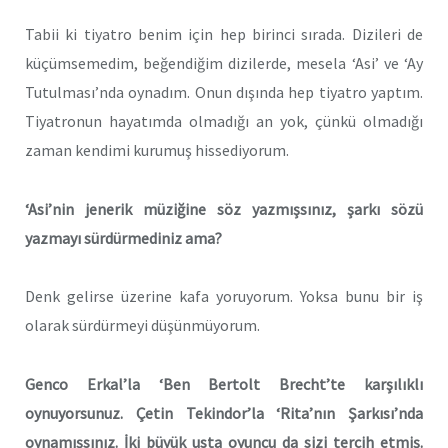
Tabii ki tiyatro benim için hep birinci sırada. Dizileri de
küçümsemedim, beğendiğim dizilerde, mesela ‘Asi’ ve ‘Ay
Tutulması’nda oynadım. Onun dışında hep tiyatro yaptım.
Tiyatronun hayatımda olmadığı an yok, çünkü olmadığı
zaman kendimi kurumuş hissediyorum.
‘Asi’nin jenerik müziğine söz yazmışsınız, şarkı sözü
yazmayı sürdürmediniz ama?
Denk gelirse üzerine kafa yoruyorum. Yoksa bunu bir iş
olarak sürdürmeyi düşünmüyorum.
Genco Erkal’la ‘Ben Bertolt Brecht’te karşılıklı
oynuyorsunuz. Çetin Tekindor’la ‘Rita’nın Şarkısı’nda
oynamışsınız. İki büyük usta oyuncu da sizi tercih etmiş.