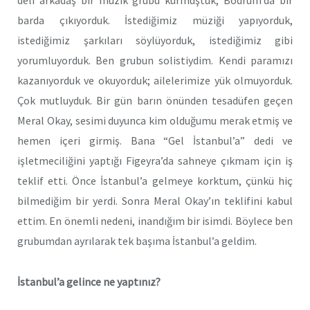
deli
arkadaş
bir müzik grubu kurmuştuk, Bodrum’da bir
barda çıkıyorduk. İstediğimiz müziği yapıyorduk,
istediğimiz şarkıları söylüyorduk, istediğimiz gibi
yorumluyorduk. Ben grubun solistiydim. Kendi paramızı
kazanıyorduk
ve
okuyorduk; ailelerimize yük olmuyorduk.
Çok mutluyduk. Bir gün barın önünden tesadüfen geçen
Meral Okay, sesimi duyunca kim olduğumu merak etmiş ve
hemen içeri girmiş. Bana “Gel İstanbul’a” dedi ve
işletmeciliğini yaptığı Figeyra’da sahneye çıkmam için iş
teklif etti. Önce İstanbul’a gelmeye korktum, çünkü hiç
bilmediğim bir yerdi. Sonra Meral Okay’ın teklifini kabul
ettim. En önemli nedeni, inandığım bir isimdi. Böylece ben
grubumdan ayrılarak tek başıma İstanbul’a geldim.
İstanbul’a gelince ne yaptınız?