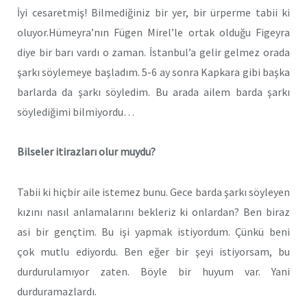
İyi cesaretmiş! Bilmediğiniz bir yer, bir ürperme tabii ki
oluyor.Hümeyra’nın Fügen Mirel’le ortak olduğu Figeyra
diye bir barı vardı o zaman. İstanbul’a gelir gelmez orada
şarkı söylemeye başladım. 5-6 ay sonra Kapkara gibi başka
barlarda da şarkı söyledim. Bu arada ailem barda şarkı
söylediğimi bilmiyordu…
Bilseler itirazları olur muydu?
Tabii ki hiçbir aile istemez bunu. Gece barda şarkı söyleyen
kızını nasıl anlamalarını bekleriz ki onlardan? Ben biraz
asi bir gençtim. Bu işi yapmak istiyordum. Çünkü beni
çok
mutlu
ediyordu. Ben eğer bir şeyi istiyorsam, bu
durdurulamıyor zaten. Böyle bir huyum var. Yani
durduramazlardı.