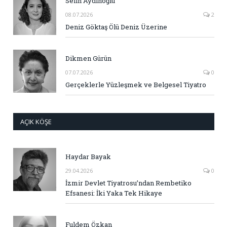
Selin Aydınoğlu
08.07.2026
2
Deniz Göktaş Ölü Deniz Üzerine
Dikmen Gürün
07.07.2026
0
Gerçeklerle Yüzleşmek ve Belgesel Tiyatro
AÇIK KÖŞE
Haydar Bayak
29.04.2026
0
İzmir Devlet Tiyatrosu’ndan Rembetiko
Efsanesi: İki Yaka Tek Hikaye
Fuldem Özkan