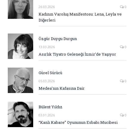
26.03.2026
0
Kadının Varoluş Manifestosu: Lena, Leyla ve
Diğerleri
Özgür Duygu Durgun
13.03.2026
0
Asırlık Tiyatro Geleneği İzmir’de Yaşıyor
Gürel Sürücü
05.03.2026
0
Medea’nın Kafasına Dair
Bülent Yıldız
03.01.2026
0
“Kanlı Kabare” Oyununun Esbabı Mucibesi