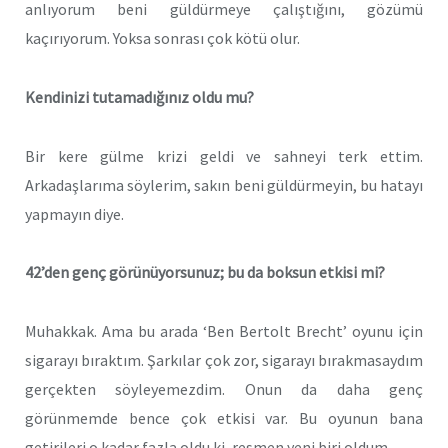
anlıyorum beni güldürmeye çalıştığını, gözümü
kaçırıyorum. Yoksa sonrası çok kötü olur.
Kendinizi tutamadığınız oldu mu?
Bir kere gülme krizi geldi ve sahneyi terk ettim.
Arkadaşlarıma söylerim, sakın beni güldürmeyin, bu hatayı
yapmayın diye.
42’den genç görünüyorsunuz; bu da boksun etkisi mi?
Muhakkak. Ama bu arada ‘Ben Bertolt Brecht’ oyunu için
sigarayı bıraktım. Şarkılar çok zor, sigarayı bırakmasaydım
gerçekten söyleyemezdim. Onun da daha genç
görünmemde bence çok etkisi var. Bu oyunun bana
getirileri o kadar fazla oldu ki, resmen yeni biri oldum.