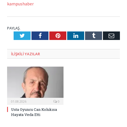
kampushaber
PAYLAŞ.
Twitter
Facebook
Pinterest
LinkedIn
Tumblr
E-
Posta
ILIŞKILI
YAZILAR
01.08.2026
0
Usta Oyuncu Can Kolukısa
Hayata Veda Etti