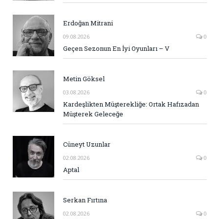
Erdoğan Mitrani
09.08.2026
0
Geçen Sezonun En İyi Oyunları – V
Metin Göksel
03.08.2026
0
Kardeşlikten Müşterekliğe: Ortak Hafızadan
Müşterek Geleceğe
Cüneyt Uzunlar
02.08.2026
0
Aptal
Serkan Fırtına
02.08.2026
0