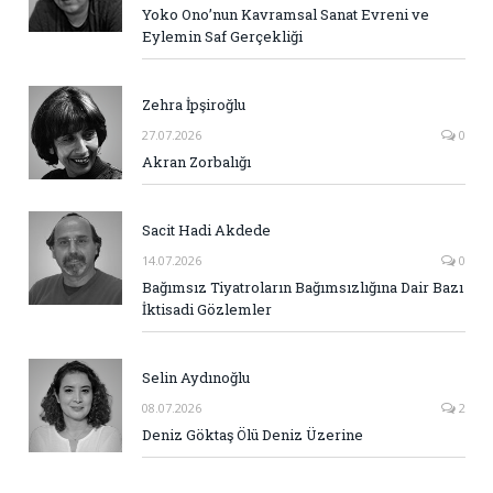
Yoko Ono’nun Kavramsal Sanat Evreni ve
Eylemin Saf Gerçekliği
Zehra İpşiroğlu
27.07.2026
0
Akran Zorbalığı
Sacit Hadi Akdede
14.07.2026
0
Bağımsız Tiyatroların Bağımsızlığına Dair Bazı
İktisadi Gözlemler
Selin Aydınoğlu
08.07.2026
2
Deniz Göktaş Ölü Deniz Üzerine