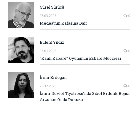
Gürel Sürücü
05.03.2026
0
Medea’nın Kafasına Dair
Bülent Yıldız
03.01.2026
0
“Kanlı Kabare” Oyununun Esbabı Mucibesi
İrem Erdoğan
25.12.2025
0
İzmir Devlet Tiyatrosu’nda Sibel Erdenk Rejisi:
Arzunun Onda Dokuzu