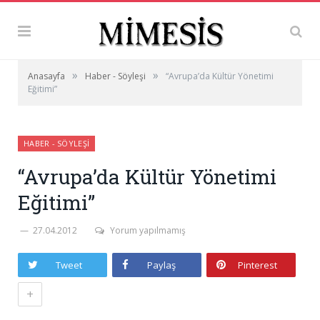
»
»
Anasayfa
Haber - Söyleşi
“Avrupa’da Kültür Yönetimi
Eğitimi”
HABER - SÖYLEŞI
“Avrupa’da Kültür Yönetimi
Eğitimi”
27.04.2012
Yorum yapılmamış
Tweet
Paylaş
Pinterest
+