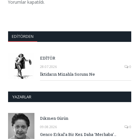
Yorumlar kapatıldı.
EDITÖRDEN
EDİTÖR
28.07.2026
0
İktidarın Mizahla Sorunu Ne
YAZARLAR
Dikmen Gürün
09.08.2026
0
Genco Erkal’a Bir Kez Daha ‘Merhaba’…