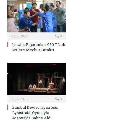
01.08.2026
0
İşsizlik Figüranları 950 TL’lik
Setlere Mecbur Bıraktı
25.07.2026
0
İstanbul Devlet Tiyatrosu,
‘Lysistrata’ Oyunuyla
Kosova’da Sahne Aldı