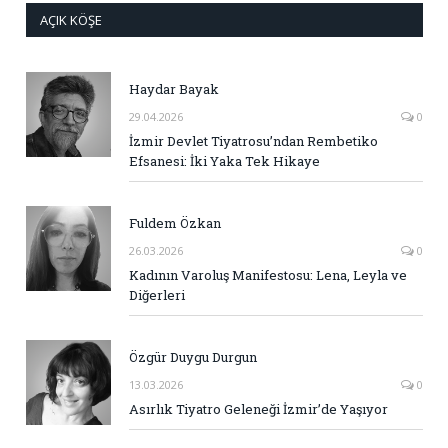
AÇIK KÖŞE
Haydar Bayak
29.04.2026
0
İzmir Devlet Tiyatrosu’ndan Rembetiko
Efsanesi: İki Yaka Tek Hikaye
Fuldem Özkan
26.03.2026
0
Kadının Varoluş Manifestosu: Lena, Leyla ve
Diğerleri
Özgür Duygu Durgun
13.03.2026
0
Asırlık Tiyatro Geleneği İzmir’de Yaşıyor