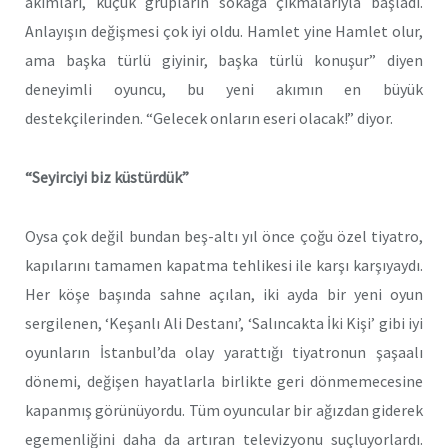
akımları, küçük grupların sokağa çıkmalarıyla başladı.
Anlayışın değişmesi çok iyi oldu. Hamlet yine Hamlet olur,
ama başka türlü giyinir, başka türlü konuşur” diyen
deneyimli oyuncu, bu yeni akımın en büyük
destekçilerinden. “Gelecek onların eseri olacak!” diyor.
“Seyirciyi biz küstürdük”
Oysa çok değil bundan beş-altı yıl önce çoğu özel tiyatro,
kapılarını tamamen kapatma tehlikesi ile karşı karşıyaydı.
Her köşe başında sahne açılan, iki ayda bir yeni oyun
sergilenen, ‘Keşanlı Ali Destanı’, ‘Salıncakta İki Kişi’ gibi iyi
oyunların İstanbul’da olay yarattığı tiyatronun şaşaalı
dönemi, değişen hayatlarla birlikte geri dönmemecesine
kapanmış görünüyordu. Tüm oyuncular bir ağızdan giderek
egemenliğini daha da artıran televizyonu suçluyorlardı.