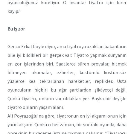
oyunculuğunuz köreliyor. O insanlar tiyatro için birer
kayıp.”
Bu iş zor
Genco Erkal böyle diyor, ama tiyatroya uzaktan bakanların
bile iyi bildikleri bir gerçek var: Tiyatro yapmak dünyanın
en zor işlerinden biri. Saatlerce süren provalar, bitmek
bilmeyen okumalar, ezberler, kostümlü kostümsüz
yüzlerce kez tekrarlanan hareketler, replikler. Usta
oyuncuların hiçbiri bu ağır şartlardan şikâyetçi değil.
Çünkü tiyatro, onların var oldukları yer. Başka bir deyişle
tiyatro onların yaşam alanı.
Ali Poyrazoğlu’na göre, tiyatronun en iyi akşamı onun için
yarın akşam. Çünkü o her zaman, bir sonraki oyunda, daha
öncekinin bir kademe üstüne çıkmaya çalışmış. “Tiyatrocu