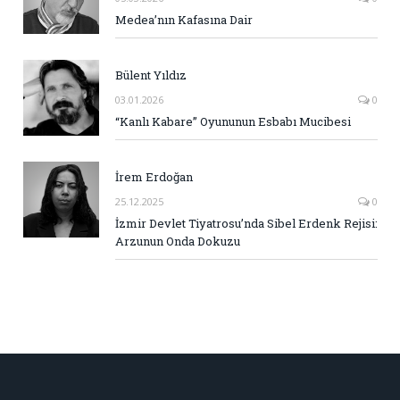
Medea’nın Kafasına Dair
Bülent Yıldız
03.01.2026
0
“Kanlı Kabare” Oyununun Esbabı Mucibesi
İrem Erdoğan
25.12.2025
0
İzmir Devlet Tiyatrosu’nda Sibel Erdenk Rejisi:
Arzunun Onda Dokuzu