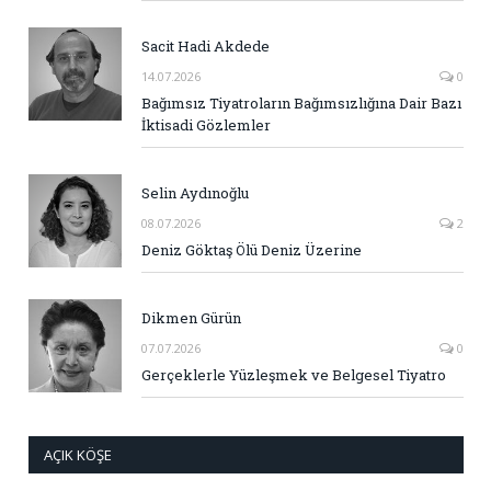
Sacit Hadi Akdede
14.07.2026
0
Bağımsız Tiyatroların Bağımsızlığına Dair Bazı
İktisadi Gözlemler
Selin Aydınoğlu
08.07.2026
2
Deniz Göktaş Ölü Deniz Üzerine
Dikmen Gürün
07.07.2026
0
Gerçeklerle Yüzleşmek ve Belgesel Tiyatro
AÇIK KÖŞE