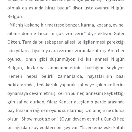
olmak da aslında biraz budur” diyor usta oyuncu Nilgün
Belgün.
“Müthiş kıskanç bir metrese benzer. Karına, kocana, evine,
ailene dönme fırsatını çok zor verir” diye ekliyor Güler
Ökten. Tam da bu sebepten ailesi ile ilgilenmesi gerektiği
için yıllarca tiyatroya ara vermek zorunda kalmış. Ama her
oyuncu, onun gibi düşünmüyor. İki kız annesi Nilgün
Belgün, kızlarına anneannelerinin baktığını söylüyor.
Hemen hepsi belirli zamanlarda, hayatlarının bazı
noktalarında, fedakârlık yaparak sahneye çıkıp rollerini
oynamaya devam etmiş. Zerrin Sümer, annesini kaybettiği
gün sahne alırken, Yıldız Kenter ateşlenip perde arasında
bayılmasına rağmen oyunu sürdürmüş. Onlar için ne olursa
olsun “Show must go on” (Oyun devam etmeli). Çünkü hep
bir ağızdan söyledikleri bir şey var: “İsterseniz eski kafalı