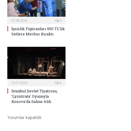
01.08.2026
0
İşsizlik Figüranları 950 TL’lik
Setlere Mecbur Bıraktı
25.07.2026
0
İstanbul Devlet Tiyatrosu,
‘Lysistrata’ Oyunuyla
Kosova’da Sahne Aldı
Yorumlar kapatıldı.