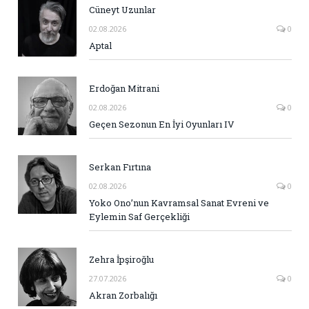
Cüneyt Uzunlar
02.08.2026
0
Aptal
Erdoğan Mitrani
02.08.2026
0
Geçen Sezonun En İyi Oyunları IV
Serkan Fırtına
02.08.2026
0
Yoko Ono’nun Kavramsal Sanat Evreni ve
Eylemin Saf Gerçekliği
Zehra İpşiroğlu
27.07.2026
0
Akran Zorbalığı