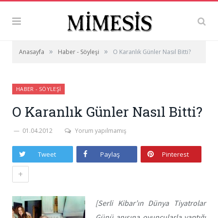
»
»
Anasayfa
Haber - Söyleşi
O Karanlık Günler Nasıl Bitti?
HABER - SÖYLEŞI
O Karanlık Günler Nasıl Bitti?
01.04.2012
Yorum yapılmamış
Tweet
Paylaş
Pinterest
+
[Serli Kibar’ın Dünya Tiyatrolar
Günü anısına oyuncularla yaptığı