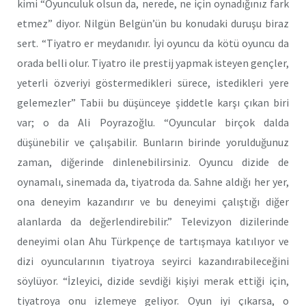
kimi “Oyunculuk olsun da, nerede, ne için oynadığınız fark
etmez” diyor. Nilgün Belgün’ün bu konudaki duruşu biraz
sert. “Tiyatro er meydanıdır. İyi oyuncu da kötü oyuncu da
orada belli olur. Tiyatro ile prestij yapmak isteyen gençler,
yeterli özveriyi göstermedikleri sürece, istedikleri yere
gelemezler” Tabii bu düşünceye şiddetle karşı çıkan biri
var; o da Ali Poyrazoğlu. “Oyuncular birçok dalda
düşünebilir ve çalışabilir. Bunların birinde yorulduğunuz
zaman, diğerinde dinlenebilirsiniz. Oyuncu dizide de
oynamalı, sinemada da, tiyatroda da. Sahne aldığı her yer,
ona deneyim kazandırır ve bu deneyimi çalıştığı diğer
alanlarda da değerlendirebilir.” Televizyon dizilerinde
deneyimi olan Ahu Türkpençe de tartışmaya katılıyor ve
dizi oyuncularının tiyatroya seyirci kazandırabileceğini
söylüyor. “İzleyici, dizide sevdiği kişiyi merak ettiği için,
tiyatroya onu izlemeye geliyor. Oyun iyi çıkarsa, o