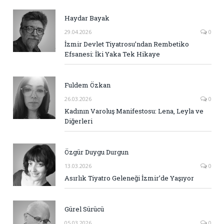
Haydar Bayak
29.04.2026
0
İzmir Devlet Tiyatrosu’ndan Rembetiko
Efsanesi: İki Yaka Tek Hikaye
Fuldem Özkan
26.03.2026
0
Kadının Varoluş Manifestosu: Lena, Leyla ve
Diğerleri
Özgür Duygu Durgun
13.03.2026
0
Asırlık Tiyatro Geleneği İzmir’de Yaşıyor
Gürel Sürücü
05.03.2026
0