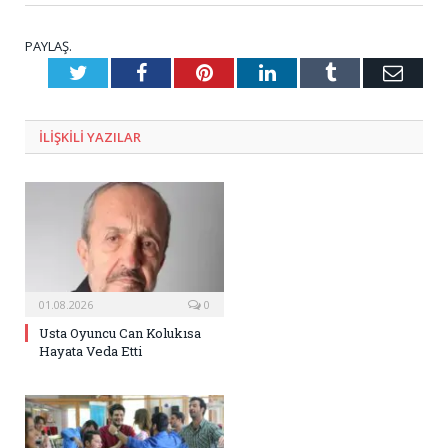
PAYLAŞ.
Twitter
Facebook
Pinterest
LinkedIn
Tumblr
E-
Posta
ILIŞKILI
YAZILAR
01.08.2026
0
Usta Oyuncu Can Kolukısa
Hayata Veda Etti