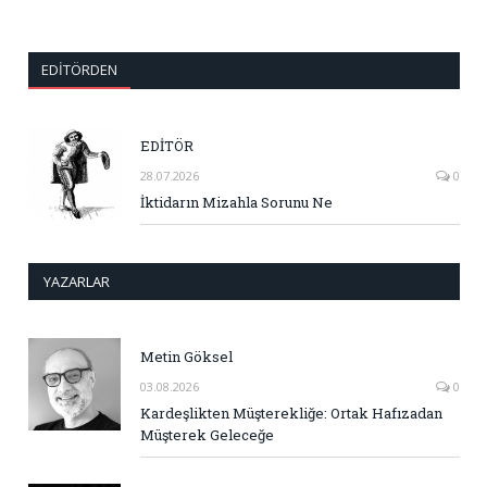
EDITÖRDEN
EDİTÖR
28.07.2026
0
İktidarın Mizahla Sorunu Ne
YAZARLAR
Metin Göksel
03.08.2026
0
Kardeşlikten Müşterekliğe: Ortak Hafızadan
Müşterek Geleceğe