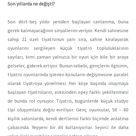
Son yıllarda ne değişti?
Son dört-beş yıldır yeniden başlayan canlanma, buna
gerek kalmayacağının sinyallerini veriyor. Kendi sahnesine
sahip 21 özel tiyatronun yanı sıra, sahne kiralayarak
oyunlarını sergileyen küçük tiyatro topluluklarının
sayıları, kimi zaman yalnızca bir oyun için bile bir araya
gelseler, giderek artıyor. Bunun sebebi, gençlerin ilgisinin,
tiyatro oyunlarında işlenen konuların değişmesine paralel
olarak tiyatroya yönelmesi. Her köşe başında oluşmaya
başlayan tiyatroların, eskisinden epey farklı şekillenmesi
de bunda rol oynuyor. Tiyatro, bugünlerde küçük stüdyo
tipi oluşumlara doğru evriliyor. Genç oyuncular, 50 – 60
kişilik salonlarda, kendi dertlerini farklı biçimde anlatma
çabasında. Yepyeni bir dil kullanıyorlar. Seyirci ile daha
yakın ilişki kurabilen salonlar ortaya çıkıyor.