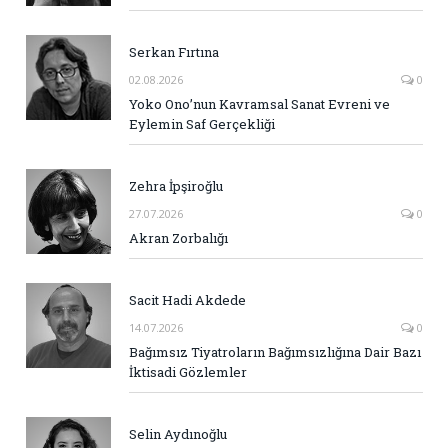
Serkan Fırtına
02.08.2026
0
Yoko Ono’nun Kavramsal Sanat Evreni ve
Eylemin Saf Gerçekliği
Zehra İpşiroğlu
27.07.2026
0
Akran Zorbalığı
Sacit Hadi Akdede
14.07.2026
0
Bağımsız Tiyatroların Bağımsızlığına Dair Bazı
İktisadi Gözlemler
Selin Aydınoğlu