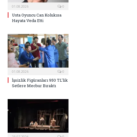
01.08.2026
0
Usta Oyuncu Can Kolukısa
Hayata Veda Etti
01.08.2026
0
İşsizlik Figüranları 950 TL’lik
Setlere Mecbur Bıraktı
25.07.2026
0