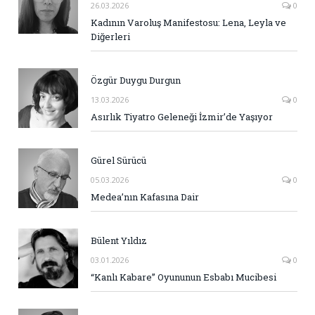
26.03.2026
0
Kadının Varoluş Manifestosu: Lena, Leyla ve
Diğerleri
Özgür Duygu Durgun
13.03.2026
0
Asırlık Tiyatro Geleneği İzmir’de Yaşıyor
Gürel Sürücü
05.03.2026
0
Medea’nın Kafasına Dair
Bülent Yıldız
03.01.2026
0
“Kanlı Kabare” Oyununun Esbabı Mucibesi