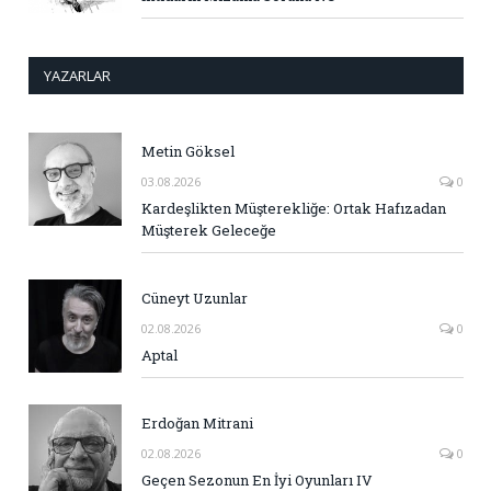
YAZARLAR
Metin Göksel
03.08.2026
0
Kardeşlikten Müşterekliğe: Ortak Hafızadan
Müşterek Geleceğe
Cüneyt Uzunlar
02.08.2026
0
Aptal
Erdoğan Mitrani
02.08.2026
0
Geçen Sezonun En İyi Oyunları IV