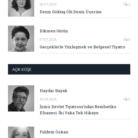
08.07.2026
2
Deniz Göktaş Ölü Deniz Üzerine
Dikmen Gürün
07.07.2026
0
Gerçeklerle Yüzleşmek ve Belgesel Tiyatro
AÇIK KÖŞE
Haydar Bayak
29.04.2026
0
İzmir Devlet Tiyatrosu’ndan Rembetiko
Efsanesi: İki Yaka Tek Hikaye
Fuldem Özkan