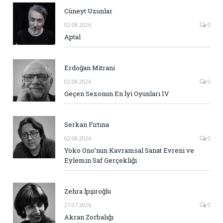
Cüneyt Uzunlar
02.08.2026
0
Aptal
Erdoğan Mitrani
02.08.2026
0
Geçen Sezonun En İyi Oyunları IV
Serkan Fırtına
02.08.2026
0
Yoko Ono’nun Kavramsal Sanat Evreni ve
Eylemin Saf Gerçekliği
Zehra İpşiroğlu
27.07.2026
0
Akran Zorbalığı