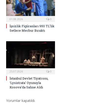
01.08.2026
0
İşsizlik Figüranları 950 TL’lik
Setlere Mecbur Bıraktı
25.07.2026
0
İstanbul Devlet Tiyatrosu,
‘Lysistrata’ Oyunuyla
Kosova’da Sahne Aldı
Yorumlar kapatıldı.