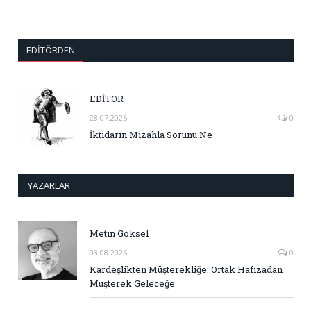
EDITÖRDEN
EDİTÖR
28.07.2026
0
İktidarın Mizahla Sorunu Ne
YAZARLAR
Metin Göksel
03.08.2026
0
Kardeşlikten Müşterekliğe: Ortak Hafızadan
Müşterek Geleceğe