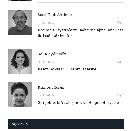
Sacit Hadi Akdede
14.07.2026
0
Bağımsız Tiyatroların Bağımsızlığına Dair Bazı
İktisadi Gözlemler
Selin Aydınoğlu
08.07.2026
2
Deniz Göktaş Ölü Deniz Üzerine
Dikmen Gürün
07.07.2026
0
Gerçeklerle Yüzleşmek ve Belgesel Tiyatro
AÇIK KÖŞE