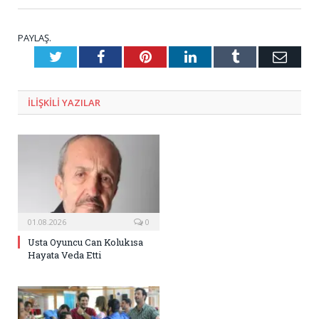
PAYLAŞ.
Twitter
Facebook
Pinterest
LinkedIn
Tumblr
E-
Posta
ILIŞKILI
YAZILAR
01.08.2026
0
Usta Oyuncu Can Kolukısa
Hayata Veda Etti