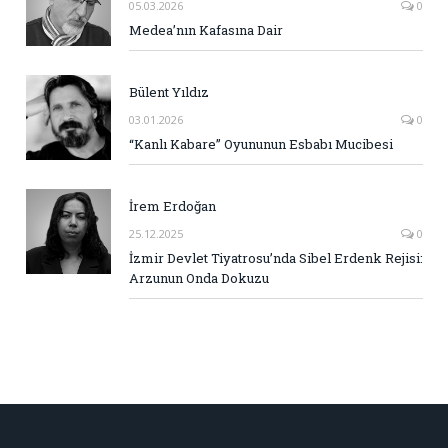
05.03.2026
0
Medea’nın Kafasına Dair
Bülent Yıldız
03.01.2026
0
“Kanlı Kabare” Oyununun Esbabı Mucibesi
İrem Erdoğan
25.12.2025
0
İzmir Devlet Tiyatrosu’nda Sibel Erdenk Rejisi:
Arzunun Onda Dokuzu