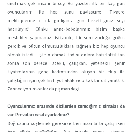
unutmak çok insani birsey. Bu yüzden ilk bir kaç gün
oyuncularım ile hep şunu paylastım: “Tiyatro
mekteplerine o ilk girdiğiniz gun hissettiğiniz şeyi
hatırlayın.” Çünkü anne-babalarımız bizim başka
meslekler yapmamızı istiyordu, bir sürü zorluğa göğüs
gerdik ve bütün olmusuzluklara rağmen biz hep oyuncu
olmak istedik. İşte o damak tadını onlara hatırlattıktan
sonra son derece istekli, çalışkan, yetenekli, şehir
tiyatrolarının genç kadrosundan oluşan bir ekip ile
çalıştığım için çok hızlı yol aldık ve ortak bir dil yarattık.
Zannediyorum onlar da pişman degil.
Oyuncularınız arasında dizilerden tanıdığımız simalar da
var. Provaları nasıl ayarladınız?
Doğrusunu söylemek gerekirse ben insanlarla çalışırken
hep şöyle düşünürüm. Biz burada sanat, tiyatro