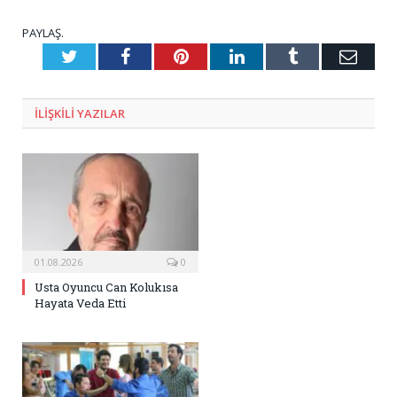
PAYLAŞ.
Twitter
Facebook
Pinterest
LinkedIn
Tumblr
E-
Posta
ILIŞKILI
YAZILAR
01.08.2026
0
Usta Oyuncu Can Kolukısa
Hayata Veda Etti