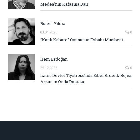
Medea’nın Kafasına Dair
Bülent Yıldız
03.01.2026
0
“Kanlı Kabare” Oyununun Esbabı Mucibesi
İrem Erdoğan
25.12.2025
0
İzmir Devlet Tiyatrosu’nda Sibel Erdenk Rejisi:
Arzunun Onda Dokuzu