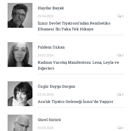
Haydar Bayak
29.04.2026
0
İzmir Devlet Tiyatrosu’ndan Rembetiko
Efsanesi: İki Yaka Tek Hikaye
Fuldem Özkan
26.03.2026
0
Kadının Varoluş Manifestosu: Lena, Leyla ve
Diğerleri
Özgür Duygu Durgun
13.03.2026
0
Asırlık Tiyatro Geleneği İzmir’de Yaşıyor
Gürel Sürücü
05.03.2026
0