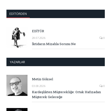
EDITÖRDEN
EDİTÖR
28.07.2026
0
İktidarın Mizahla Sorunu Ne
YAZARLAR
Metin Göksel
03.08.2026
0
Kardeşlikten Müşterekliğe: Ortak Hafızadan
Müşterek Geleceğe