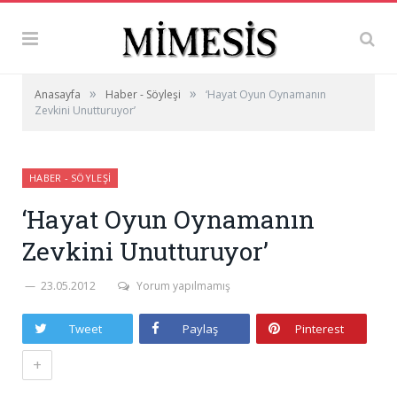
»
»
Anasayfa
Haber - Söyleşi
‘Hayat Oyun Oynamanın
Zevkini Unutturuyor’
HABER - SÖYLEŞI
‘Hayat Oyun Oynamanın
Zevkini Unutturuyor’
23.05.2012
Yorum yapılmamış
Tweet
Paylaş
Pinterest
+