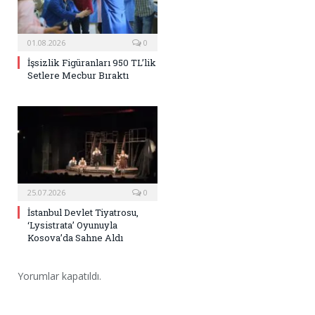
01.08.2026
0
İşsizlik Figüranları 950 TL’lik
Setlere Mecbur Bıraktı
25.07.2026
0
İstanbul Devlet Tiyatrosu,
‘Lysistrata’ Oyunuyla
Kosova’da Sahne Aldı
Yorumlar kapatıldı.