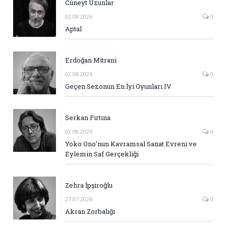
Cüneyt Uzunlar
02.08.2026
0
Aptal
Erdoğan Mitrani
02.08.2026
0
Geçen Sezonun En İyi Oyunları IV
Serkan Fırtına
02.08.2026
0
Yoko Ono’nun Kavramsal Sanat Evreni ve
Eylemin Saf Gerçekliği
Zehra İpşiroğlu
27.07.2026
0
Akran Zorbalığı