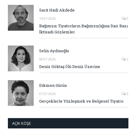
Sacit Hadi Akdede
14.07.2026
0
Bağımsız Tiyatroların Bağımsızlığına Dair Bazı
İktisadi Gözlemler
Selin Aydınoğlu
08.07.2026
2
Deniz Göktaş Ölü Deniz Üzerine
Dikmen Gürün
07.07.2026
0
Gerçeklerle Yüzleşmek ve Belgesel Tiyatro
AÇIK KÖŞE