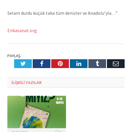
Selam durdu küçük taka tüm denizler ve Anadolu’yla…”
Enkasanat.org
PAYLAŞ.
Twitter
Facebook
Pinterest
LinkedIn
Tumblr
E-
Posta
ILIŞKILI
YAZILAR
16.05.2026
0