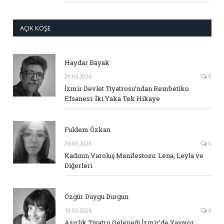
AÇIK KÖŞE
Haydar Bayak
29.04.2026
0
İzmir Devlet Tiyatrosu’ndan Rembetiko
Efsanesi: İki Yaka Tek Hikaye
Fuldem Özkan
26.03.2026
0
Kadının Varoluş Manifestosu: Lena, Leyla ve
Diğerleri
Özgür Duygu Durgun
13.03.2026
0
Asırlık Tiyatro Geleneği İzmir’de Yaşıyor