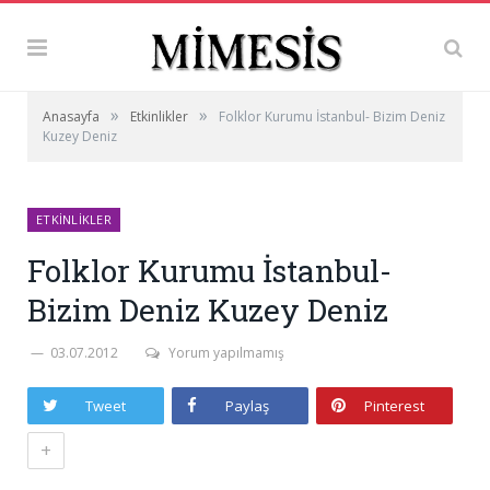
»
»
Anasayfa
Etkinlikler
Folklor Kurumu İstanbul- Bizim Deniz
Kuzey Deniz
ETKINLIKLER
Folklor Kurumu İstanbul-
Bizim Deniz Kuzey Deniz
03.07.2012
Yorum yapılmamış
Tweet
Paylaş
Pinterest
+