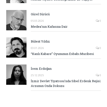
Gürel Sürücü
05.03.2026
0
Medea’nın Kafasına Dair
Bülent Yıldız
03.01.2026
0
“Kanlı Kabare” Oyununun Esbabı Mucibesi
İrem Erdoğan
25.12.2025
0
İzmir Devlet Tiyatrosu’nda Sibel Erdenk Rejisi:
Arzunun Onda Dokuzu