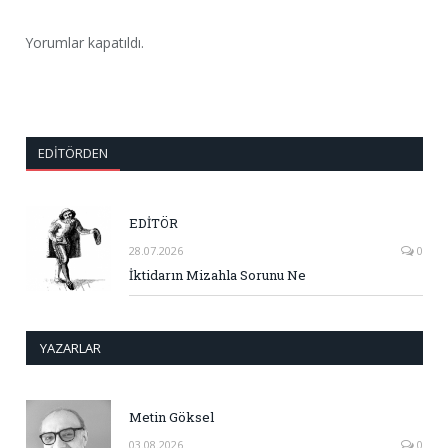
Yorumlar kapatıldı.
EDITÖRDEN
EDİTÖR
28.07.2026
0
İktidarın Mizahla Sorunu Ne
YAZARLAR
Metin Göksel
03.08.2026
0