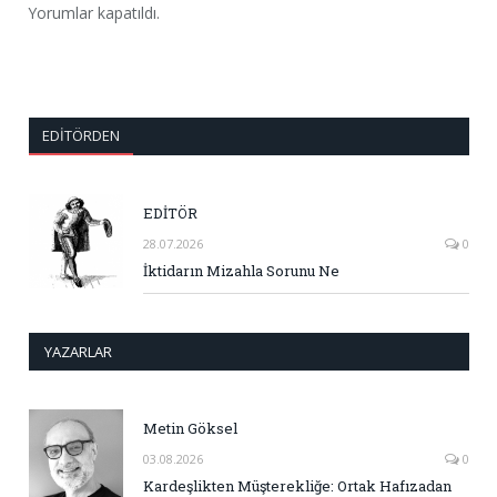
Yorumlar kapatıldı.
EDITÖRDEN
EDİTÖR
28.07.2026
0
İktidarın Mizahla Sorunu Ne
YAZARLAR
Metin Göksel
03.08.2026
0
Kardeşlikten Müşterekliğe: Ortak Hafızadan