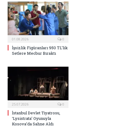
01.08.2026
0
İşsizlik Figüranları 950 TL’lik
Setlere Mecbur Bıraktı
25.07.2026
0
İstanbul Devlet Tiyatrosu,
‘Lysistrata’ Oyunuyla
Kosova’da Sahne Aldı