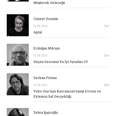
Müşterek Geleceğe
Cüneyt Uzunlar
02.08.2026
0
Aptal
Erdoğan Mitrani
02.08.2026
0
Geçen Sezonun En İyi Oyunları IV
Serkan Fırtına
02.08.2026
0
Yoko Ono’nun Kavramsal Sanat Evreni ve
Eylemin Saf Gerçekliği
Zehra İpşiroğlu