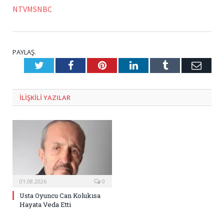
NTVMSNBC
PAYLAŞ.
Twitter
Facebook
Pinterest
LinkedIn
Tumblr
E-
Posta
ILIŞKILI
YAZILAR
01.08.2026
0
Usta Oyuncu Can Kolukısa
Hayata Veda Etti