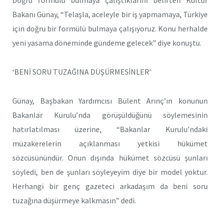
Doğru formülü bulmaya çalıştıklarını belirten Kültür
Bakanı Günay, “Telaşla, aceleyle bir iş yapmamaya, Türkiye
için doğru bir formülü bulmaya çalışıyoruz. Konu herhalde
yeni yasama döneminde gündeme gelecek” diye konuştu.
‘BENİ SORU TUZAĞINA DÜŞÜRMESİNLER’
Günay, Başbakan Yardımcısı Bülent Arınç’ın konunun
Bakanlar Kurulu’nda görüşüldüğünü söylemesinin
hatırlatılması üzerine, “Bakanlar Kurulu’ndaki
müzakerelerin açıklanması yetkisi hükümet
sözcüsünündür. Onun dışında hükümet sözcüsü şunları
söyledi, ben de şunları söyleyeyim diye bir model yoktur.
Herhangi bir genç gazeteci arkadaşım da beni soru
tuzağına düşürmeye kalkmasın” dedi.