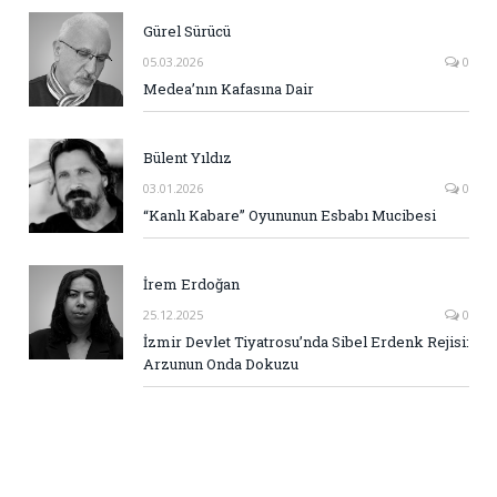
Gürel Sürücü
05.03.2026
0
Medea’nın Kafasına Dair
Bülent Yıldız
03.01.2026
0
“Kanlı Kabare” Oyununun Esbabı Mucibesi
İrem Erdoğan
25.12.2025
0
İzmir Devlet Tiyatrosu’nda Sibel Erdenk Rejisi:
Arzunun Onda Dokuzu