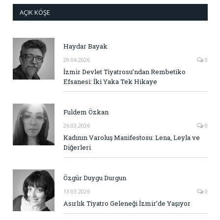
AÇIK KÖŞE
Haydar Bayak
29.04.2026
0
İzmir Devlet Tiyatrosu’ndan Rembetiko
Efsanesi: İki Yaka Tek Hikaye
Fuldem Özkan
26.03.2026
0
Kadının Varoluş Manifestosu: Lena, Leyla ve
Diğerleri
Özgür Duygu Durgun
13.03.2026
0
Asırlık Tiyatro Geleneği İzmir’de Yaşıyor