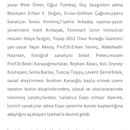
yazar Mine Ömer, Oğuz Tümbaş, Düş Gezginleri adına
Müzisyen Erhan S. Doğan, Ercan-Gökhan Çağıran,opera
Sanatçısı Yunus Kırılmış,Tiyatro Arkadaş oyuncu-yazar
yönetmeni Halil Kırkayak, Femınart İzmir temsilcisi
ressam Hülya Sezgin, Tüyap-2012 Onur Konuğu Gazeteci
şair-yazar Yaşar Aksoy, Prof.Dr.Erkan Sevinç, Abdulkadir
Hazman, fotoğraf sanatçısı Sedat Peker,ressam
Prof.Dr.Bedri Karayağmurlular, Reyhan Abacı, Aslı Zeynep
Köstepen, Sema Barlas, Tuncay Topçu, Levent Demirbilek,
sanat eleştirmeni İbrahim Karaoğlu başta olmak üzere
sanatın bütün disiplinlerinden, ulusal ve uluslararasında
tanınmış sanatçılardan; ‘sanatsız Expo olmaz’ diyerek,
İzmirli sanatçılar adına Expo yürütme kurulu başkanlığına
adaylığını açıklayan Işıkhan’a destek geldi.