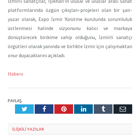
İzmirli sanatçılar, Işıkhan’ın ulusal ve uluslar arası sanat
platformlarında özgün çıkışları-projeleri olan bir şair-
yazar olarak, Expo İzmir Yürütme kurulunda sorumluluk
üstlenmesi halinde vizyonunu kalıcı ve markaya
dönüştürecek birikime sahip olduğunu, İzmirli sanatçı
örgütleri olarak yanında ve birlikte İzmir için çalışmaktan
onur duyacaklarını açıkladı.
Haberx
PAYLAŞ.
Twitter
Facebook
Pinterest
LinkedIn
Tumblr
E-
Posta
ILIŞKILI
YAZILAR