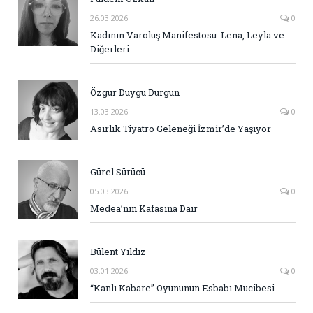
26.03.2026
0
Kadının Varoluş Manifestosu: Lena, Leyla ve
Diğerleri
Özgür Duygu Durgun
13.03.2026
0
Asırlık Tiyatro Geleneği İzmir’de Yaşıyor
Gürel Sürücü
05.03.2026
0
Medea’nın Kafasına Dair
Bülent Yıldız
03.01.2026
0
“Kanlı Kabare” Oyununun Esbabı Mucibesi