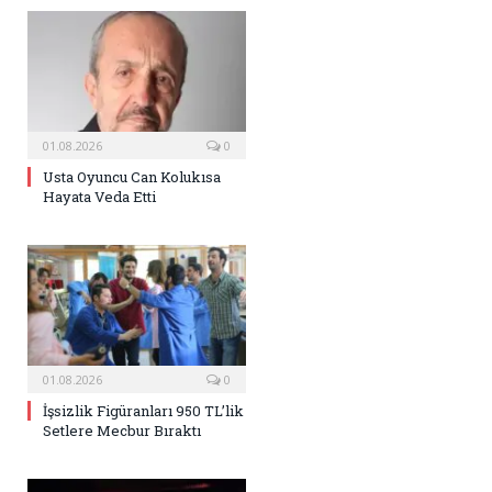
01.08.2026
0
Usta Oyuncu Can Kolukısa
Hayata Veda Etti
01.08.2026
0
İşsizlik Figüranları 950 TL’lik
Setlere Mecbur Bıraktı