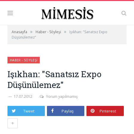
»
»
Anasayfa
Haber - Söyleşi
Işıkhan: "Sanatsız Expo
Düşünülemez"
HABER - SÖYLEŞI
Işıkhan: "Sanatsız Expo
Düşünülemez"
17.07.2012
Yorum yapılmamış
Tweet
Paylaş
Pinterest
+