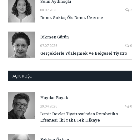
Selin Aydınoğlu
08.07.2026
2
Deniz Göktaş Ölü Deniz Üzerine
Dikmen Gürün
07.07.2026
0
Gerçeklerle Yüzleşmek ve Belgesel Tiyatro
AÇIK KÖŞE
Haydar Bayak
29.04.2026
0
İzmir Devlet Tiyatrosu’ndan Rembetiko
Efsanesi: İki Yaka Tek Hikaye
Fuldem Özkan