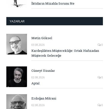
İktidarın Mizahla Sorunu Ne
YAZARLAR
Metin Göksel
03.08.2026
0
Kardeşlikten Müşterekliğe: Ortak Hafızadan
Müşterek Geleceğe
Cüneyt Uzunlar
02.08.2026
0
Aptal
Erdoğan Mitrani
02.08.2026
0