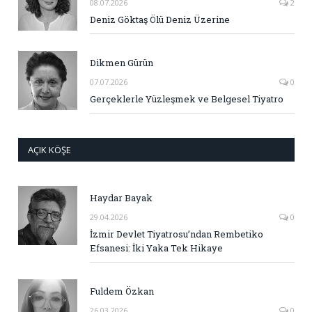
08.07.2026
2
Deniz Göktaş Ölü Deniz Üzerine
Dikmen Gürün
07.07.2026
0
Gerçeklerle Yüzleşmek ve Belgesel Tiyatro
AÇIK KÖŞE
Haydar Bayak
29.04.2026
0
İzmir Devlet Tiyatrosu’ndan Rembetiko
Efsanesi: İki Yaka Tek Hikaye
Fuldem Özkan
26.03.2026
0