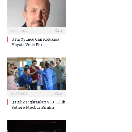
01.08.2026
0
Usta Oyuncu Can Kolukısa
Hayata Veda Etti
01.08.2026
0
İşsizlik Figüranları 950 TL’lik
Setlere Mecbur Bıraktı