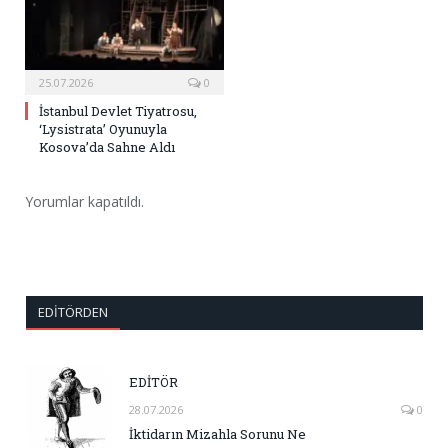
25.07.2026
0
İstanbul Devlet Tiyatrosu,
‘Lysistrata’ Oyunuyla
Kosova’da Sahne Aldı
Yorumlar kapatıldı.
EDITÖRDEN
EDİTÖR
28.07.2026
0
İktidarın Mizahla Sorunu Ne