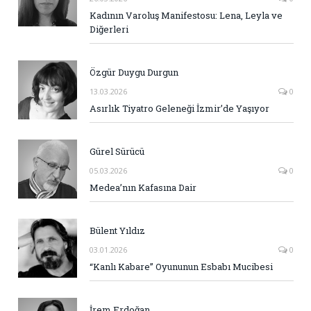
Kadının Varoluş Manifestosu: Lena, Leyla ve
Diğerleri
Özgür Duygu Durgun
13.03.2026
0
Asırlık Tiyatro Geleneği İzmir’de Yaşıyor
Gürel Sürücü
05.03.2026
0
Medea’nın Kafasına Dair
Bülent Yıldız
03.01.2026
0
“Kanlı Kabare” Oyununun Esbabı Mucibesi
İrem Erdoğan