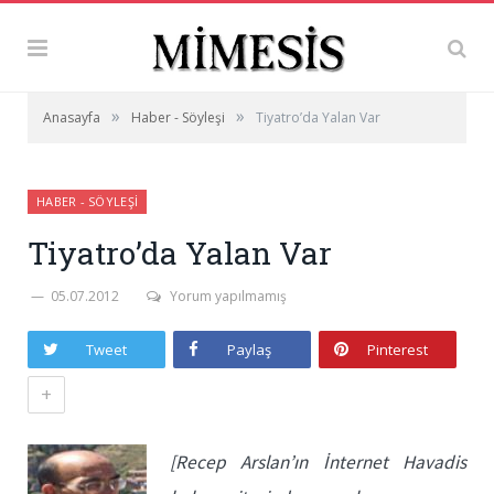
»
»
Anasayfa
Haber - Söyleşi
Tiyatro’da Yalan Var
HABER - SÖYLEŞI
Tiyatro’da Yalan Var
05.07.2012
Yorum yapılmamış
Tweet
Paylaş
Pinterest
+
[Recep Arslan’ın İnternet Havadis