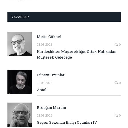
YAZARLAR
Metin Göksel
03.08.2026
0
Kardeşlikten Müşterekliğe: Ortak Hafızadan
Müşterek Geleceğe
Cüneyt Uzunlar
02.08.2026
0
Aptal
Erdoğan Mitrani
02.08.2026
0
Geçen Sezonun En İyi Oyunları IV