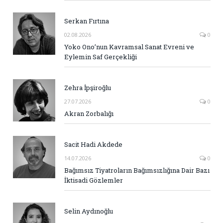
Serkan Fırtına
02.08.2026
0
Yoko Ono’nun Kavramsal Sanat Evreni ve
Eylemin Saf Gerçekliği
Zehra İpşiroğlu
27.07.2026
0
Akran Zorbalığı
Sacit Hadi Akdede
14.07.2026
0
Bağımsız Tiyatroların Bağımsızlığına Dair Bazı
İktisadi Gözlemler
Selin Aydınoğlu