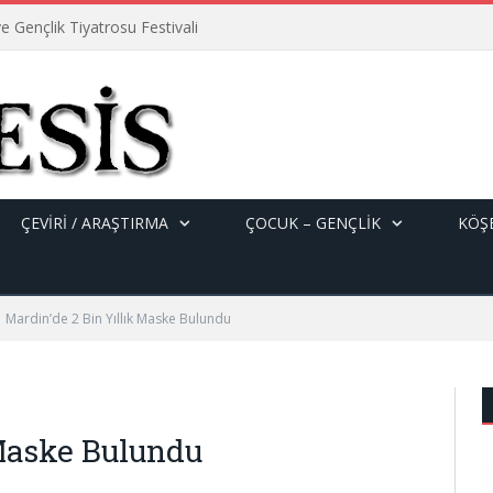
e Gençlik Tiyatrosu Festivali
ÇEVİRİ / ARAŞTIRMA
ÇOCUK – GENÇLIK
KÖŞE
Mardin’de 2 Bin Yıllık Maske Bulundu
 Maske Bulundu