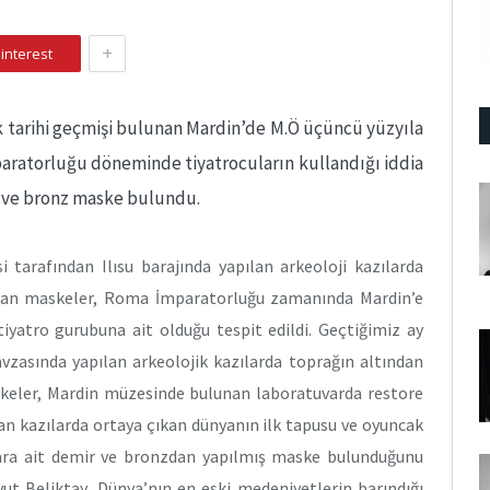
+
interest
ık tarihi geçmişi bulunan Mardin’de M.Ö üçüncü yüzyıla
aratorluğu döneminde tiyatrocuların kullandığı iddia
 ve bronz maske bulundu.
 tarafından Ilısu barajında yapılan arkeoloji kazılarda
ılan maskeler, Roma İmparatorluğu zamanında Mardin’e
tiyatro gurubuna ait olduğu tespit edildi. Geçtiğimiz ay
havzasında yapılan arkeolojik kazılarda toprağın altından
skeler, Mardin müzesinde bulunan laboratuvarda restore
lan kazılarda ortaya çıkan dünyanın ilk tapusu ve oyuncak
lara ait demir ve bronzdan yapılmış maske bulunduğunu
ut Beliktay, Dünya’nın en eski medeniyetlerin barındığı