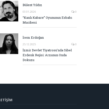
Bülent Yıldız
03.01.2026
0
“Kanlı Kabare” Oyununun Esbabı
Mucibesi
İrem Erdoğan
25.12.2025
0
İzmir Devlet Tiyatrosu’nda Sibel
Erdenk Rejisi: Arzunun Onda
Dokuzu
LETİŞİM