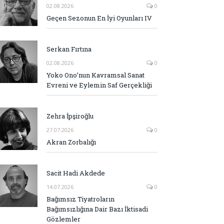
02.08.2026
0
Geçen Sezonun En İyi Oyunları IV
Serkan Fırtına
02.08.2026
0
Yoko Ono’nun Kavramsal Sanat
Evreni ve Eylemin Saf Gerçekliği
Zehra İpşiroğlu
27.07.2026
0
Akran Zorbalığı
Sacit Hadi Akdede
14.07.2026
0
Bağımsız Tiyatroların
Bağımsızlığına Dair Bazı İktisadi
Gözlemler