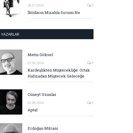
28.07.2026
0
İktidarın Mizahla Sorunu Ne
YAZARLAR
Metin Göksel
03.08.2026
0
Kardeşlikten Müşterekliğe: Ortak
Hafızadan Müşterek Geleceğe
Cüneyt Uzunlar
02.08.2026
0
Aptal
Erdoğan Mitrani