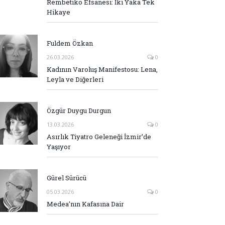
Rembetiko Efsanesi: İki Yaka Tek
Hikaye
Fuldem Özkan
26.03.2026
0
Kadının Varoluş Manifestosu: Lena,
Leyla ve Diğerleri
Özgür Duygu Durgun
13.03.2026
0
Asırlık Tiyatro Geleneği İzmir’de
Yaşıyor
Gürel Sürücü
05.03.2026
0
Medea’nın Kafasına Dair