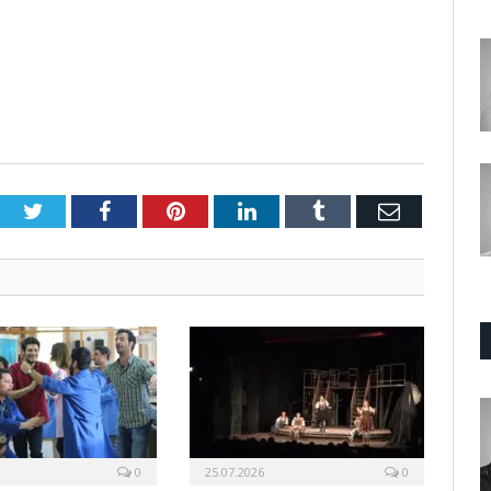
Twitter
Facebook
Pinterest
LinkedIn
Tumblr
E-
Posta
0
25.07.2026
0