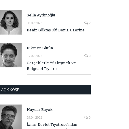
Selin Aydınoğlu
08.07.2026
2
Deniz Göktaş Ölü Deniz Üzerine
Dikmen Gürün
07.07.2026
0
Gerçeklerle Yüzleşmek ve
Belgesel Tiyatro
AÇIK KÖŞE
Haydar Bayak
29.04.2026
0
İzmir Devlet Tiyatrosu’ndan