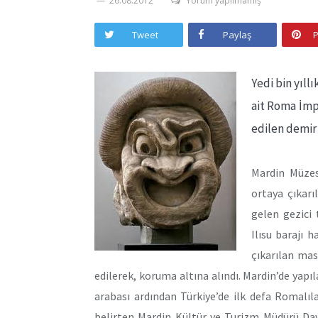
26.08.2012
Yorum yapılmamış
Tweet
Paylaş
P
Yedi bin yıll
ait Roma İmp
edilen demir
Mardin Müzesi
ortaya çıkar
gelen gezici 
Ilısu barajı 
çıkarılan ma
edilerek, koruma altına alındı. Mardin’de yapı
arabası ardından Türkiye’de ilk defa Romalı
belirten Mardin Kültür ve Turizm Müdürü Dav