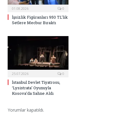
01.08.2026
0
İşsizlik Figüranları 950 TL’lik
Setlere Mecbur Bıraktı
25.07.2026
0
İstanbul Devlet Tiyatrosu,
‘Lysistrata’ Oyunuyla
Kosova’da Sahne Aldı
Yorumlar kapatıldı.