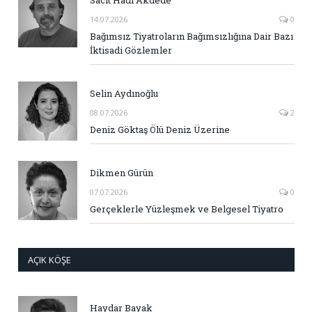
Sacit Hadi Akdede
14.07.2026
0
Bağımsız Tiyatroların Bağımsızlığına Dair Bazı
İktisadi Gözlemler
Selin Aydınoğlu
08.07.2026
2
Deniz Göktaş Ölü Deniz Üzerine
Dikmen Gürün
07.07.2026
0
Gerçeklerle Yüzleşmek ve Belgesel Tiyatro
AÇIK KÖŞE
Haydar Bayak