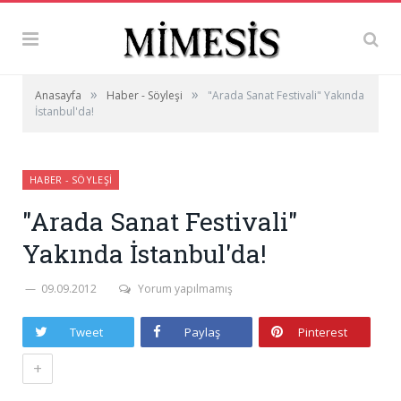
»
»
Anasayfa
Haber - Söyleşi
"Arada Sanat Festivali" Yakında
İstanbul'da!
HABER - SÖYLEŞI
"Arada Sanat Festivali"
Yakında İstanbul'da!
09.09.2012
Yorum yapılmamış
Tweet
Paylaş
Pinterest
+