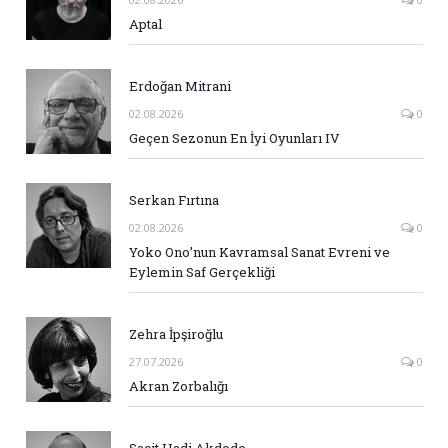
Aptal
Erdoğan Mitrani
02.08.2026
0
Geçen Sezonun En İyi Oyunları IV
Serkan Fırtına
02.08.2026
0
Yoko Ono’nun Kavramsal Sanat Evreni ve
Eylemin Saf Gerçekliği
Zehra İpşiroğlu
27.07.2026
0
Akran Zorbalığı