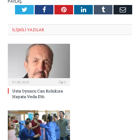
PAYLAŞ.
Twitter
Facebook
Pinterest
LinkedIn
Tumblr
E-
Posta
ILIŞKILI
YAZILAR
01.08.2026
0
Usta Oyuncu Can Kolukısa
Hayata Veda Etti