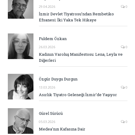
29.04.2026
0
İzmir Devlet Tiyatrosu’ndan Rembetiko
Efsanesi: İki Yaka Tek Hikaye
Fuldem Özkan
26.03.2026
0
Kadının Varoluş Manifestosu: Lena, Leyla ve
Diğerleri
Özgür Duygu Durgun
13.03.2026
0
Asırlık Tiyatro Geleneği İzmir’de Yaşıyor
Gürel Sürücü
05.03.2026
0
Medea’nın Kafasına Dair