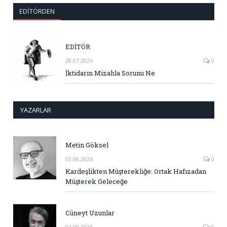
EDITÖRDEN
EDİTÖR
28.07.2026
0
İktidarın Mizahla Sorunu Ne
YAZARLAR
Metin Göksel
03.08.2026
0
Kardeşlikten Müşterekliğe: Ortak Hafızadan
Müşterek Geleceğe
Cüneyt Uzunlar
02.08.2026
0