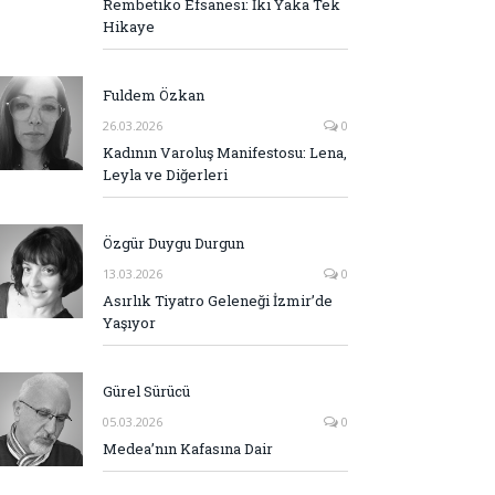
Rembetiko Efsanesi: İki Yaka Tek
Hikaye
Fuldem Özkan
26.03.2026
0
Kadının Varoluş Manifestosu: Lena,
Leyla ve Diğerleri
Özgür Duygu Durgun
13.03.2026
0
Asırlık Tiyatro Geleneği İzmir’de
Yaşıyor
Gürel Sürücü
05.03.2026
0
Medea’nın Kafasına Dair