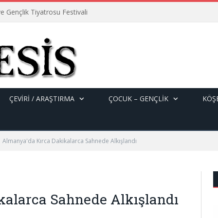
e Gençlik Tiyatrosu Festivali
ÇEVİRİ / ARAŞTIRMA
ÇOCUK – GENÇLIK
KÖŞE
Almanya'da Kırca Dakikalarca Sahnede Alkışlandı
kalarca Sahnede Alkışlandı