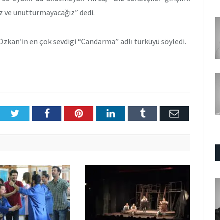
ız ve unutturmayacağız” dedi.
 Özkan’in en çok sevdigi “Candarma” adlı türküyü söyledi.
Twitter
Facebook
Pinterest
LinkedIn
Tumblr
E-
Posta