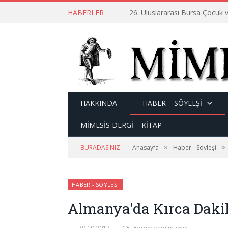
HABERLER
26. Uluslararası Bursa Çocuk v
HAKKINDA
HABER – SÖYLEŞI
MİMESİS DERGİ – KİTAP
»
»
BURADASINIZ:
Anasayfa
Haber - Söyleşi
HABER - SÖYLEŞI
Almanya'da Kırca Daki