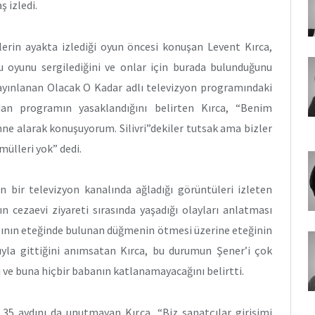
ş izledi.
cilerin ayakta izlediği oyun öncesi konuşan Levent Kırca,
 bu oyunu sergilediğini ve onlar için burada bulunduğunu
 yayınlanan Olacak O Kadar adlı televizyon programındaki
ından programın yasaklandığını belirten Kırca, “Benim
ne alarak konuşuyorum. Silivri”dekiler tutsak ama bizler
mülleri yok” dedi.
 bir televizyon kanalında ağladığı görüntüleri izleten
n cezaevi ziyareti sırasında yaşadığı olayları anlatması
ızının eteğinde bulunan düğmenin ötmesi üzerine eteğinin
rıyla gittiğini anımsatan Kırca, bu durumun Şener’i çok
 ve buna hiçbir babanın katlanamayacağını belirtti.
 35 aydını da unutmayan Kırca, “Biz sanatçılar girişimi