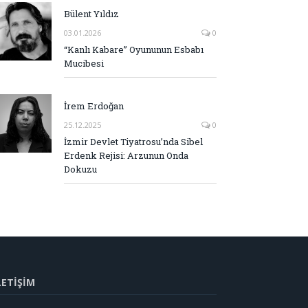
Bülent Yıldız
03.01.2026
0
“Kanlı Kabare” Oyununun Esbabı
Mucibesi
İrem Erdoğan
25.12.2025
0
İzmir Devlet Tiyatrosu’nda Sibel
Erdenk Rejisi: Arzunun Onda
Dokuzu
LETİŞİM