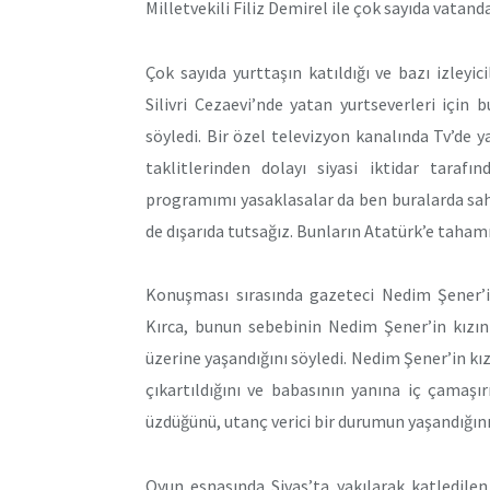
Milletvekili Filiz Demirel ile çok sayıda vatanda
Çok sayıda yurttaşın katıldığı ve bazı izleyi
Silivri Cezaevi’nde yatan yurtseverleri için
söyledi. Bir özel televizyon kanalında Tv’de
taklitlerinden dolayı siyasi iktidar taraf
programımı yasaklasalar da ben buralarda sah
de dışarıda tutsağız. Bunların Atatürk’e taham
Konuşması sırasında gazeteci Nedim Şener’in
Kırca, bunun sebebinin Nedim Şener’in kızını
üzerine yaşandığını söyledi. Nedim Şener’in k
çıkartıldığını ve babasının yanına iç çamaşı
üzdüğünü, utanç verici bir durumun yaşandığını
Oyun esnasında Sivas’ta yakılarak katledilen