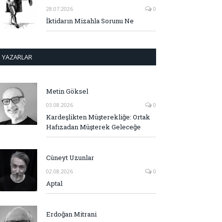
28.07.2026
0
İktidarın Mizahla Sorunu Ne
YAZARLAR
Metin Göksel
03.08.2026
0
Kardeşlikten Müşterekliğe: Ortak
Hafızadan Müşterek Geleceğe
Cüneyt Uzunlar
02.08.2026
0
Aptal
Erdoğan Mitrani