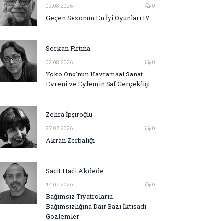
02.08.2026
0
Geçen Sezonun En İyi Oyunları IV
Serkan Fırtına
02.08.2026
0
Yoko Ono’nun Kavramsal Sanat
Evreni ve Eylemin Saf Gerçekliği
Zehra İpşiroğlu
27.07.2026
0
Akran Zorbalığı
Sacit Hadi Akdede
14.07.2026
0
Bağımsız Tiyatroların
Bağımsızlığına Dair Bazı İktisadi
Gözlemler