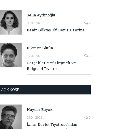
Selin Aydınoğlu
08.07.2026
2
Deniz Göktaş Ölü Deniz Üzerine
Dikmen Gürün
07.07.2026
0
Gerçeklerle Yüzleşmek ve
Belgesel Tiyatro
AÇIK KÖŞE
Haydar Bayak
29.04.2026
0
İzmir Devlet Tiyatrosu’ndan