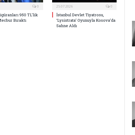
0
25.07.2026
0
Figüranları 950 TL’lik
İstanbul Devlet Tiyatrosu,
Mecbur Bıraktı
‘Lysistrata’ Oyunuyla Kosova’da
Sahne Aldı