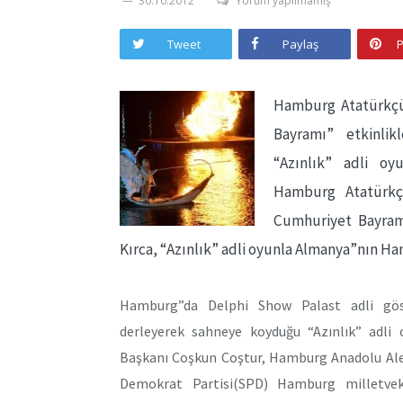
30.10.2012
Yorum yapılmamış
Tweet
Paylaş
P
Hamburg Atatürkçü
Bayramı” etkinlik
“Azınlık” adli o
Hamburg Atatürkç
Cumhuriyet Bayramı
Kırca, “Azınlık” adli oyunla Almanya”nın H
Hamburg”da Delphi Show Palast adli göst
derleyerek sahneye koyduğu “Azınlık” adli
Başkanı Coşkun Coştur, Hamburg Anadolu Alevi
Demokrat Partisi(SPD) Hamburg milletvekil