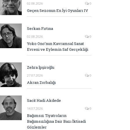
02.08.2026
0
Geçen Sezonun En İyi Oyunları IV
Serkan Fırtına
02.08.2026
0
Yoko Ono’nun Kavramsal Sanat
Evreni ve Eylemin Saf Gerçekliği
Zehra İpşiroğlu
27.07.2026
0
Akran Zorbalığı
Sacit Hadi Akdede
14.07.2026
0
Bağımsız Tiyatroların
Bağımsızlığına Dair Bazı İktisadi
Gözlemler