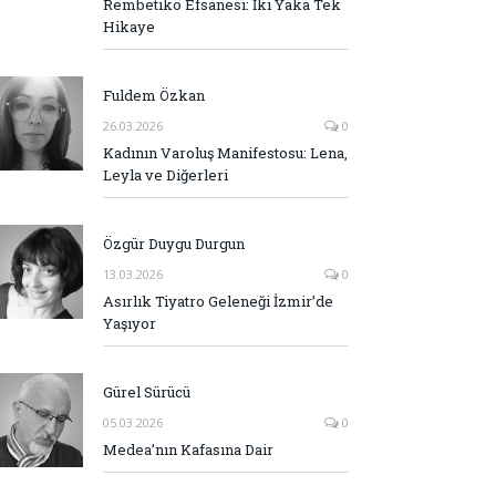
Rembetiko Efsanesi: İki Yaka Tek
Hikaye
Fuldem Özkan
26.03.2026
0
Kadının Varoluş Manifestosu: Lena,
Leyla ve Diğerleri
Özgür Duygu Durgun
13.03.2026
0
Asırlık Tiyatro Geleneği İzmir’de
Yaşıyor
Gürel Sürücü
05.03.2026
0
Medea’nın Kafasına Dair