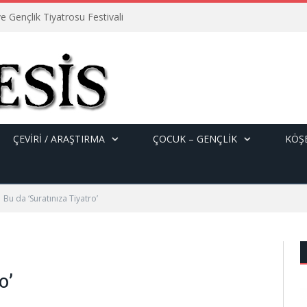
e Gençlik Tiyatrosu Festivali
ÇEVİRİ / ARAŞTIRMA
ÇOCUK – GENÇLIK
KÖŞE
Bu da ‘Suratınıza Tiyatro’
o’