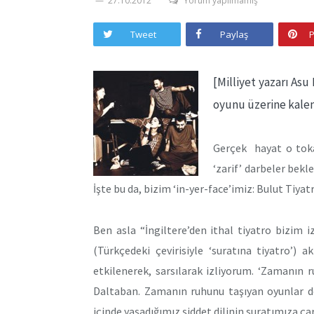
27.10.2012
Yorum yapılmamış
Tweet
Paylaş
P
[Milliyet yazarı As
oyunu üzerine kaleme
Gerçek hayat o toka
‘zarif’ darbeler bekl
İşte bu da, bizim ‘in-yer-face’imiz: Bulut Tiya
Ben asla “İngiltere’den ithal tiyatro bizim iz
(Türkçedeki çevirisiyle ‘suratına tiyatro’)
etkilenerek, sarsılarak izliyorum. ‘Zamanın 
Daltaban. Zamanın ruhunu taşıyan oyunlar de
içinde yaşadığımız şiddet dilinin suratımıza 