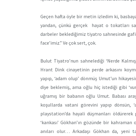
Geçen hafta öyle bir metin izledim ki, basba
yandan, çünkü gerçek hayat o tokatları sağ
darbeler beklediğimiz tiyatro sahnesinde gafi
face’imiz.” Ve çok sert, çok.
Bulut Tiyatro’nun sahnelediği ‘Nerde Kalmışt
Hrant Dink cinayetinin perde arkasını koy
yapıp, ‘adam olup’ dönmüş Umut’un hikayes
diye beklemiş, ama oğlu hiç istediği gibi ‘vu
uğramış bir babanın oğlu Umut. Babası aray
koşullarda vatani görevini yapıp dönsün,
playstation’da hayali düşmanları öldürerek 
‘kankası’ Gökhan’ın gözünde bir kahraman o.
anıları olur… Arkadaşı Gökhan da, yeni tan