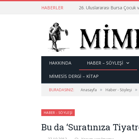
HABERLER
26. Uluslararası Bursa Çocuk v
HAKKINDA
HABER – SÖYLEŞI
MİMESİS DERGİ – KİTAP
»
»
BURADASINIZ:
Anasayfa
Haber - Söyleşi
HABER - SÖYLEŞI
Bu da ‘Suratınıza Tiyatr