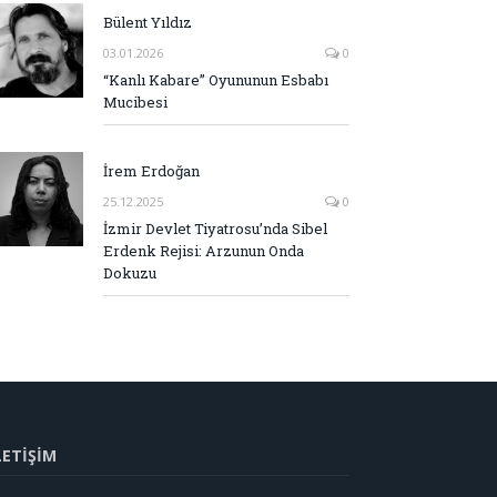
Bülent Yıldız
03.01.2026
0
“Kanlı Kabare” Oyununun Esbabı
Mucibesi
İrem Erdoğan
25.12.2025
0
İzmir Devlet Tiyatrosu’nda Sibel
Erdenk Rejisi: Arzunun Onda
Dokuzu
LETİŞİM