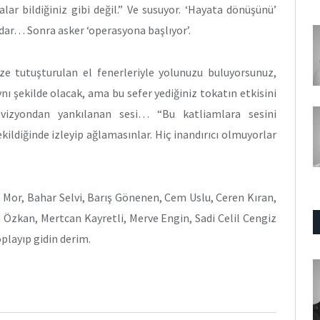
alar bildiğiniz gibi değil.” Ve susuyor. ‘Hayata dönüşünü’
ar… Sonra asker ‘operasyona başlıyor’.
nize tutuşturulan el fenerleriyle yolunuzu buluyorsunuz,
nı şekilde olacak, ama bu sefer yediğiniz tokatın etkisini
ovizyondan yankılanan sesi… “Bu katliamlara sesini
kildiğinde izleyip ağlamasınlar. Hiç inandırıcı olmuyorlar
 Mor, Bahar Selvi, Barış Gönenen, Cem Uslu, Ceren Kıran,
h Özkan, Mertcan Kayretli, Merve Engin, Sadi Celil Cengiz
playıp gidin derim.