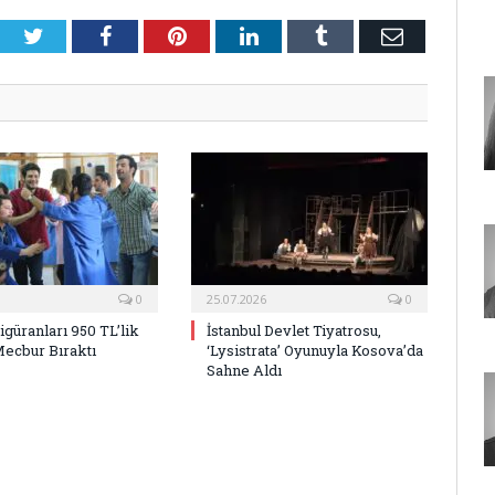
Twitter
Facebook
Pinterest
LinkedIn
Tumblr
E-
Posta
0
25.07.2026
0
Figüranları 950 TL’lik
İstanbul Devlet Tiyatrosu,
Mecbur Bıraktı
‘Lysistrata’ Oyunuyla Kosova’da
Sahne Aldı