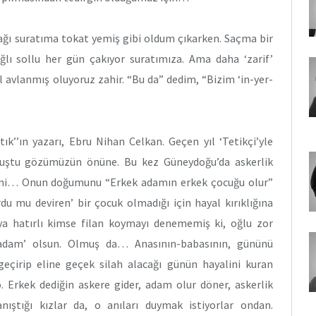
yağı suratıma tokat yemiş gibi oldum çıkarken. Saçma bir
lı sollu her gün çakıyor suratımıza. Ama daha ‘zarif’
l avlanmış oluyoruz zahir. “Bu da” dedim, “Bizim ‘in-yer-
ık’’ın yazarı, Ebru Nihan Celkan. Geçen yıl ‘Tetikçi’yle
muştu gözümüzün önüne. Bu kez Güneydoğu’da askerlik
ini… Onun doğumunu “Erkek adamın erkek çocuğu olur”
rdu mu deviren’ bir çocuk olmadığı için hayal kırıklığına
a hatırlı kimse filan koymayı denememiş ki, oğlu zor
 ‘adam’ olsun. Olmuş da… Anasının-babasının, gününü
geçirip eline geçek silah alacağı günün hayalini kuran
 Erkek dediğin askere gider, adam olur döner, askerlik
ıştığı kızlar da, o anıları duymak istiyorlar ondan.