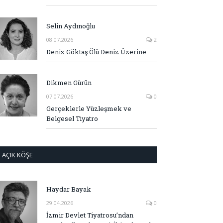
Selin Aydınoğlu
08.07.2026
2
Deniz Göktaş Ölü Deniz Üzerine
Dikmen Gürün
07.07.2026
0
Gerçeklerle Yüzleşmek ve
Belgesel Tiyatro
AÇIK KÖŞE
Haydar Bayak
29.04.2026
0
İzmir Devlet Tiyatrosu’ndan