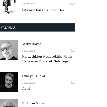
28.07.2026
0
İktidarın Mizahla Sorunu Ne
YAZARLAR
Metin Göksel
03.08.2026
0
Kardeşlikten Müşterekliğe: Ortak
Hafızadan Müşterek Geleceğe
Cüneyt Uzunlar
02.08.2026
0
Aptal
Erdoğan Mitrani