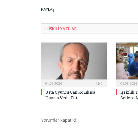
PAYLAŞ.
ILIŞKILI
YAZILAR
01.08.2026
0
01.08.2026
Usta Oyuncu Can Kolukısa
İşsizlik 
Hayata Veda Etti
Setlere 
Yorumlar kapatıldı.