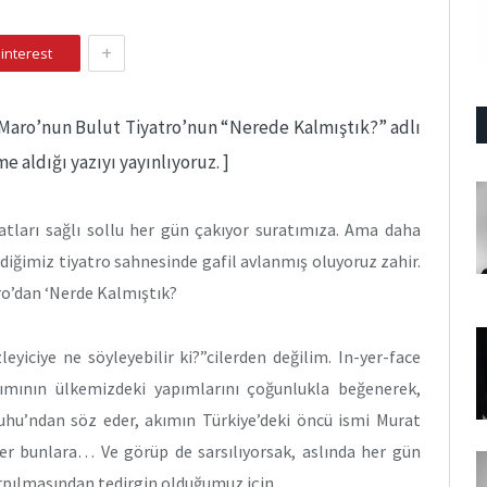
+
interest
u Maro’nun Bulut Tiyatro’nun “Nerede Kalmıştık?” adlı
 aldığı yazıyı yayınlıyoruz. ]
tları sağlı sollu her gün çakıyor suratımıza. Ama daha
ediğimiz tiyatro sahnesinde gafil avlanmış oluyoruz zahir.
tro’dan ‘Nerde Kalmıştık?
leyiciye ne söyleyebilir ki?”cilerden değilim. In-yer-face
 akımının ülkemizdeki yapımlarını çoğunlukla beğenerek,
ruhu’ndan söz eder, akımın Türkiye’deki öncü ismi Murat
r bunlara… Ve görüp de sarsılıyorsak, aslında her gün
çarpılmasından tedirgin olduğumuz için…