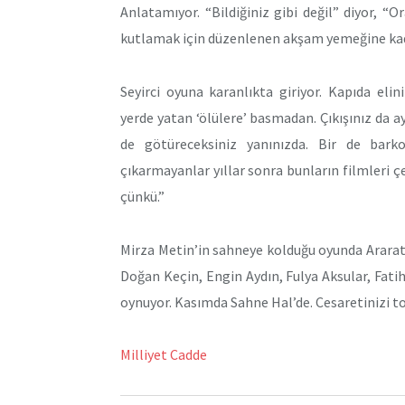
Anlatamıyor. “Bildiğiniz gibi değil” diyor, “Or
kutlamak için düzenlenen akşam yemeğine kad
Seyirci oyuna karanlıkta giriyor. Kapıda eli
yerde yatan ‘ölülere’ basmadan. Çıkışınız da ay
de götüreceksiniz yanınızda. Bir de bark
çıkarmayanlar yıllar sonra bunların filmleri çe
çünkü.”
Mirza Metin’in sahneye kolduğu oyunda Ararat
Doğan Keçin, Engin Aydın, Fulya Aksular, Fati
oynuyor. Kasımda Sahne Hal’de. Cesaretinizi to
Milliyet Cadde