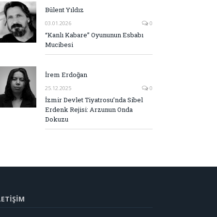
Bülent Yıldız
03.01.2026
0
“Kanlı Kabare” Oyununun Esbabı
Mucibesi
İrem Erdoğan
25.12.2025
0
İzmir Devlet Tiyatrosu’nda Sibel
Erdenk Rejisi: Arzunun Onda
Dokuzu
LETİŞİM