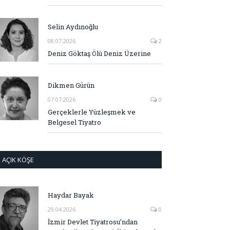
Selin Aydınoğlu
08.07.2026
2
Deniz Göktaş Ölü Deniz Üzerine
Dikmen Gürün
07.07.2026
0
Gerçeklerle Yüzleşmek ve
Belgesel Tiyatro
AÇIK KÖŞE
Haydar Bayak
29.04.2026
0
İzmir Devlet Tiyatrosu’ndan