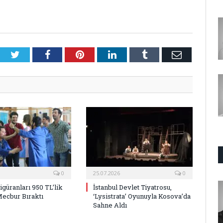
Twitter
Facebook
Pinterest
LinkedIn
Tumblr
E-
Posta
0
25.07.2026
0
Figüranları 950 TL’lik
İstanbul Devlet Tiyatrosu,
Mecbur Bıraktı
‘Lysistrata’ Oyunuyla Kosova’da
Sahne Aldı