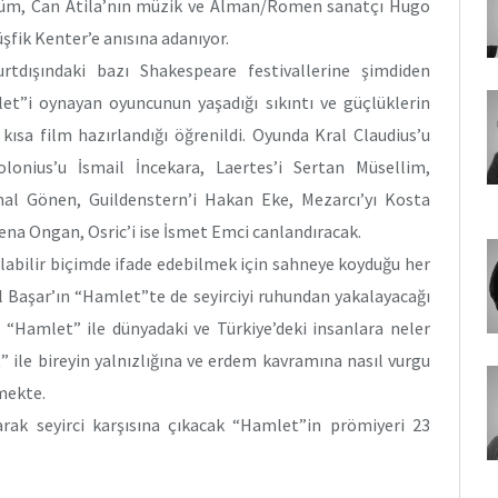
tüm, Can Atila’nın müzik ve Alman/Romen sanatçı Hugo
şfik Kenter’e anısına adanıyor.
tdışındaki bazı Shakespeare festivallerine şimdiden
mlet”i oynayan oyuncunun yaşadığı sıkıntı ve güçlüklerin
kısa film hazırlandığı öğrenildi. Oyunda Kral Claudius’u
lonius’u İsmail İncekara, Laertes’i Sertan Müsellim,
al Gönen, Guildenstern’i Hakan Eke, Mezarcı’yı Kosta
sena Ongan, Osric’i ise İsmet Emci canlandıracak.
labilir biçimde ifade edebilmek için sahneye koyduğu her
Başar’ın “Hamlet”te de seyirciyi ruhundan yakalayacağı
n “Hamlet” ile dünyadaki ve Türkiye’deki insanlara neler
t” ile bireyin yalnızlığına ve erdem kavramına nasıl vurgu
mekte.
rak seyirci karşısına çıkacak “Hamlet”in prömiyeri 23