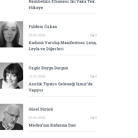
Rembetiko Efsanesi: İki Yaka Tek
Hikaye
Fuldem Özkan
26.03.2026
0
Kadının Varoluş Manifestosu: Lena,
Leyla ve Diğerleri
Özgür Duygu Durgun
13.03.2026
0
Asırlık Tiyatro Geleneği İzmir’de
Yaşıyor
Gürel Sürücü
05.03.2026
0
Medea’nın Kafasına Dair