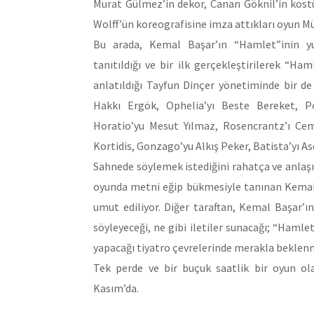
Murat Gülmez’in dekor, Canan Göknil’in kos
Wolff’ün koreografisine imza attıkları oyun Mü
Bu arada, Kemal Başar’ın “Hamlet”inin yur
tanıtıldığı ve bir ilk gerçekleştirilerek “Ha
anlatıldığı Tayfun Dinçer yönetiminde bir de 
Hakkı Ergök, Ophelia’yı Beste Bereket, Po
Horatio’yu Mesut Yılmaz, Rosencrantz’ı Cem
Kortidis, Gonzago’yu Alkış Peker, Batista’yı A
Sahnede söylemek istediğini rahatça ve anlaşı
oyunda metni eğip bükmesiyle tanınan Kemal 
umut ediliyor. Diğer taraftan, Kemal Başar’ı
söyleyeceği, ne gibi iletiler sunacağı; “Hamle
yapacağı tiyatro çevrelerinde merakla beklen
Tek perde ve bir buçuk saatlik bir oyun ola
Kasım’da.