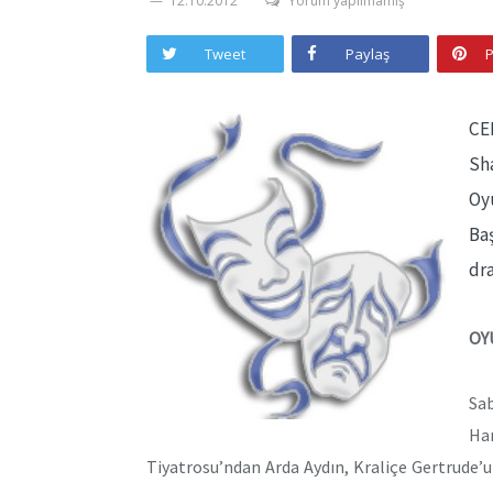
12.10.2012
Yorum yapılmamış
Tweet
Paylaş
P
CE
Sh
Oy
Ba
dr
OY
Sa
Ha
Tiyatrosu’ndan Arda Aydın, Kraliçe Gertrude’u