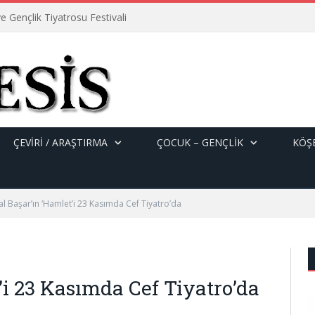
e Gençlik Tiyatrosu Festivali
ÇEVİRİ / ARAŞTIRMA
ÇOCUK – GENÇLIK
KÖŞE
l Başar’ın ‘Hamlet’i 23 Kasımda Cef Tiyatro’da
i 23 Kasımda Cef Tiyatro’da