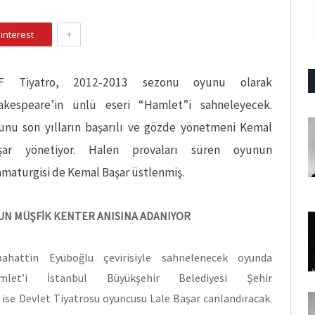
+
interest
F Tiyatro, 2012-2013 sezonu oyunu olarak
akespeare’in ünlü eseri “Hamlet”i sahneleyecek.
unu son yılların başarılı ve gözde yönetmeni Kemal
şar yönetiyor. Halen provaları süren oyunun
amaturgisi de Kemal Başar üstlenmiş.
UN MÜŞFİK KENTER ANISINA ADANIYOR
bahattin Eyüboğlu çevirisiyle sahnelenecek oyunda
mlet’i İstanbul Büyükşehir Belediyesi Şehir
 ise Devlet Tiyatrosu oyuncusu Lale Başar canlandıracak.