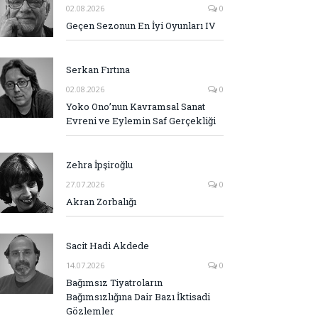
02.08.2026
0
Geçen Sezonun En İyi Oyunları IV
Serkan Fırtına
02.08.2026
0
Yoko Ono’nun Kavramsal Sanat
Evreni ve Eylemin Saf Gerçekliği
Zehra İpşiroğlu
27.07.2026
0
Akran Zorbalığı
Sacit Hadi Akdede
14.07.2026
0
Bağımsız Tiyatroların
Bağımsızlığına Dair Bazı İktisadi
Gözlemler