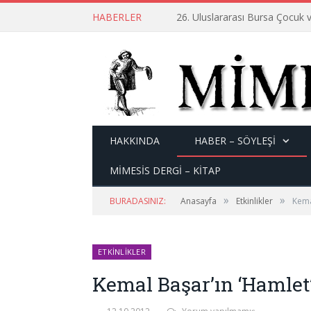
HABERLER
26. Uluslararası Bursa Çocuk v
HAKKINDA
HABER – SÖYLEŞI
MİMESİS DERGİ – KİTAP
»
»
BURADASINIZ:
Anasayfa
Etkinlikler
Kema
ETKINLIKLER
Kemal Başar’ın ‘Hamlet’