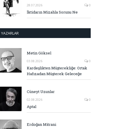
28.07.2026
0
İktidarın Mizahla Sorunu Ne
YAZARLAR
Metin Göksel
03.08.2026
0
Kardeşlikten Müşterekliğe: Ortak
Hafızadan Müşterek Geleceğe
Cüneyt Uzunlar
02.08.2026
0
Aptal
Erdoğan Mitrani