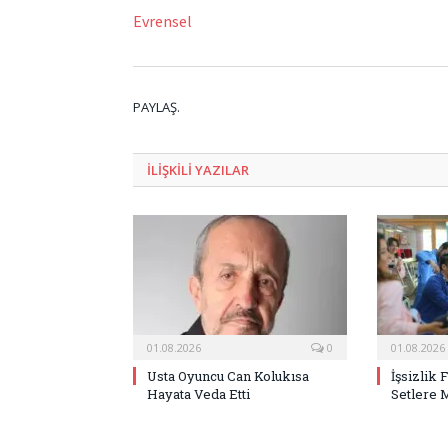
Evrensel
PAYLAŞ.
ILIŞKILI
YAZILAR
01.08.2026
0
01.08.2026
Usta Oyuncu Can Kolukısa
İşsizlik 
Hayata Veda Etti
Setlere 