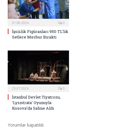
01.08.2026
0
İşsizlik Figüranları 950 TL’lik
Setlere Mecbur Bıraktı
25.07.2026
0
İstanbul Devlet Tiyatrosu,
‘Lysistrata’ Oyunuyla
Kosova’da Sahne Aldı
Yorumlar kapatıldı.