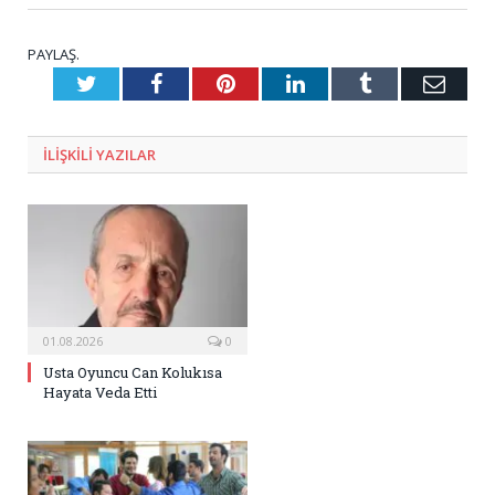
PAYLAŞ.
Twitter
Facebook
Pinterest
LinkedIn
Tumblr
E-
Posta
ILIŞKILI
YAZILAR
01.08.2026
0
Usta Oyuncu Can Kolukısa
Hayata Veda Etti