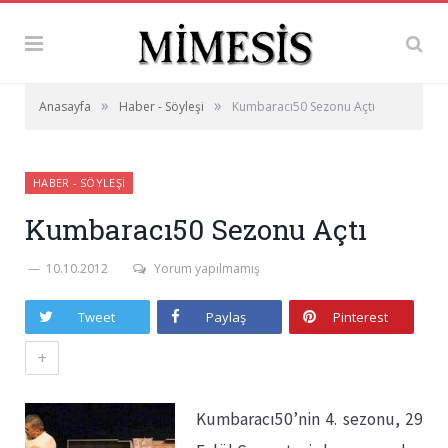
»
»
Anasayfa
Haber - Söyleşi
Kumbaracı50 Sezonu Açtı
HABER - SÖYLEŞI
Kumbaracı50 Sezonu Açtı
10.10.2012
Yorum yapılmamış
Tweet
Paylaş
Pinterest
+
Kumbaracı50’nin 4. sezonu, 29