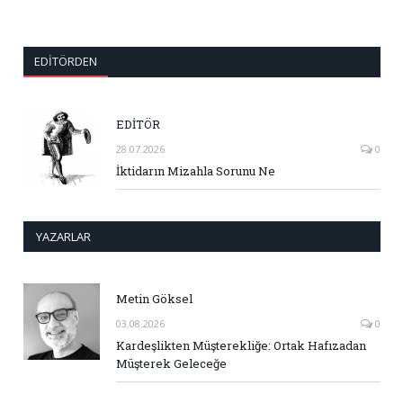
EDITÖRDEN
EDİTÖR
28.07.2026
0
İktidarın Mizahla Sorunu Ne
YAZARLAR
Metin Göksel
03.08.2026
0
Kardeşlikten Müşterekliğe: Ortak Hafızadan
Müşterek Geleceğe