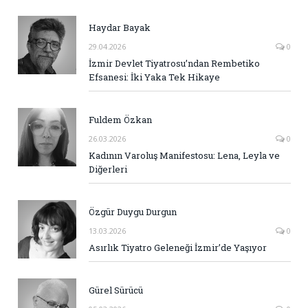
Haydar Bayak
29.04.2026
0
İzmir Devlet Tiyatrosu’ndan Rembetiko
Efsanesi: İki Yaka Tek Hikaye
Fuldem Özkan
26.03.2026
0
Kadının Varoluş Manifestosu: Lena, Leyla ve
Diğerleri
Özgür Duygu Durgun
13.03.2026
0
Asırlık Tiyatro Geleneği İzmir’de Yaşıyor
Gürel Sürücü