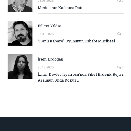
05.03.2026
0
Medea’nın Kafasına Dair
Bülent Yıldız
03.01.2026
0
“Kanlı Kabare” Oyununun Esbabı Mucibesi
İrem Erdoğan
25.12.2025
0
İzmir Devlet Tiyatrosu’nda Sibel Erdenk Rejisi:
Arzunun Onda Dokuzu