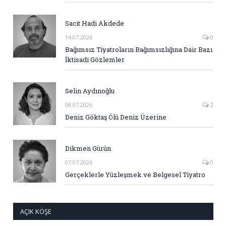
Sacit Hadi Akdede
14.07.2026
0
Bağımsız Tiyatroların Bağımsızlığına Dair Bazı
İktisadi Gözlemler
Selin Aydınoğlu
08.07.2026
2
Deniz Göktaş Ölü Deniz Üzerine
Dikmen Gürün
07.07.2026
0
Gerçeklerle Yüzleşmek ve Belgesel Tiyatro
AÇIK KÖŞE