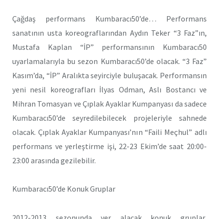
Çağdaş performans Kumbaracı50’de… Performans
sanatının usta koreograflarından Aydın Teker “3 Faz”ın,
Mustafa Kaplan “İP” performansının Kumbaracı50
uyarlamalarıyla bu sezon Kumbaracı50’de olacak. “3 Faz”
Kasım’da, “İP” Aralıkta seyirciyle buluşacak. Performansın
yeni nesil koreografları İlyas Odman, Aslı Bostancı ve
Mihran Tomasyan ve Çıplak Ayaklar Kumpanyası da sadece
Kumbaracı50’de seyredilebilecek projeleriyle sahnede
olacak. Çıplak Ayaklar Kumpanyası’nın “Faili Meçhul” adlı
performans ve yerleştirme işi, 22-23 Ekim’de saat 20:00-
23:00 arasında gezilebilir.
Kumbaracı50’de Konuk Gruplar
2012-2013 sezonunda yer alacak konuk gruplar,