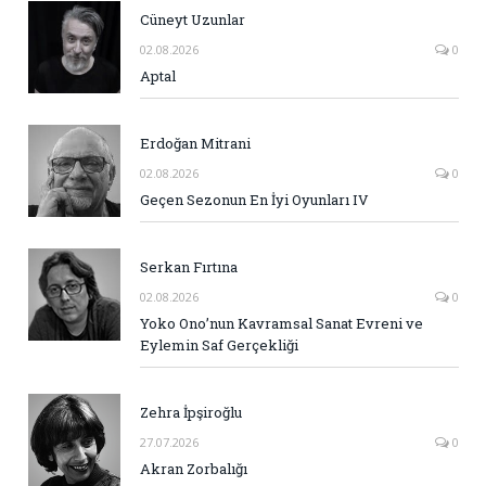
Cüneyt Uzunlar
02.08.2026
0
Aptal
Erdoğan Mitrani
02.08.2026
0
Geçen Sezonun En İyi Oyunları IV
Serkan Fırtına
02.08.2026
0
Yoko Ono’nun Kavramsal Sanat Evreni ve
Eylemin Saf Gerçekliği
Zehra İpşiroğlu
27.07.2026
0
Akran Zorbalığı