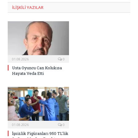
ILIŞKILI
YAZILAR
01.08.2026
0
Usta Oyuncu Can Kolukısa
Hayata Veda Etti
01.08.2026
0
İşsizlik Figüranları 950 TL’lik