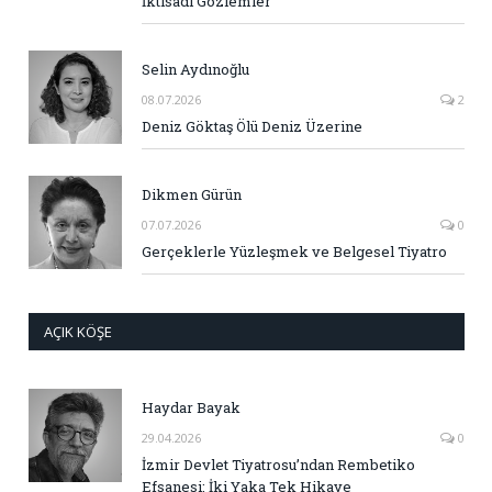
İktisadi Gözlemler
Selin Aydınoğlu
08.07.2026
2
Deniz Göktaş Ölü Deniz Üzerine
Dikmen Gürün
07.07.2026
0
Gerçeklerle Yüzleşmek ve Belgesel Tiyatro
AÇIK KÖŞE
Haydar Bayak
29.04.2026
0
İzmir Devlet Tiyatrosu’ndan Rembetiko
Efsanesi: İki Yaka Tek Hikaye