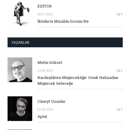
EDİTÖR
28.07.2026
0
İktidarın Mizahla Sorunu Ne
YAZARLAR
Metin Göksel
03.08.2026
0
Kardeşlikten Müşterekliğe: Ortak Hafızadan
Müşterek Geleceğe
Cüneyt Uzunlar
02.08.2026
0
Aptal