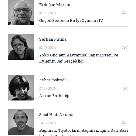
Erdoğan Mitrani
02.08.2026
0
Geçen Sezonun En İyi Oyunları IV
Serkan Fırtına
02.08.2026
0
Yoko Ono’nun Kavramsal Sanat Evreni ve
Eylemin Saf Gerçekliği
Zehra İpşiroğlu
27.07.2026
0
Akran Zorbalığı
Sacit Hadi Akdede
14.07.2026
0
Bağımsız Tiyatroların Bağımsızlığına Dair Bazı