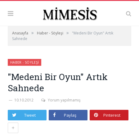
»
»
Anasayfa
Haber - Söyleşi
"Medeni Bir Oyun" Artık
Sahnede
HABER - SÖYLEŞI
"Medeni Bir Oyun" Artık
Sahnede
10.10.2012
Yorum yapılmamış
Tweet
Paylaş
Pinterest
+