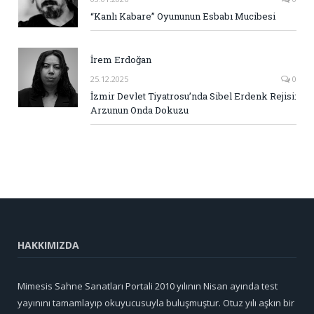
“Kanlı Kabare” Oyununun Esbabı Mucibesi
İrem Erdoğan
25.12.2025
0
İzmir Devlet Tiyatrosu’nda Sibel Erdenk Rejisi:
Arzunun Onda Dokuzu
HAKKIMIZDA
Mimesis Sahne Sanatları Portali 2010 yılının Nisan ayında test
yayınını tamamlayıp okuyucusuyla buluşmuştur. Otuz yılı aşkın bir