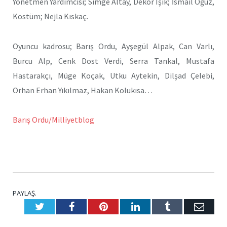
Yönetmen Yardımcısı; Simge Altay, Dekor Işık; İsmail Oğuz,
Kostüm; Nejla Kıskaç.
Oyuncu kadrosu; Barış Ordu, Ayşegül Alpak, Can Varlı,
Burcu Alp, Cenk Dost Verdi, Serra Tankal, Mustafa
Hastarakçı, Müge Koçak, Utku Aytekin, Dilşad Çelebi,
Orhan Erhan Yıkılmaz, Hakan Kolukısa…
Barış Ordu/Milliyetblog
PAYLAŞ.
Twitter
Facebook
Pinterest
LinkedIn
Tumblr
E-
Posta