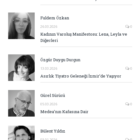
Fuldem Özkan
26.03.2026
0
Kadının Varoluş Manifestosu: Lena, Leyla ve
Diğerleri
Özgür Duygu Durgun
13.03.2026
0
Asırlık Tiyatro Geleneği İzmir’de Yaşıyor
Gürel Sürücü
05.03.2026
0
Medea’nın Kafasına Dair
Bülent Yıldız
03.01.2026
0