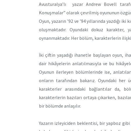
Avusturalya’lı yazar Andrew Bovell taraf
Konuşmalar” olarak çevrilmiş oyununun özgün a
Oyun, yazarın ’92 ve ’94 yıllarında yazdığı iki 
oluşmaktadır. Oyundaki dokuz karakter, y
oynanmaktadır. Her bölüm, karakterlerin ilişki
İki çiftin yaşadığı ihanetle başlayan oyun, ih
dair hikâyelerin anlatılmasıyla ve bu hikâye
Oyunun ilerleyen bölümlerinde ise, anlatılan
onların tarafından bakarız. Oyundaki her ü
karakterler arasındaki bağlantılar da, b
karakterlerin bazıları ortaya çıkarken, bazıl
bir bölümde anlaşılır.
Yazarın izleyiciden beklentisi, bir yapboz gibi 