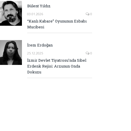
Bülent Yıldız
03.01.2026
0
“Kanlı Kabare” Oyununun Esbabı
Mucibesi
İrem Erdoğan
25.12.2025
0
İzmir Devlet Tiyatrosu’nda Sibel
Erdenk Rejisi: Arzunun Onda
Dokuzu