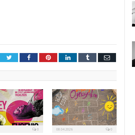
Twitter
Facebook
Pinterest
LinkedIn
Tumblr
E-
Posta
0
08.04.2026
0