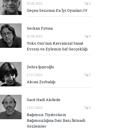
02.08.2026
0
Geçen Sezonun En İyi Oyunları IV
Serkan Fırtına
02.08.2026
0
Yoko Ono’nun Kavramsal Sanat
Evreni ve Eylemin Saf Gerçekliği
Zehra İpşiroğlu
27.07.2026
0
Akran Zorbalığı
Sacit Hadi Akdede
14.07.2026
0
Bağımsız Tiyatroların
Bağımsızlığına Dair Bazı İktisadi
Gözlemler