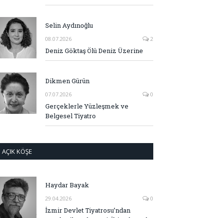
Selin Aydınoğlu
08.07.2026
2
Deniz Göktaş Ölü Deniz Üzerine
Dikmen Gürün
07.07.2026
0
Gerçeklerle Yüzleşmek ve
Belgesel Tiyatro
AÇIK KÖŞE
Haydar Bayak
29.04.2026
0
İzmir Devlet Tiyatrosu’ndan