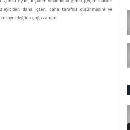
i. Çünkü oyun, ilişkiler hakkındaki genel geçer fikirleri
İzleyiciden daha içten, daha tarafsız düşünmesini ve
nan aynı değildir çoğu zaman.