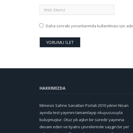
Daha sonraki yorumlarımda kullanılması için adım
HAKKIMIZDA
Mimesis Sahne Sanatları Portali 2010 yılının Nisan
ayında test yayınını tamamlayıp okuyucusuyla
buluşmuştur. Otuz yılı aşkın bir süredir yayınına
devam eden ve tiyatro çevrelerinde saygın bir yer