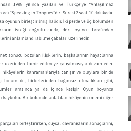
ından 1998 yılında yazılan ve Türkçe’ye “Anlaşılmaz
dı “Speaking in Tongues”dır. Süresi 2 saat 10 dakikadır.
kısa oyunun birleştirilmiş halidir. İki perde ve üç bölümden
azarın isteği doğrultusunda, dört oyuncu tarafından
lerini anlamlandırabilme çabaları üzerinedir.
anet sonucu bozulan ilişkilerin, başkalarının hayatlarına
ler üzerinden tamir edilmeye çalışılmasıyla devam eder.
 hikâyelerin kahramanlarıyla tanışır ve olaylara bir de
ç bölüm de, birbirlerinden bağımsız olmadıkları gibi,
ölümler arasında ya da içinde kesişir. Oyun boyunca
arı kaybolur. Bir bölümde anlatılan hikâyenin önemi diğer
parçaları birleştirirken, duysal davranışların sonuçlarını,