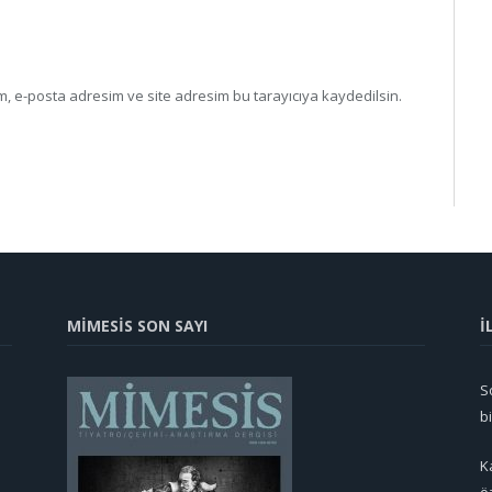
, e-posta adresim ve site adresim bu tarayıcıya kaydedilsin.
MİMESİS SON SAYI
İ
So
b
K
ö