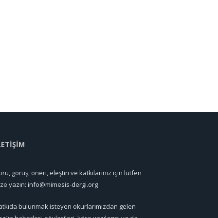
LETİŞİM
ru, görüş, öneri, eleştiri ve katkılarınız için lütfen
ize yazın:
info@mimesis-dergi.org
atkıda bulunmak isteyen okurlarımızdan gelen
zgün haberleri, söyleşileri, köşe yazılarını ya da