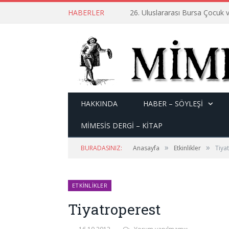
HABERLER
26. Uluslararası Bursa Çocuk v
HAKKINDA
HABER – SÖYLEŞI
MİMESİS DERGİ – KİTAP
»
»
BURADASINIZ:
Anasayfa
Etkinlikler
Tiya
ETKINLIKLER
Tiyatroperest