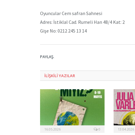
Oyuncular Cem safran Sahnesi
Adres: İstiklal Cad. Rumeli Han 48/4 Kat: 2
Gişe No: 0212 245 13 14
PAYLAŞ.
ILIŞKILI
YAZILAR
16.05.2026
0
13.04.2026