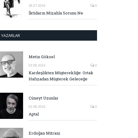
28.07.2026
0
İktidarın Mizahla Sorunu Ne
YAZARLAR
Metin Göksel
03.08.2026
0
Kardeşlikten Müşterekliğe: Ortak
Hafızadan Müşterek Geleceğe
Cüneyt Uzunlar
02.08.2026
0
Aptal
Erdoğan Mitrani