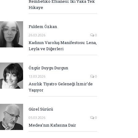
Rembetiko Efsanesi: İki Yaka Tek
Hikaye
Fuldem Özkan
26.03.2026
0
Kadının Varoluş Manifestosu: Lena,
Leyla ve Diğerleri
Özgür Duygu Durgun
13.03.2026
0
Asırlık Tiyatro Geleneği İzmir’de
Yaşıyor
Gürel Sürücü
05.03.2026
0
Medea’nın Kafasına Dair