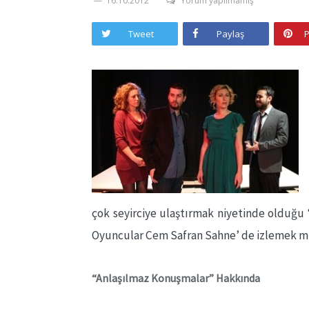
16.10.2012
Yorum yapılmamış
Tweet
Paylaş
P
çok seyirciye ulaştırmak niyetinde olduğ
Oyuncular Cem Safran Sahne’ de izlemek 
“Anlaşılmaz Konuşmalar” Hakkında