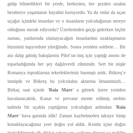
gidip bilmedikleri bir yerde, herkesten, her şeyden uzakta
beraberce yaşamanın hayalini kuruyordu. Ya da onlar da uçan
uçağın içindeki insanları ve o insanların yolculuğunun nereye
olduğunu merak ediyordu? Üzerlerinden geçip giderken hiçbir
zaman, yanlarında olamayacağım insanlardan uzaklaşmanın
hüznünü taşıyordum yüreğimde. Sonra yeniden sohbete… Bir
ara dalıp gitmiş bakışlarımı Pilot’un iniş için yaptığı anons ile
toparladığımda her şey dağılıverdi zihnimde. Sert bir inişle
Romanya topraklarına tekerleklerimiz basmıştı artık. Bükreş’e
inmiştik ve Bükreş bu yolculukta aktarma limanımızdı…
Birkaç saat içinde ‘
Baia Mare
’ a gitmek üzere yeniden
havalanacaktık. Kanat ve pervane monte edilmiş otobüs
tadında bir uçakla yaptığımız yolculuğun ardından ‘
Baia
Mare
’ hava garında idik! Zaman kaybetmeden taksiye binip
konaklayacağımız yere doğru yol aldık. Kentin içine doğru
ilerlediğimizde ilk dikkat çeken şey, yolların düzeni ve trafiğin