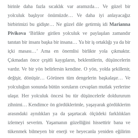
birinle daha fazla sıcaklık var aramızda… Ve güzel bir
yolculuk başlıyor önümüzde… Ve daha iyi anlayacağız
birbirimizi bu gidişte… Ne güzel dile getirmiş idi
Marianna
Pivikova
‘Birlikte girilen yolculuk ve paylaşılan zamandır
tanıtan bir insanı başka bir insana… Ya bir iş ortaklığı ya da bir
içki masası…’ Ama en önemlisi birlikte yola çıkmaktır.
Çıkmadan önce çeşitli kaygıların, beklentilerin, düşüncelerin
vardır. Ve bir yön belirlersin kendine. O yön, yolda şekillenir,
değişir, dönüşür… Görünen tüm dengelerin başkalaşır… Ve
yolculuğun sonunda bütün soruların cevapları mutlak yerlerine
ulaşır. Her yolculuk öncesi bu tür düşüncelerle doldururum
zihnimi… Kendimce ön gördüklerimle, yaşayarak gördüklerim
arasındaki aynılıkları ya da şaşırtacak ölçüdeki farklılıkları
izlemeyi severim. Yaşamanın güzelliğini hissettirir bana ve
tükenmek bilmeyen bir enerji ve heyecanla yeniden eğilirim