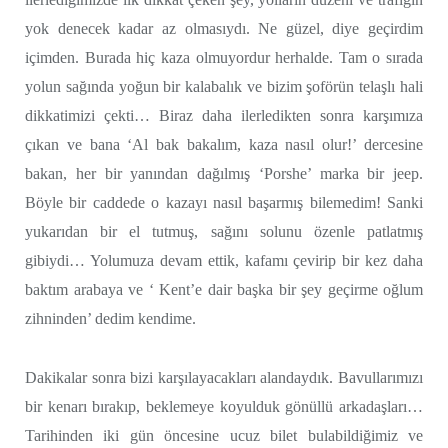
yok denecek kadar az olmasıydı. Ne güzel, diye geçirdim
içimden. Burada hiç kaza olmuyordur herhalde. Tam o sırada
yolun sağında yoğun bir kalabalık ve bizim şoförün telaşlı hali
dikkatimizi çekti… Biraz daha ilerledikten sonra karşımıza
çıkan ve bana ‘Al bak bakalım, kaza nasıl olur!’ dercesine
bakan, her bir yanından dağılmış ‘Porshe’ marka bir jeep.
Böyle bir caddede o kazayı nasıl başarmış bilemedim! Sanki
yukarıdan bir el tutmuş, sağını solunu özenle patlatmış
gibiydi… Yolumuza devam ettik, kafamı çevirip bir kez daha
baktım arabaya ve ‘ Kent’e dair başka bir şey geçirme oğlum
zihninden’ dedim kendime.
Dakikalar sonra bizi karşılayacakları alandaydık. Bavullarımızı
bir kenarı bırakıp, beklemeye koyulduk gönüllü arkadaşları…
Tarihinden iki gün öncesine ucuz bilet bulabildiğimiz ve