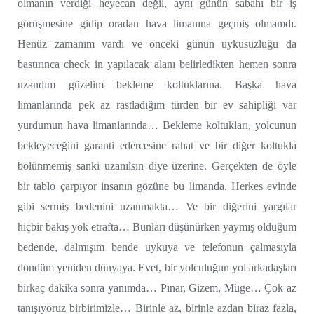
olmanın verdiği heyecan değil, aynı günün sabahı bir iş
görüşmesine gidip oradan hava limanına geçmiş olmamdı.
Henüz zamanım vardı ve önceki günün uykusuzluğu da
bastırınca check in yapılacak alanı belirledikten hemen sonra
uzandım güzelim bekleme koltuklarına. Başka hava
limanlarında pek az rastladığım türden bir ev sahipliği var
yurdumun hava limanlarında… Bekleme koltukları, yolcunun
bekleyeceğini garanti edercesine rahat ve bir diğer koltukla
bölünmemiş sanki uzanılsın diye üzerine. Gerçekten de öyle
bir tablo çarpıyor insanın gözüne bu limanda. Herkes evinde
gibi sermiş bedenini uzanmakta… Ve bir diğerini yargılar
hiçbir bakış yok etrafta… Bunları düşünürken yaymış olduğum
bedende, dalmışım bende uykuya ve telefonun çalmasıyla
döndüm yeniden dünyaya. Evet, bir yolculuğun yol arkadaşları
birkaç dakika sonra yanımda… Pınar, Gizem, Müge… Çok az
tanışıyoruz birbirimizle… Birinle az, birinle azdan biraz fazla,