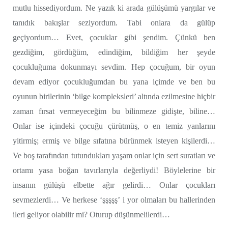
mutlu hissediyordum. Ne yazık ki arada gülüşümü yargılar ve
tanıdık bakışlar seziyordum. Tabi onlara da gülüp
geçiyordum… Evet, çocuklar gibi şendim. Çünkü ben
gezdiğim, gördüğüm, edindiğim, bildiğim her şeyde
çocukluğuma dokunmayı sevdim. Hep çocuğum, bir oyun
devam ediyor çocukluğumdan bu yana içimde ve ben bu
oyunun birilerinin ‘bilge kompleksleri’ altında ezilmesine hiçbir
zaman fırsat vermeyeceğim bu bilinmeze gidişte, biline…
Onlar ise içindeki çocuğu çürütmüş, o en temiz yanlarını
yitirmiş; ermiş ve bilge sıfatına bürünmek isteyen kişilerdi…
Ve boş tarafından tutundukları yaşam onlar için sert suratları ve
ortamı yasa boğan tavırlarıyla değerliydi! Böylelerine bir
insanın gülüşü elbette ağır gelirdi… Onlar çocukları
sevmezlerdi… Ve herkese ‘şşşşş’ i yor olmaları bu hallerinden
ileri geliyor olabilir mi? Oturup düşünmelilerdi…