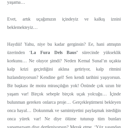
yaşama…
Evet, artık uçağımızın içindeyiz ve kalkış iznini
beklemekteyiz…
Haydiii! Yahu, niye bu kadar gerginsin? Ee, hani atmıştın
üzerinden ‘
La Fura Dels Baus’
sürecinde yükseklik
korkunu… Ne oluyor şimdi? Neden Kemal Sunal’ın uçakta
kalp krizi geçirdiğini aklına getiriyor, kalp ritmini
hızlandırıyorsun? Kendine gel! Sen kendi tarihini yaşıyorsun.
Bir başkası ile moira mirasçılığın yok! Önünde çok uzun bir
yaşam var! Birçok sebeple birçok uçak yolcuğu… İçinde
bulunman gereken onlarca proje… Gerçekleştirmeni bekleyen
onca hayal… Dokunmak ve samimiyetini paylaşmak istediğin
onca yürek var! Ne diye ölüme tutunup tüm bunları
yapamazsam diye dertleniyorsun? Merak etme, ‘Yüz yaşından