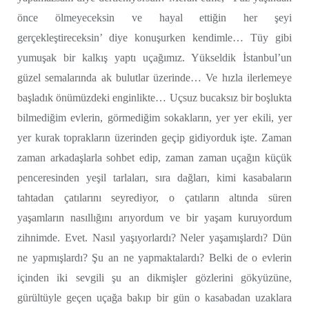
önce ölmeyeceksin ve hayal ettiğin her şeyi
gerçekleştireceksin’ diye konuşurken kendimle… Tüy gibi
yumuşak bir kalkış yaptı uçağımız. Yükseldik İstanbul’un
güzel semalarında ak bulutlar üzerinde… Ve hızla ilerlemeye
başladık önümüzdeki enginlikte… Uçsuz bucaksız bir boşlukta
bilmediğim evlerin, görmediğim sokakların, yer yer ekili, yer
yer kurak toprakların üzerinden geçip gidiyorduk işte. Zaman
zaman arkadaşlarla sohbet edip, zaman zaman uçağın küçük
penceresinden yeşil tarlaları, sıra dağları, kimi kasabaların
tahtadan çatılarını seyrediyor, o çatıların altında süren
yaşamların nasıllığını arıyordum ve bir yaşam kuruyordum
zihnimde. Evet. Nasıl yaşıyorlardı? Neler yaşamışlardı? Dün
ne yapmışlardı? Şu an ne yapmaktalardı? Belki de o evlerin
içinden iki sevgili şu an dikmişler gözlerini gökyüzüne,
gürültüyle geçen uçağa bakıp bir gün o kasabadan uzaklara