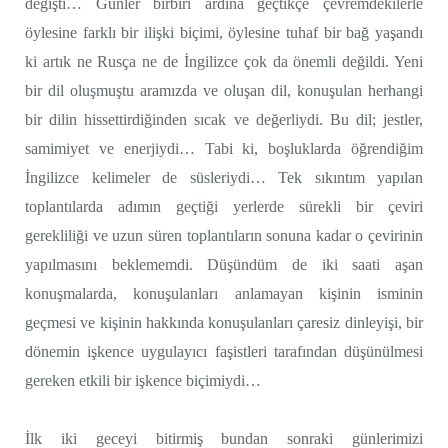
değişti… Günler birbiri ardına geçtikçe çevremdekilerle
öylesine farklı bir ilişki biçimi, öylesine tuhaf bir bağ yaşandı
ki artık ne Rusça ne de İngilizce çok da önemli değildi. Yeni
bir dil oluşmuştu aramızda ve oluşan dil, konuşulan herhangi
bir dilin hissettirdiğinden sıcak ve değerliydi. Bu dil; jestler,
samimiyet ve enerjiydi… Tabi ki, boşluklarda öğrendiğim
İngilizce kelimeler de süsleriydi… Tek sıkıntım yapılan
toplantılarda adımın geçtiği yerlerde sürekli bir çeviri
gerekliliği ve uzun süren toplantıların sonuna kadar o çevirinin
yapılmasını beklememdi. Düşündüm de iki saati aşan
konuşmalarda, konuşulanları anlamayan kişinin isminin
geçmesi ve kişinin hakkında konuşulanları çaresiz dinleyişi, bir
dönemin işkence uygulayıcı faşistleri tarafından düşünülmesi
gereken etkili bir işkence biçimiydi…
İlk iki geceyi bitirmiş bundan sonraki günlerimizi