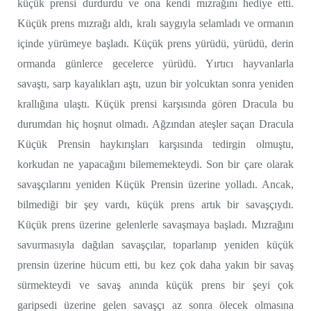
küçük prensi durdurdu ve ona kendi mızrağını hediye etti.
Küçük prens mızrağı aldı, kralı saygıyla selamladı ve ormanın
içinde yürümeye başladı. Küçük prens yürüdü, yürüdü, derin
ormanda günlerce gecelerce yürüdü. Yırtıcı hayvanlarla
savaştı, sarp kayalıkları aştı, uzun bir yolcuktan sonra yeniden
krallığına ulaştı. Küçük prensi karşısında gören Dracula bu
durumdan hiç hoşnut olmadı. Ağzından ateşler saçan Dracula
Küçük Prensin haykırışları karşısında tedirgin olmuştu,
korkudan ne yapacağını bilememekteydi. Son bir çare olarak
savaşçılarını yeniden Küçük Prensin üzerine yolladı. Ancak,
bilmediği bir şey vardı, küçük prens artık bir savaşçıydı.
Küçük prens üzerine gelenlerle savaşmaya başladı. Mızrağını
savurmasıyla dağılan savaşçılar, toparlanıp yeniden küçük
prensin üzerine hücum etti, bu kez çok daha yakın bir savaş
sürmekteydi ve savaş anında küçük prens bir şeyi çok
garipsedi üzerine gelen savaşçı az sonra ölecek olmasına