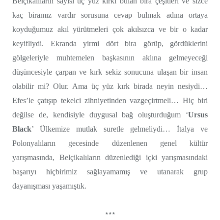
Belçikalıların sayısı üç yüz kırkı bulan bira çeşitleri ve sizce
kaç biramız vardır sorusuna cevap bulmak adına ortaya
koyduğumuz akıl yürütmeleri çok akılsızca ve bir o kadar
keyifliydi. Ekranda yirmi dört bira görüp, gördüklerini
gölgeleriyle muhtemelen başkasının aklına gelmeyeceği
düşüncesiyle çarpan ve kırk sekiz sonucuna ulaşan bir insan
olabilir mi? Olur. Ama üç yüz kırk birada neyin nesiydi…
Efes’le çatışıp tekelci zihniyetinden vazgeçirtmeli… Hiç biri
değilse de, kendisiyle duygusal bağ oluşturduğum ‘
Ursus
Black
’ Ülkemize mutlak suretle gelmeliydi… İtalya ve
Polonyalıların gecesinde düzenlenen genel kültür
yarışmasında, Belçikalıların düzenlediği içki yarışmasındaki
başarıyı hiçbirimiz sağlayamamış ve utanarak grup
dayanışması yaşamıştık.
***