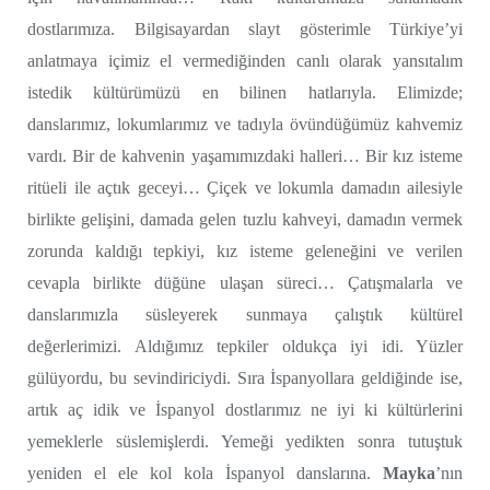
dostlarımıza. Bilgisayardan slayt gösterimle Türkiye’yi
anlatmaya içimiz el vermediğinden canlı olarak yansıtalım
istedik kültürümüzü en bilinen hatlarıyla. Elimizde;
danslarımız, lokumlarımız ve tadıyla övündüğümüz kahvemiz
vardı. Bir de kahvenin yaşamımızdaki halleri… Bir kız isteme
ritüeli ile açtık geceyi… Çiçek ve lokumla damadın ailesiyle
birlikte gelişini, damada gelen tuzlu kahveyi, damadın vermek
zorunda kaldığı tepkiyi, kız isteme geleneğini ve verilen
cevapla birlikte düğüne ulaşan süreci… Çatışmalarla ve
danslarımızla süsleyerek sunmaya çalıştık kültürel
değerlerimizi. Aldığımız tepkiler oldukça iyi idi. Yüzler
gülüyordu, bu sevindiriciydi. Sıra İspanyollara geldiğinde ise,
artık aç idik ve İspanyol dostlarımız ne iyi ki kültürlerini
yemeklerle süslemişlerdi. Yemeği yedikten sonra tutuştuk
yeniden el ele kol kola İspanyol danslarına.
Mayka
’nın