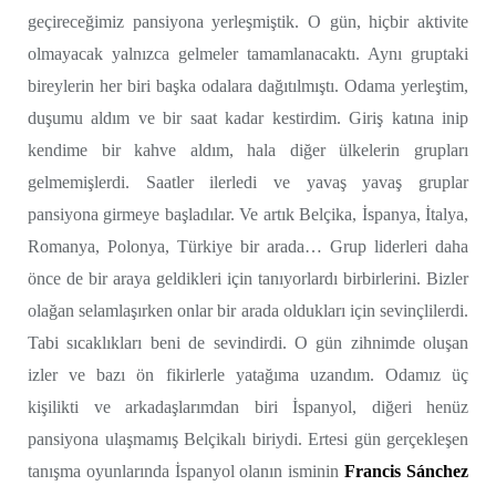
geçireceğimiz pansiyona yerleşmiştik. O gün, hiçbir aktivite
olmayacak yalnızca gelmeler tamamlanacaktı. Aynı gruptaki
bireylerin her biri başka odalara dağıtılmıştı. Odama yerleştim,
duşumu aldım ve bir saat kadar kestirdim. Giriş katına inip
kendime bir kahve aldım, hala diğer ülkelerin grupları
gelmemişlerdi. Saatler ilerledi ve yavaş yavaş gruplar
pansiyona girmeye başladılar. Ve artık Belçika, İspanya, İtalya,
Romanya, Polonya, Türkiye bir arada… Grup liderleri daha
önce de bir araya geldikleri için tanıyorlardı birbirlerini. Bizler
olağan selamlaşırken onlar bir arada oldukları için sevinçlilerdi.
Tabi sıcaklıkları beni de sevindirdi. O gün zihnimde oluşan
izler ve bazı ön fikirlerle yatağıma uzandım. Odamız üç
kişilikti ve arkadaşlarımdan biri İspanyol, diğeri henüz
pansiyona ulaşmamış Belçikalı biriydi. Ertesi gün gerçekleşen
tanışma oyunlarında İspanyol olanın isminin
Francis Sánchez