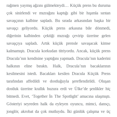
rağmen yaymış ağzını gülmekteydi… Küçük prens bu duruma
çok sinirlendi ve mızrağını kaptığı gibi bir hışımla sırıtan
savaşçının kalbine sapladı. Bu sırada arkasından başka bir
savaşçı geliyordu. Küçük prens arkasına bile dönmedi,
diğerinin kalbinden çektiği mızrağı çevirip üzerine gelen
savaşçıya sapladı. Artık küçük prensle savaşacak kimse
kalmamıştı. Dracula korkudan titriyordu. Ancak, küçük prens
Dracula’nın kendisine yaptığını yapmadı. Dracula’nın kaderini
halkının eline bıraktı. Halk, Dracula’nın bacaklarının
kesilmesini istedi. Bacakları kesilen Dracula Küçük Prens
tarafından affedildi ve dostluğuyla şereflendirildi. Oluşan
dostluk üzerine krallık huzura erdi ve Ülke’de şenlikler hiç
bitmedi. Evet, ‘Together İn The Spotlight’ amacına ulaşmıştı.
Gösteriyi seyreden halk da eyleyen oyuncu, mimci, dansçı,
jonglör, akrobat da çok mutluydu. İki günlük çalışma ve üç