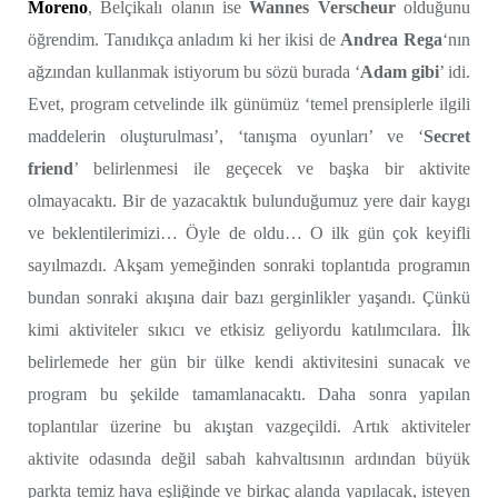
Moreno
, Belçikalı olanın ise
Wannes Verscheur
olduğunu
öğrendim. Tanıdıkça anladım ki her ikisi de
Andrea Rega
‘nın
ağzından kullanmak istiyorum bu sözü burada ‘
Adam gibi
’ idi.
Evet, program cetvelinde ilk günümüz ‘temel prensiplerle ilgili
maddelerin oluşturulması’, ‘tanışma oyunları’ ve ‘
Secret
friend
’ belirlenmesi ile geçecek ve başka bir aktivite
olmayacaktı. Bir de yazacaktık bulunduğumuz yere dair kaygı
ve beklentilerimizi… Öyle de oldu… O ilk gün çok keyifli
sayılmazdı. Akşam yemeğinden sonraki toplantıda programın
bundan sonraki akışına dair bazı gerginlikler yaşandı. Çünkü
kimi aktiviteler sıkıcı ve etkisiz geliyordu katılımcılara. İlk
belirlemede her gün bir ülke kendi aktivitesini sunacak ve
program bu şekilde tamamlanacaktı. Daha sonra yapılan
toplantılar üzerine bu akıştan vazgeçildi. Artık aktiviteler
aktivite odasında değil sabah kahvaltısının ardından büyük
parkta temiz hava eşliğinde ve birkaç alanda yapılacak, isteyen