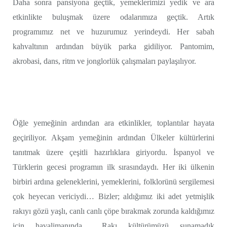
Daha sonra pansiyona geçtik, yemeklerimizi yedik ve ara
etkinlikte buluşmak üzere odalarımıza geçtik. Artık
programımız net ve huzurumuz yerindeydi. Her sabah
kahvaltının ardından büyük parka gidiliyor. Pantomim,
akrobasi, dans, ritm ve jonglorlük çalışmaları paylaşılıyor.
Öğle yemeğinin ardından ara etkinlikler, toplantılar hayata
geçiriliyor. Akşam yemeğinin ardından Ülkeler kültürlerini
tanıtmak üzere çeşitli hazırlıklara giriyordu. İspanyol ve
Türklerin gecesi programın ilk sırasındaydı. Her iki ülkenin
birbiri ardına geleneklerini, yemeklerini, folklorünü sergilemesi
çok heyecan vericiydi… Bizler; aldığımız iki adet yetmişlik
rakıyı gözü yaşlı, canlı canlı çöpe bırakmak zorunda kaldığımız
için havalimanında… Rakı kültürümüzü sunamadık