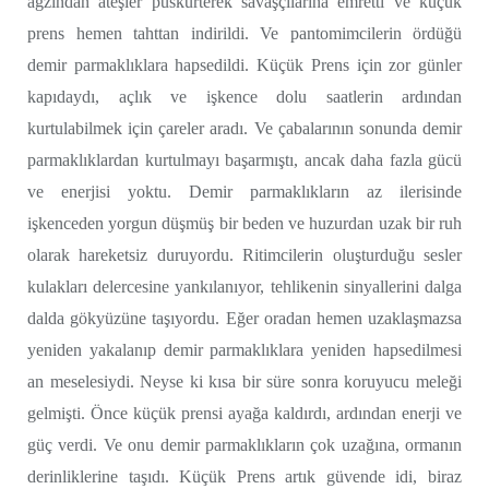
ağzından ateşler püskürterek savaşçılarına emretti ve küçük
prens hemen tahttan indirildi. Ve pantomimcilerin ördüğü
demir parmaklıklara hapsedildi. Küçük Prens için zor günler
kapıdaydı, açlık ve işkence dolu saatlerin ardından
kurtulabilmek için çareler aradı. Ve çabalarının sonunda demir
parmaklıklardan kurtulmayı başarmıştı, ancak daha fazla gücü
ve enerjisi yoktu. Demir parmaklıkların az ilerisinde
işkenceden yorgun düşmüş bir beden ve huzurdan uzak bir ruh
olarak hareketsiz duruyordu. Ritimcilerin oluşturduğu sesler
kulakları delercesine yankılanıyor, tehlikenin sinyallerini dalga
dalda gökyüzüne taşıyordu. Eğer oradan hemen uzaklaşmazsa
yeniden yakalanıp demir parmaklıklara yeniden hapsedilmesi
an meselesiydi. Neyse ki kısa bir süre sonra koruyucu meleği
gelmişti. Önce küçük prensi ayağa kaldırdı, ardından enerji ve
güç verdi. Ve onu demir parmaklıkların çok uzağına, ormanın
derinliklerine taşıdı. Küçük Prens artık güvende idi, biraz