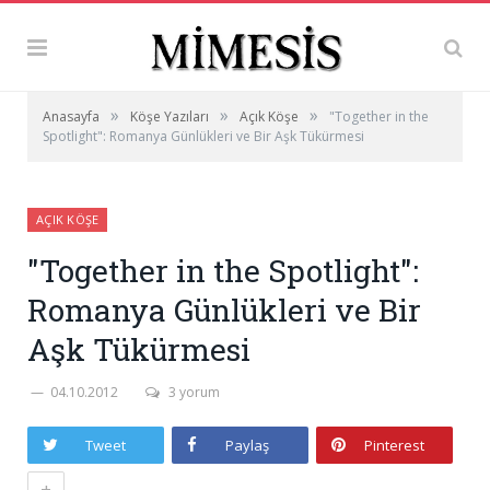
»
»
»
Anasayfa
Köşe Yazıları
Açık Köşe
"Together in the
Spotlight": Romanya Günlükleri ve Bir Aşk Tükürmesi
AÇIK KÖŞE
"Together in the Spotlight":
Romanya Günlükleri ve Bir
Aşk Tükürmesi
04.10.2012
3 yorum
Tweet
Paylaş
Pinterest
+