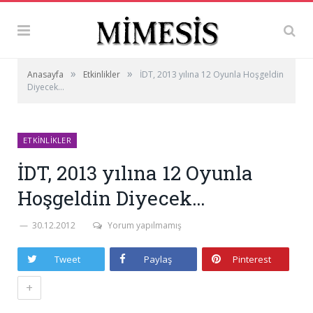
»
»
Anasayfa
Etkinlikler
İDT, 2013 yılına 12 Oyunla Hoşgeldin
Diyecek…
ETKINLIKLER
İDT, 2013 yılına 12 Oyunla
Hoşgeldin Diyecek…
30.12.2012
Yorum yapılmamış
Tweet
Paylaş
Pinterest
+