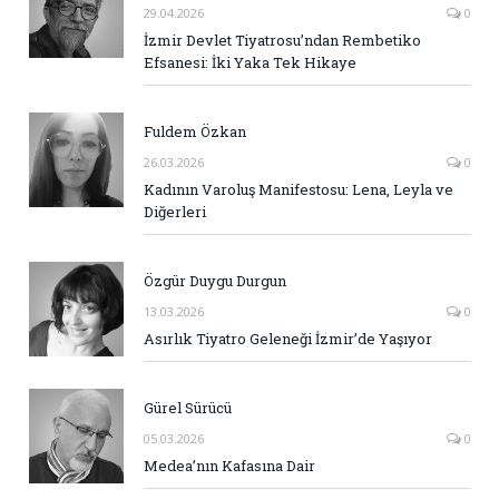
29.04.2026
0
İzmir Devlet Tiyatrosu’ndan Rembetiko
Efsanesi: İki Yaka Tek Hikaye
Fuldem Özkan
26.03.2026
0
Kadının Varoluş Manifestosu: Lena, Leyla ve
Diğerleri
Özgür Duygu Durgun
13.03.2026
0
Asırlık Tiyatro Geleneği İzmir’de Yaşıyor
Gürel Sürücü
05.03.2026
0
Medea’nın Kafasına Dair