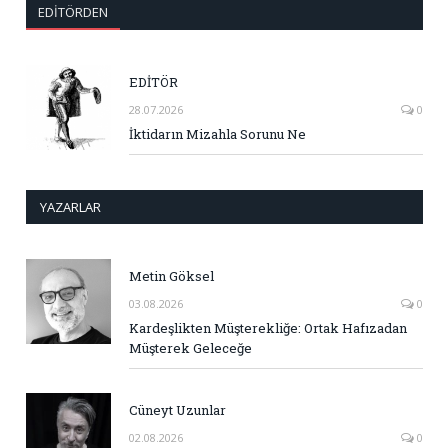
EDITÖRDEN
EDİTÖR
28.07.2026
0
İktidarın Mizahla Sorunu Ne
YAZARLAR
Metin Göksel
03.08.2026
0
Kardeşlikten Müşterekliğe: Ortak Hafızadan
Müşterek Geleceğe
Cüneyt Uzunlar
02.08.2026
0