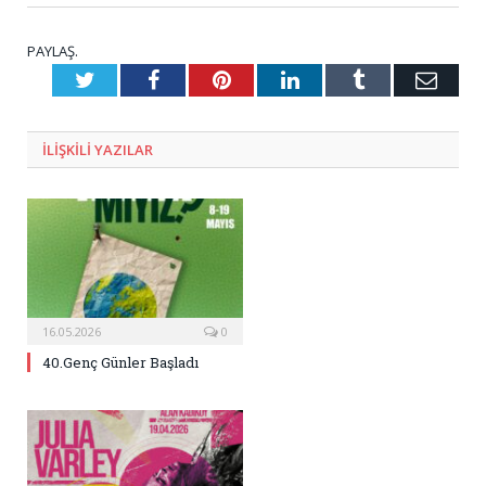
PAYLAŞ.
Twitter
Facebook
Pinterest
LinkedIn
Tumblr
E-
Posta
ILIŞKILI
YAZILAR
16.05.2026
0
40.Genç Günler Başladı