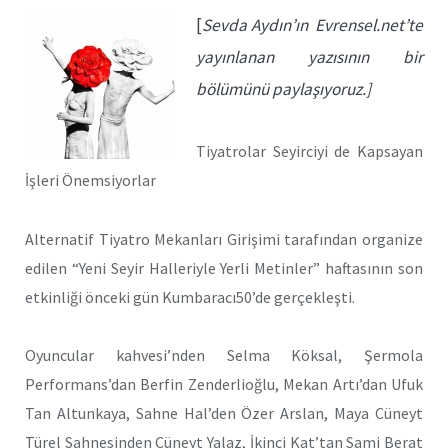
[
Sevda Aydın’ın Evrensel.net’te
yayınlanan yazısının bir
bölümünü paylaşıyoruz.]
Tiyatrolar Seyirciyi de Kapsayan
İşleri Önemsiyorlar
Alternatif Tiyatro Mekanları Girişimi tarafından organize
edilen “Yeni Seyir Halleriyle Yerli Metinler” haftasının son
etkinliği önceki gün Kumbaracı50’de gerçekleşti.
Oyuncular kahvesi’nden Selma Köksal, Şermola
Performans’dan Berfin Zenderlioğlu, Mekan Artı’dan Ufuk
Tan Altunkaya, Sahne Hal’den Özer Arslan, Maya Cüneyt
Türel Sahnesinden Cüneyt Yalaz, İkinci Kat’tan Sami Berat