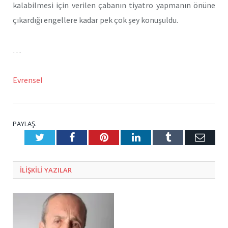
kalabilmesi için verilen çabanın tiyatro yapmanın önüne
çıkardığı engellere kadar pek çok şey konuşuldu.
…
Evrensel
PAYLAŞ.
Twitter
Facebook
Pinterest
LinkedIn
Tumblr
E-
Posta
ILIŞKILI
YAZILAR