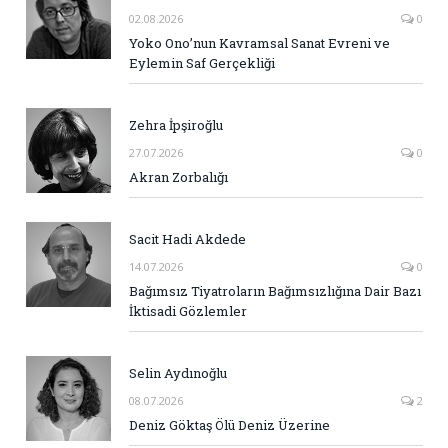
02.08.2026
0
Yoko Ono’nun Kavramsal Sanat Evreni ve
Eylemin Saf Gerçekliği
Zehra İpşiroğlu
27.07.2026
0
Akran Zorbalığı
Sacit Hadi Akdede
14.07.2026
0
Bağımsız Tiyatroların Bağımsızlığına Dair Bazı
İktisadi Gözlemler
Selin Aydınoğlu
08.07.2026
2
Deniz Göktaş Ölü Deniz Üzerine