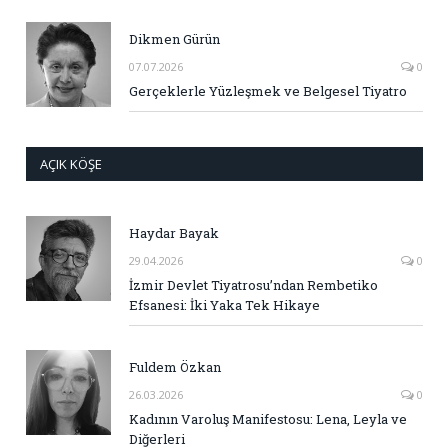
Dikmen Gürün
07.07.2026
0
Gerçeklerle Yüzleşmek ve Belgesel Tiyatro
AÇIK KÖŞE
Haydar Bayak
29.04.2026
0
İzmir Devlet Tiyatrosu’ndan Rembetiko
Efsanesi: İki Yaka Tek Hikaye
Fuldem Özkan
26.03.2026
0
Kadının Varoluş Manifestosu: Lena, Leyla ve
Diğerleri