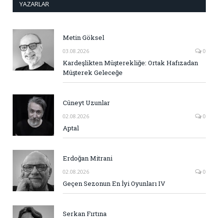
YAZARLAR
Metin Göksel
03.08.2026
0
Kardeşlikten Müşterekliğe: Ortak Hafızadan
Müşterek Geleceğe
Cüneyt Uzunlar
02.08.2026
0
Aptal
Erdoğan Mitrani
02.08.2026
0
Geçen Sezonun En İyi Oyunları IV
Serkan Fırtına