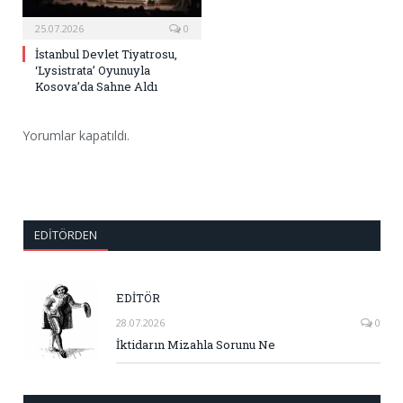
25.07.2026
0
İstanbul Devlet Tiyatrosu,
‘Lysistrata’ Oyunuyla
Kosova’da Sahne Aldı
Yorumlar kapatıldı.
EDITÖRDEN
EDİTÖR
28.07.2026
0
İktidarın Mizahla Sorunu Ne