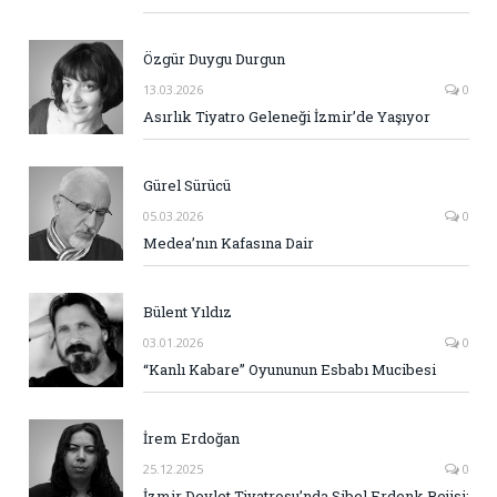
Özgür Duygu Durgun
13.03.2026
0
Asırlık Tiyatro Geleneği İzmir’de Yaşıyor
Gürel Sürücü
05.03.2026
0
Medea’nın Kafasına Dair
Bülent Yıldız
03.01.2026
0
“Kanlı Kabare” Oyununun Esbabı Mucibesi
İrem Erdoğan
25.12.2025
0
İzmir Devlet Tiyatrosu’nda Sibel Erdenk Rejisi: