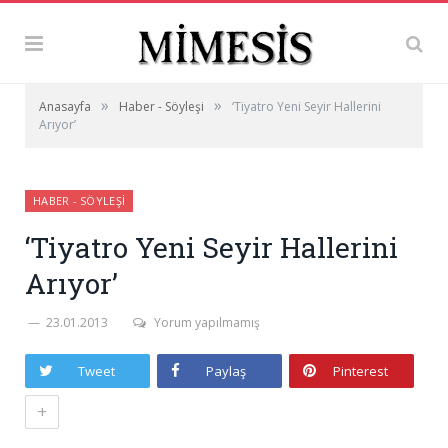
»
»
Anasayfa
Haber - Söyleşi
‘Tiyatro Yeni Seyir Hallerini
Arıyor’
HABER - SÖYLEŞI
‘Tiyatro Yeni Seyir Hallerini
Arıyor’
23.01.2013
Yorum yapılmamış
Tweet
Paylaş
Pinterest
+