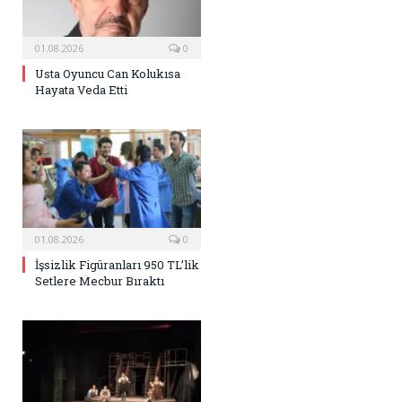
01.08.2026
0
Usta Oyuncu Can Kolukısa
Hayata Veda Etti
01.08.2026
0
İşsizlik Figüranları 950 TL’lik
Setlere Mecbur Bıraktı