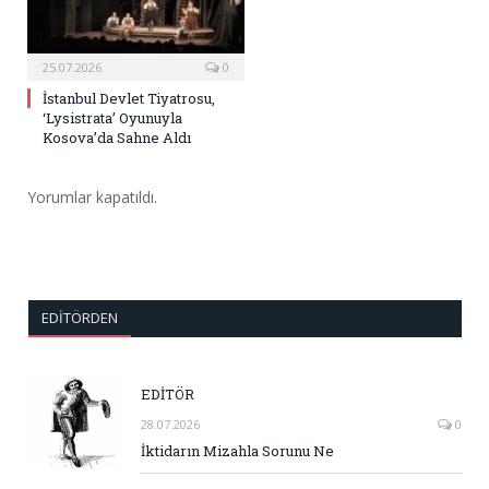
25.07.2026
0
İstanbul Devlet Tiyatrosu,
‘Lysistrata’ Oyunuyla
Kosova’da Sahne Aldı
Yorumlar kapatıldı.
EDITÖRDEN
EDİTÖR
28.07.2026
0
İktidarın Mizahla Sorunu Ne