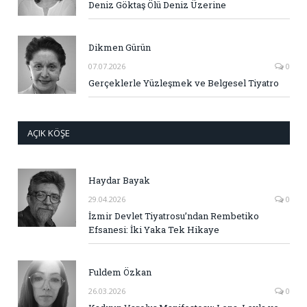
Deniz Göktaş Ölü Deniz Üzerine
Dikmen Gürün
07.07.2026
0
Gerçeklerle Yüzleşmek ve Belgesel Tiyatro
AÇIK KÖŞE
Haydar Bayak
29.04.2026
0
İzmir Devlet Tiyatrosu’ndan Rembetiko
Efsanesi: İki Yaka Tek Hikaye
Fuldem Özkan
26.03.2026
0