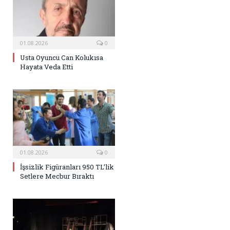
01.08.2026
0
Usta Oyuncu Can Kolukısa
Hayata Veda Etti
01.08.2026
0
İşsizlik Figüranları 950 TL’lik
Setlere Mecbur Bıraktı