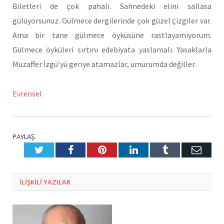
Biletleri de çok pahalı. Sahnedeki elini sallasa
gülüyorsunuz. Gülmece dergilerinde çok güzel çizgiler var.
Ama bir tane gülmece öyküsüne rastlayamıyorum.
Gülmece öyküleri sırtını edebiyata yaslamalı. Yasaklarla
Muzaffer İzgü’yü geriye atamazlar, umurumda değiller.
Evrensel
PAYLAŞ.
Twitter
Facebook
Pinterest
LinkedIn
Tumblr
E-
Posta
ILIŞKILI
YAZILAR