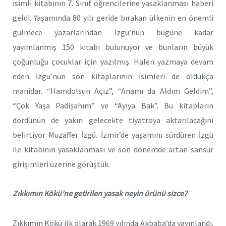
isimli kitabının 7. Sınıf öğrencilerine yasaklanması haberi
geldi. Yaşamında 80 yılı geride bırakan ülkenin en önemli
gülmece yazarlarından İzgü’nün bugüne kadar
yayımlanmış 150 kitabı bulunuyor ve bunların büyük
çoğunluğu çocuklar için yazılmış. Halen yazmaya devam
eden İzgü’nün son kitaplarının isimleri de oldukça
manidar. “Hamdolsun Açız”, “Anamı da Aldım Geldim”,
“Çok Yaşa Padişahım” ve “Ayıya Bak”. Bu kitapların
dördünün de yakın gelecekte tiyatroya aktarılacağını
belirtiyor Muzaffer İzgü. İzmir’de yaşamını sürdüren İzgü
ile kitabının yasaklanması ve son dönemde artan sansür
girişimleri üzerine görüştük.
Zıkkımın Kökü’ne getirilen yasak neyin ürünü sizce?
Zıkkımın Kökü ilk olarak 1969 yılında Akbaba’da yayınlandı.