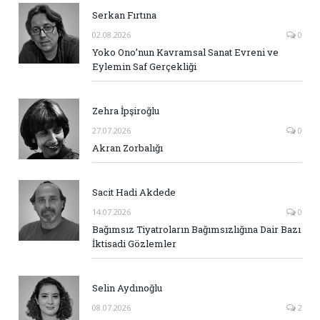
Serkan Fırtına
02.08.2026
0
Yoko Ono’nun Kavramsal Sanat Evreni ve
Eylemin Saf Gerçekliği
Zehra İpşiroğlu
27.07.2026
0
Akran Zorbalığı
Sacit Hadi Akdede
14.07.2026
0
Bağımsız Tiyatroların Bağımsızlığına Dair Bazı
İktisadi Gözlemler
Selin Aydınoğlu
08.07.2026
2