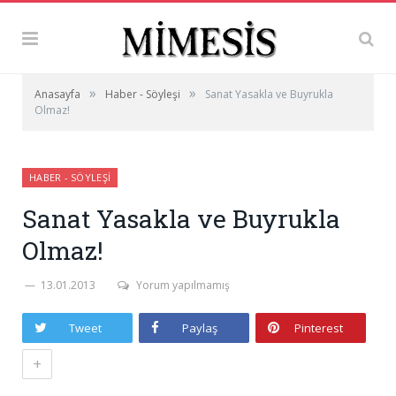
»
»
Anasayfa
Haber - Söyleşi
Sanat Yasakla ve Buyrukla
Olmaz!
HABER - SÖYLEŞI
Sanat Yasakla ve Buyrukla
Olmaz!
13.01.2013
Yorum yapılmamış
Tweet
Paylaş
Pinterest
+