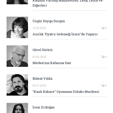
Kadının Varoluş Manifestosu: Lena, Leyla ve
Diğerleri
Özgür Duygu Durgun
13.03.2026
0
Asırlık Tiyatro Geleneği İzmir’de Yaşıyor
Gürel Sürücü
05.03.2026
0
Medea’nın Kafasına Dair
Bülent Yıldız
03.01.2026
0
“Kanlı Kabare” Oyununun Esbabı Mucibesi
İrem Erdoğan