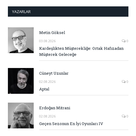
YAZARLAR
Metin Göksel
03.08.2026
0
Kardeşlikten Müşterekliğe: Ortak Hafızadan
Müşterek Geleceğe
Cüneyt Uzunlar
02.08.2026
0
Aptal
Erdoğan Mitrani
02.08.2026
0
Geçen Sezonun En İyi Oyunları IV