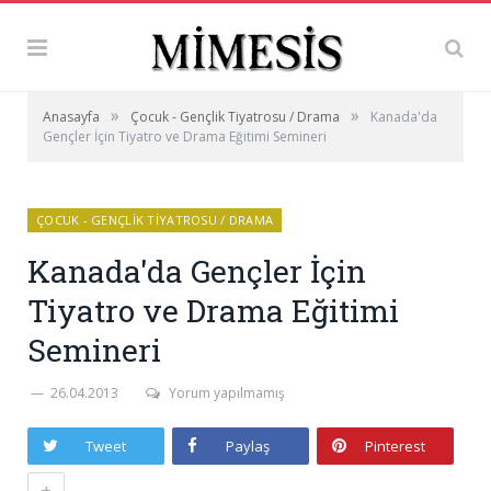
»
»
Anasayfa
Çocuk - Gençlik Tiyatrosu / Drama
Kanada'da
Gençler İçin Tiyatro ve Drama Eğitimi Semineri
ÇOCUK - GENÇLIK TIYATROSU / DRAMA
Kanada'da Gençler İçin
Tiyatro ve Drama Eğitimi
Semineri
26.04.2013
Yorum yapılmamış
Tweet
Paylaş
Pinterest
+