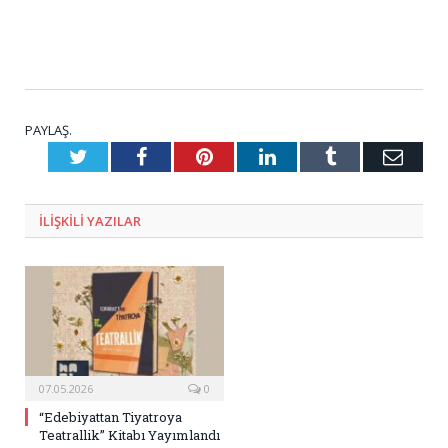
PAYLAŞ.
Twitter
Facebook
Pinterest
LinkedIn
Tumblr
E-
Posta
ILIŞKILI
YAZILAR
07.05.2026
0
“Edebiyattan Tiyatroya
Teatrallik” Kitabı Yayımlandı