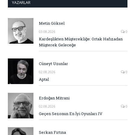
YAZARLAR
Metin Göksel
03.08.2026
0
Kardeşlikten Müşterekliğe: Ortak Hafızadan
Müşterek Geleceğe
Cüneyt Uzunlar
02.08.2026
0
Aptal
Erdoğan Mitrani
02.08.2026
0
Geçen Sezonun En İyi Oyunları IV
Serkan Fırtına