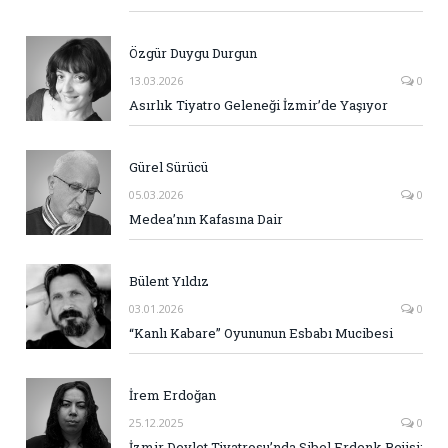
Özgür Duygu Durgun
13.03.2026
0
Asırlık Tiyatro Geleneği İzmir’de Yaşıyor
Gürel Sürücü
05.03.2026
0
Medea’nın Kafasına Dair
Bülent Yıldız
03.01.2026
0
“Kanlı Kabare” Oyununun Esbabı Mucibesi
İrem Erdoğan
25.12.2025
0
İzmir Devlet Tiyatrosu’nda Sibel Erdenk Rejisi: