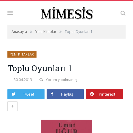
»
»
Anasayfa
Yeni Kitaplar
Toplu Oyunları 1
YENI KITAPLAR
Toplu Oyunları 1
30.04.2013
Yorum yapılmamış
Tweet
Paylaş
Pinterest
+