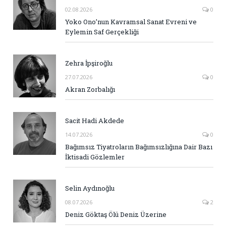
02.08.2026
0
Yoko Ono’nun Kavramsal Sanat Evreni ve
Eylemin Saf Gerçekliği
Zehra İpşiroğlu
27.07.2026
0
Akran Zorbalığı
Sacit Hadi Akdede
14.07.2026
0
Bağımsız Tiyatroların Bağımsızlığına Dair Bazı
İktisadi Gözlemler
Selin Aydınoğlu
08.07.2026
2
Deniz Göktaş Ölü Deniz Üzerine