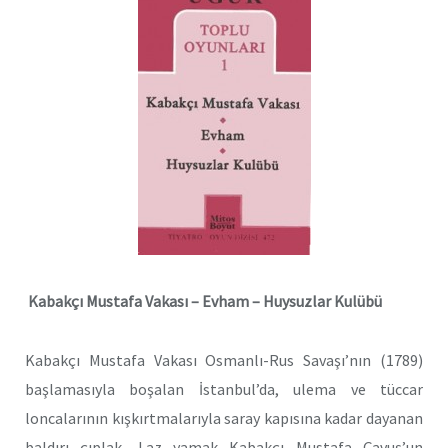
Kabakçı Mustafa Vakası – Evham – Huysuzlar Kulübü
Kabakçı Mustafa Vakası Osmanlı-Rus Savaşı’nın (1789)
başlamasıyla boşalan İstanbul’da, ulema ve tüccar
loncalarının kışkırtmalarıyla saray kapısına kadar dayanan
baldırı çıplak, Laz yamak Kabakçı Mustafa Çavuş’un