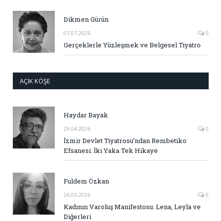
Dikmen Gürün
07.07.2026
0
Gerçeklerle Yüzleşmek ve Belgesel Tiyatro
AÇIK KÖŞE
Haydar Bayak
29.04.2026
0
İzmir Devlet Tiyatrosu’ndan Rembetiko
Efsanesi: İki Yaka Tek Hikaye
Fuldem Özkan
26.03.2026
0
Kadının Varoluş Manifestosu: Lena, Leyla ve
Diğerleri