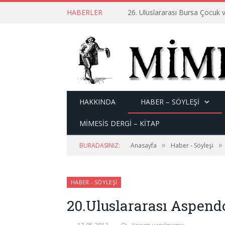
HABERLER
26. Uluslararası Bursa Çocuk v
HAKKINDA
HABER – SÖYLEŞI
MİMESİS DERGİ – KİTAP
»
»
BURADASINIZ:
Anasayfa
Haber - Söyleşi
HABER - SÖYLEŞI
20.Uluslararası Aspendo