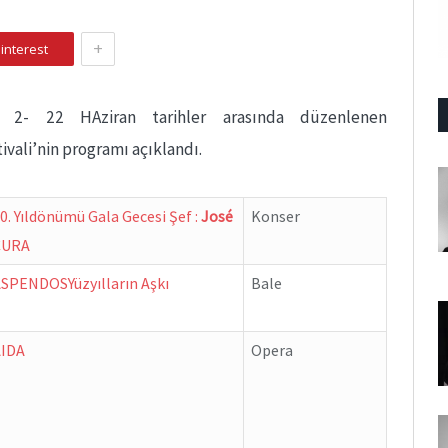
+
interest
 2- 22 HAziran tarihler arasında düzenlenen
ivali’nin programı açıklandı.
0. Yıldönümü Gala Gecesi
Şef :
José
Konser
CURA
ASPENDOS
Yüzyılların Aşkı
Bale
AIDA
Opera