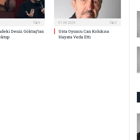
0
01.08.2026
0
deki Deniz Göktaş’tan
Usta Oyuncu Can Kolukısa
ektup
Hayata Veda Etti