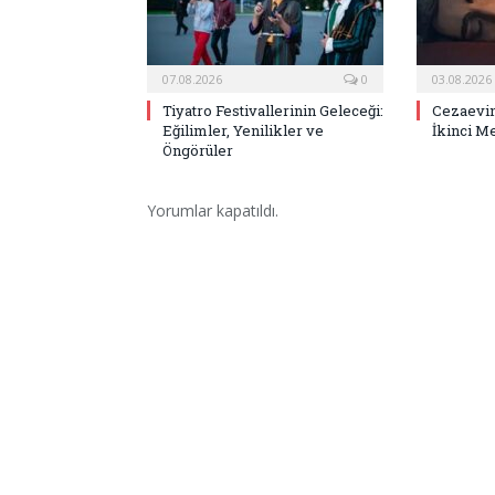
07.08.2026
0
03.08.2026
Tiyatro Festivallerinin Geleceği:
Cezaevin
Eğilimler, Yenilikler ve
İkinci M
Öngörüler
Yorumlar kapatıldı.