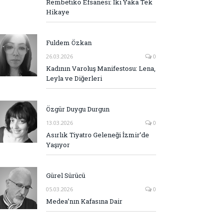
Rembetiko Efsanesi: İki Yaka Tek
Hikaye
Fuldem Özkan
26.03.2026
0
Kadının Varoluş Manifestosu: Lena,
Leyla ve Diğerleri
Özgür Duygu Durgun
13.03.2026
0
Asırlık Tiyatro Geleneği İzmir’de
Yaşıyor
Gürel Sürücü
05.03.2026
0
Medea’nın Kafasına Dair