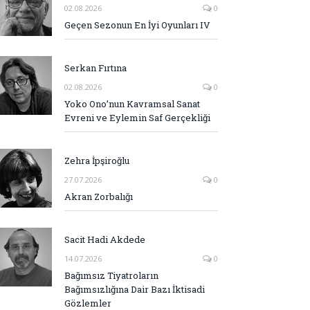
02.08.2026
0
Geçen Sezonun En İyi Oyunları IV
Serkan Fırtına
02.08.2026
0
Yoko Ono’nun Kavramsal Sanat
Evreni ve Eylemin Saf Gerçekliği
Zehra İpşiroğlu
27.07.2026
0
Akran Zorbalığı
Sacit Hadi Akdede
14.07.2026
0
Bağımsız Tiyatroların
Bağımsızlığına Dair Bazı İktisadi
Gözlemler