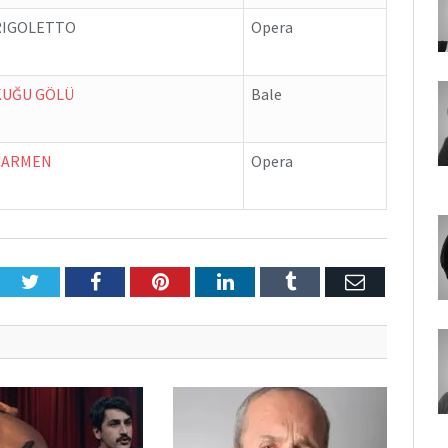
RIGOLETTO
Opera
KUĞU GÖLÜ
Bale
CARMEN
Opera
Twitter
Facebook
Pinterest
LinkedIn
Tumblr
E-
Posta