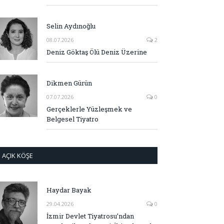
Selin Aydınoğlu
08.07.2026
2
Deniz Göktaş Ölü Deniz Üzerine
Dikmen Gürün
07.07.2026
0
Gerçeklerle Yüzleşmek ve
Belgesel Tiyatro
AÇIK KÖŞE
Haydar Bayak
29.04.2026
0
İzmir Devlet Tiyatrosu’ndan