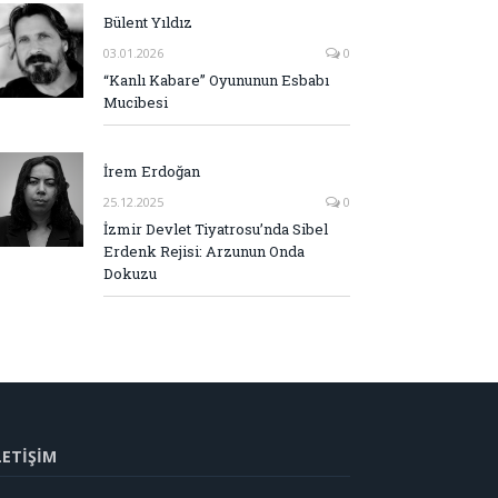
Bülent Yıldız
03.01.2026
0
“Kanlı Kabare” Oyununun Esbabı
Mucibesi
İrem Erdoğan
25.12.2025
0
İzmir Devlet Tiyatrosu’nda Sibel
Erdenk Rejisi: Arzunun Onda
Dokuzu
LETİŞİM