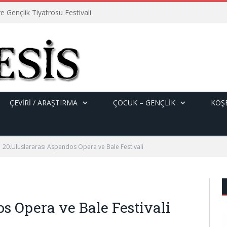
e Gençlik Tiyatrosu Festivali
ÇEVİRİ / ARAŞTIRMA
ÇOCUK – GENÇLIK
KÖŞE
20.Uluslararası Aspendos Opera ve Bale Festivali
s Opera ve Bale Festivali