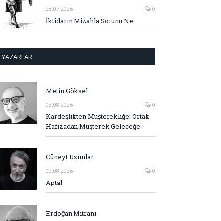
28.07.2026
0
İktidarın Mizahla Sorunu Ne
YAZARLAR
Metin Göksel
03.08.2026
0
Kardeşlikten Müşterekliğe: Ortak
Hafızadan Müşterek Geleceğe
Cüneyt Uzunlar
02.08.2026
0
Aptal
Erdoğan Mitrani