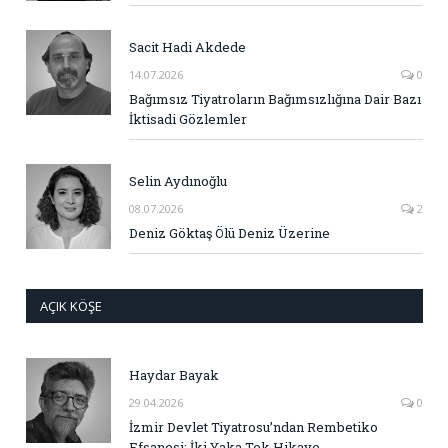
Sacit Hadi Akdede
14.07.2026
0
Bağımsız Tiyatroların Bağımsızlığına Dair Bazı
İktisadi Gözlemler
Selin Aydınoğlu
08.07.2026
2
Deniz Göktaş Ölü Deniz Üzerine
AÇIK KÖŞE
Haydar Bayak
29.04.2026
0
İzmir Devlet Tiyatrosu’ndan Rembetiko
Efsanesi: İki Yaka Tek Hikaye