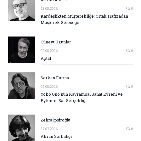
03.08.2026
0
Kardeşlikten Müşterekliğe: Ortak Hafızadan
Müşterek Geleceğe
Cüneyt Uzunlar
02.08.2026
0
Aptal
Serkan Fırtına
02.08.2026
0
Yoko Ono’nun Kavramsal Sanat Evreni ve
Eylemin Saf Gerçekliği
Zehra İpşiroğlu
27.07.2026
0
Akran Zorbalığı