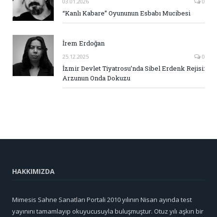
03.01.2026
0
“Kanlı Kabare” Oyununun Esbabı Mucibesi
İrem Erdoğan
25.12.2025
0
İzmir Devlet Tiyatrosu’nda Sibel Erdenk Rejisi:
Arzunun Onda Dokuzu
HAKKIMIZDA
Mimesis Sahne Sanatları Portali 2010 yılının Nisan ayında test
yayınını tamamlayıp okuyucusuyla buluşmuştur. Otuz yılı aşkın bir