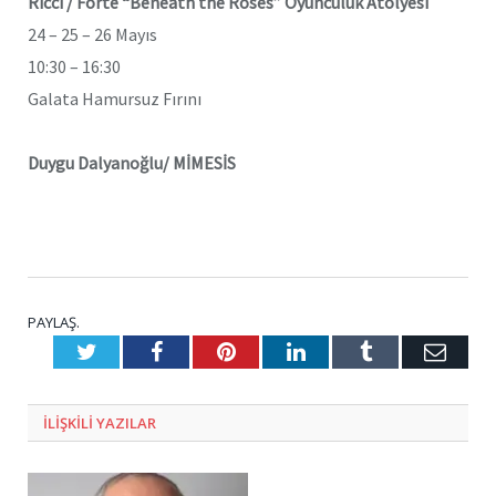
Ricci / Forte “Beneath the Roses” Oyunculuk Atölyesi
24 – 25 – 26 Mayıs
10:30 – 16:30
Galata Hamursuz Fırını
Duygu Dalyanoğlu/ MİMESİS
PAYLAŞ.
Twitter
Facebook
Pinterest
LinkedIn
Tumblr
E-
Posta
ILIŞKILI
YAZILAR