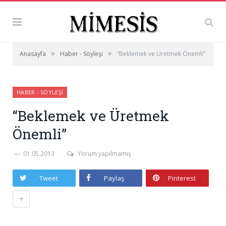
»
»
Anasayfa
Haber - Söyleşi
“Beklemek ve Üretmek Önemli”
HABER - SÖYLEŞI
“Beklemek ve Üretmek
Önemli”
01.05.2013
Yorum yapılmamış
Tweet
Paylaş
Pinterest
+