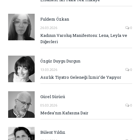
Fuldem Özkan
26.03.2026
0
Kadının Varoluş Manifestosu: Lena, Leyla ve
Diğerleri
Özgür Duygu Durgun
13.03.2026
0
Asırlık Tiyatro Geleneği İzmir’de Yaşıyor
Gürel Sürücü
05.03.2026
0
Medea’nın Kafasına Dair
Bülent Yıldız