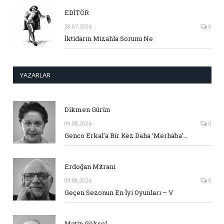
EDİTÖR
28.07.2026
0
İktidarın Mizahla Sorunu Ne
YAZARLAR
Dikmen Gürün
09.08.2026
0
Genco Erkal’a Bir Kez Daha ‘Merhaba’…
Erdoğan Mitrani
09.08.2026
0
Geçen Sezonun En İyi Oyunları – V
Metin Göksel