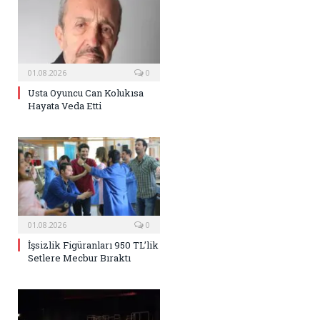
01.08.2026
0
Usta Oyuncu Can Kolukısa
Hayata Veda Etti
01.08.2026
0
İşsizlik Figüranları 950 TL’lik
Setlere Mecbur Bıraktı