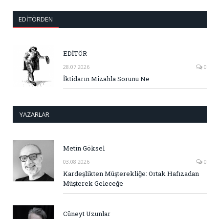
EDITÖRDEN
EDİTÖR
28.07.2026
0
İktidarın Mizahla Sorunu Ne
YAZARLAR
Metin Göksel
03.08.2026
0
Kardeşlikten Müşterekliğe: Ortak Hafızadan
Müşterek Geleceğe
Cüneyt Uzunlar