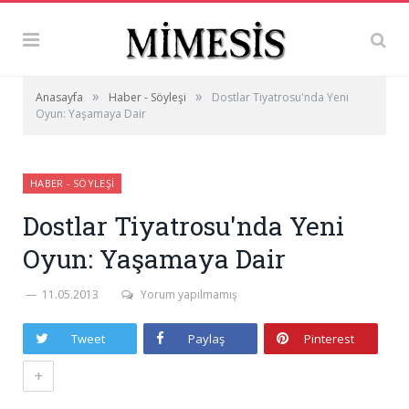
»
»
Anasayfa
Haber - Söyleşi
Dostlar Tiyatrosu'nda Yeni
Oyun: Yaşamaya Dair
HABER - SÖYLEŞI
Dostlar Tiyatrosu'nda Yeni
Oyun: Yaşamaya Dair
11.05.2013
Yorum yapılmamış
Tweet
Paylaş
Pinterest
+