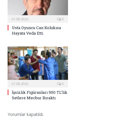
01.08.2026
0
Usta Oyuncu Can Kolukısa
Hayata Veda Etti
01.08.2026
0
İşsizlik Figüranları 950 TL’lik
Setlere Mecbur Bıraktı
Yorumlar kapatıldı.