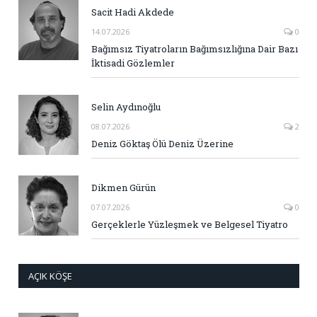
Sacit Hadi Akdede
14.07.2026
0
Bağımsız Tiyatroların Bağımsızlığına Dair Bazı
İktisadi Gözlemler
Selin Aydınoğlu
08.07.2026
2
Deniz Göktaş Ölü Deniz Üzerine
Dikmen Gürün
07.07.2026
0
Gerçeklerle Yüzleşmek ve Belgesel Tiyatro
AÇIK KÖŞE