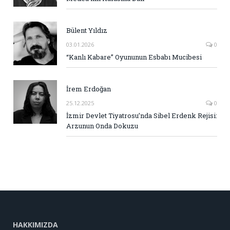
Bülent Yıldız
03.01.2026
0
“Kanlı Kabare” Oyununun Esbabı Mucibesi
İrem Erdoğan
25.12.2025
0
İzmir Devlet Tiyatrosu’nda Sibel Erdenk Rejisi:
Arzunun Onda Dokuzu
HAKKIMIZDA