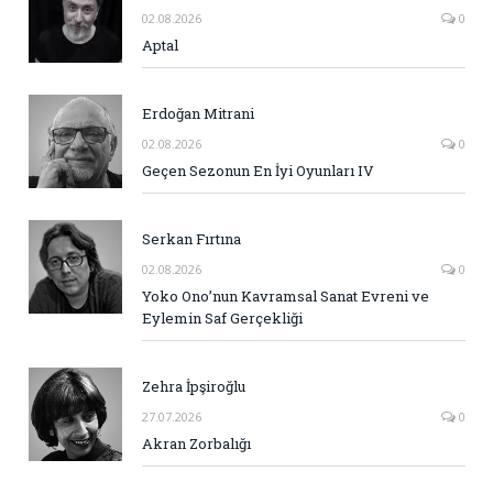
02.08.2026
0
Aptal
Erdoğan Mitrani
02.08.2026
0
Geçen Sezonun En İyi Oyunları IV
Serkan Fırtına
02.08.2026
0
Yoko Ono’nun Kavramsal Sanat Evreni ve
Eylemin Saf Gerçekliği
Zehra İpşiroğlu
27.07.2026
0
Akran Zorbalığı