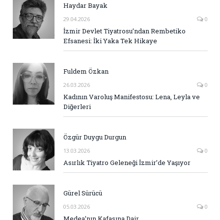
Haydar Bayak
29.04.2026
0
İzmir Devlet Tiyatrosu’ndan Rembetiko
Efsanesi: İki Yaka Tek Hikaye
Fuldem Özkan
26.03.2026
0
Kadının Varoluş Manifestosu: Lena, Leyla ve
Diğerleri
Özgür Duygu Durgun
13.03.2026
0
Asırlık Tiyatro Geleneği İzmir’de Yaşıyor
Gürel Sürücü
05.03.2026
0
Medea’nın Kafasına Dair