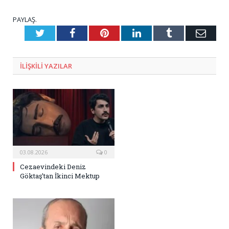
PAYLAŞ.
Twitter
Facebook
Pinterest
LinkedIn
Tumblr
E-
Posta
ILIŞKILI
YAZILAR
03.08.2026
0
Cezaevindeki Deniz
Göktaş’tan İkinci Mektup