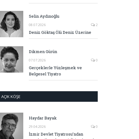
Selin Aydınoğlu
08.07.2026
2
Deniz Göktaş Ölü Deniz Üzerine
Dikmen Gürün
07.07.2026
0
Gerçeklerle Yüzleşmek ve
Belgesel Tiyatro
AÇIK KÖŞE
Haydar Bayak
29.04.2026
0
İzmir Devlet Tiyatrosu’ndan