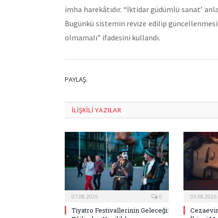
imha harekâtıdır. “İktidar güdümlü sanat’ anlay
Bugünkü sistemin revize edilip güncellenmesi 
olmamalı” ifadesini kullandı.
PAYLAŞ.
ILIŞKILI
YAZILAR
07.08.2026
0
03.08.2026
Tiyatro Festivallerinin Geleceği:
Cezaevin