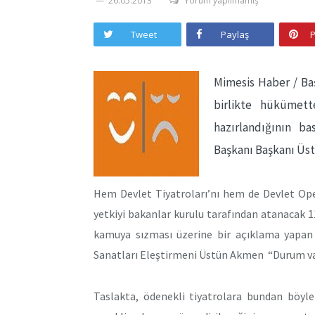
26.05.2013
Yorum yapılmamış
Tweet
Paylaş
P
Mimesis Haber / Baş
birlikte hükümett
hazırlandığının ba
Başkanı Başkanı Üst
Hem Devlet Tiyatroları’nı hem de Devlet Oper
yetkiyi bakanlar kurulu tarafından atanacak 1
kamuya sızması üzerine bir açıklama yapan 
Sanatları Eleştirmeni Üstün Akmen “Durum va
Taslakta, ödenekli tiyatrolara bundan böyle