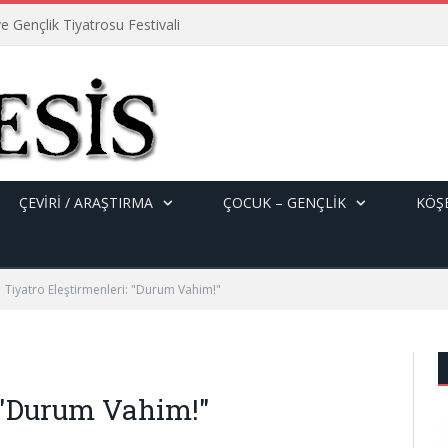
e Gençlik Tiyatrosu Festivali
ÇEVİRİ / ARAŞTIRMA
ÇOCUK – GENÇLIK
KÖŞE
Tiyatro Eleştirmenleri: "Durum Vahim!"
: "Durum Vahim!"