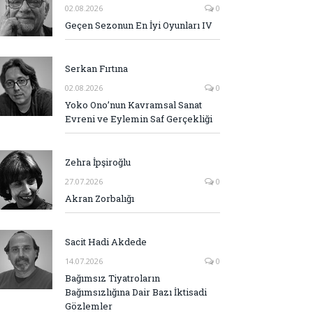
02.08.2026
0
Geçen Sezonun En İyi Oyunları IV
Serkan Fırtına
02.08.2026
0
Yoko Ono’nun Kavramsal Sanat
Evreni ve Eylemin Saf Gerçekliği
Zehra İpşiroğlu
27.07.2026
0
Akran Zorbalığı
Sacit Hadi Akdede
14.07.2026
0
Bağımsız Tiyatroların
Bağımsızlığına Dair Bazı İktisadi
Gözlemler