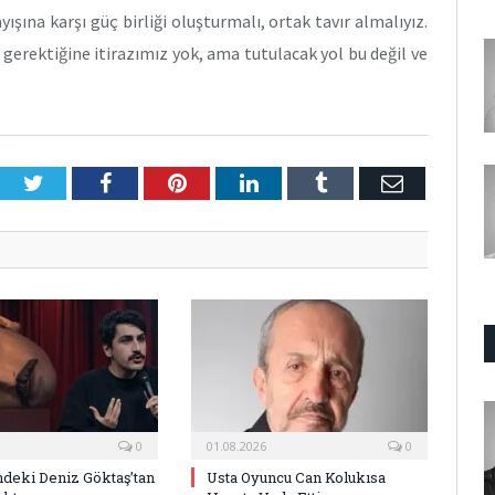
ışına karşı güç birliği oluşturmalı, ortak tavır almalıyız.
gerektiğine itirazımız yok, ama tutulacak yol bu değil ve
Twitter
Facebook
Pinterest
LinkedIn
Tumblr
E-
Posta
0
01.08.2026
0
deki Deniz Göktaş’tan
Usta Oyuncu Can Kolukısa