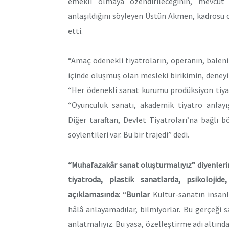
emekli olmaya özendirileceğinin, mevcut
anlaşıldığını söyleyen Üstün Akmen, kadrosu 
etti.
“Amaç ödenekli tiyatroların, operanın, baleni
içinde oluşmuş olan mesleki birikimin, deneyim
“Her ödenekli sanat kurumu prodüksiyon tiya
“Oyunculuk sanatı, akademik tiyatro anlayış
Diğer taraftan, Devlet Tiyatroları’na bağlı b
söylentileri var. Bu bir trajedi” dedi.
“Muhafazakâr sanat oluşturmalıyız” diyenler
tiyatroda, plastik sanatlarda, psikoloji
açıklamasında:
“
Bunlar
Kültür-sanatın insanlı
hâlâ anlayamadılar, bilmiyorlar. Bu gerçeği s
anlatmalıyız. Bu yasa, özelleştirme adı altınd