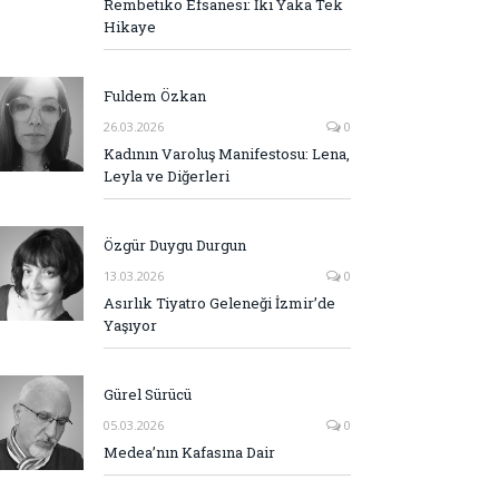
Rembetiko Efsanesi: İki Yaka Tek
Hikaye
Fuldem Özkan
26.03.2026
0
Kadının Varoluş Manifestosu: Lena,
Leyla ve Diğerleri
Özgür Duygu Durgun
13.03.2026
0
Asırlık Tiyatro Geleneği İzmir’de
Yaşıyor
Gürel Sürücü
05.03.2026
0
Medea’nın Kafasına Dair