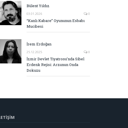
Bülent Yıldız
03.01.2026
0
“Kanlı Kabare” Oyununun Esbabı
Mucibesi
İrem Erdoğan
25.12.2025
0
İzmir Devlet Tiyatrosu’nda Sibel
Erdenk Rejisi: Arzunun Onda
Dokuzu
LETİŞİM