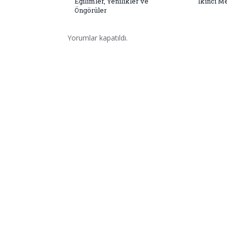
Eğilimler, Yenilikler ve
İkinci M
Öngörüler
Yorumlar kapatıldı.