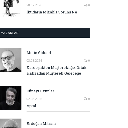
28.07.2026
0
İktidarın Mizahla Sorunu Ne
YAZARLAR
Metin Göksel
03.08.2026
0
Kardeşlikten Müşterekliğe: Ortak
Hafızadan Müşterek Geleceğe
Cüneyt Uzunlar
02.08.2026
0
Aptal
Erdoğan Mitrani