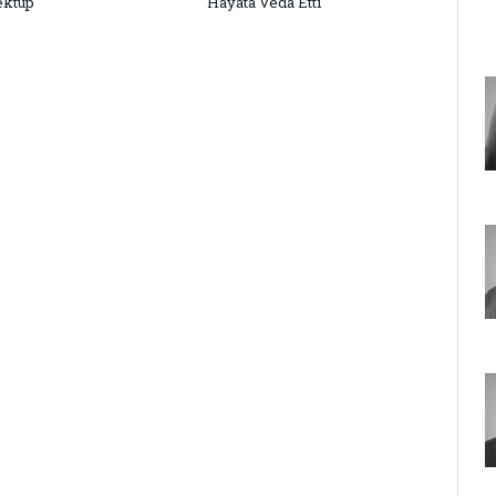
ektup
Hayata Veda Etti