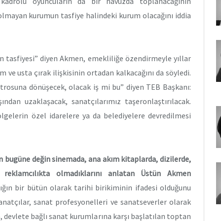
 kadrolu oyuncuların da bir havuzda toplanacağının
olmayan kurumun tasfiye halindeki kurum olacağını iddia
n tasfiyesi” diyen Akmen, emekliliğe özendirmeyle yıllar
 ve usta çırak ilişkisinin ortadan kalkacağını da söyledi.
trosuna dönüşecek, olacak iş mi bu” diyen TEB Başkanı:
ından uzaklaşacak, sanatçılarımız taşeronlaştırılacak.
ölgelerin özel idarelere ya da belediyelere devredilmesi
in bugüne değin sinemada,
ana akım kitaplarda, dizilerde,
de, reklamcılıkta olmadıklarını anlatan Üstün Akmen
ğın bir bütün olarak tarihi birikiminin ifadesi olduğunu
anatçılar, sanat profesyonelleri ve sanatseverler olarak
a, devlete bağlı sanat kurumlarına karşı başlatılan toptan