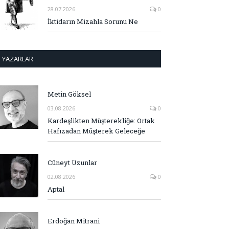
28.07.2026
0
İktidarın Mizahla Sorunu Ne
YAZARLAR
Metin Göksel
03.08.2026
0
Kardeşlikten Müşterekliğe: Ortak
Hafızadan Müşterek Geleceğe
Cüneyt Uzunlar
02.08.2026
0
Aptal
Erdoğan Mitrani