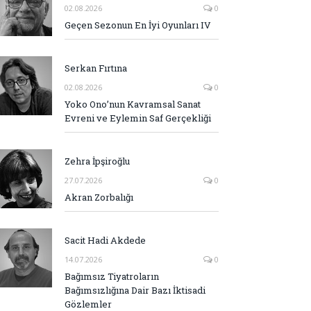
02.08.2026
0
Geçen Sezonun En İyi Oyunları IV
Serkan Fırtına
02.08.2026
0
Yoko Ono’nun Kavramsal Sanat
Evreni ve Eylemin Saf Gerçekliği
Zehra İpşiroğlu
27.07.2026
0
Akran Zorbalığı
Sacit Hadi Akdede
14.07.2026
0
Bağımsız Tiyatroların
Bağımsızlığına Dair Bazı İktisadi
Gözlemler