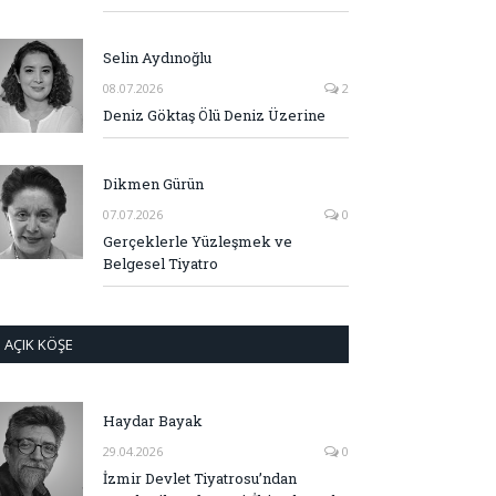
Selin Aydınoğlu
08.07.2026
2
Deniz Göktaş Ölü Deniz Üzerine
Dikmen Gürün
07.07.2026
0
Gerçeklerle Yüzleşmek ve
Belgesel Tiyatro
AÇIK KÖŞE
Haydar Bayak
29.04.2026
0
İzmir Devlet Tiyatrosu’ndan