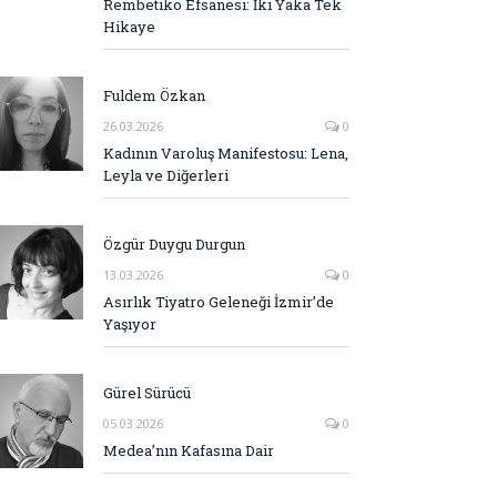
Rembetiko Efsanesi: İki Yaka Tek
Hikaye
Fuldem Özkan
26.03.2026
0
Kadının Varoluş Manifestosu: Lena,
Leyla ve Diğerleri
Özgür Duygu Durgun
13.03.2026
0
Asırlık Tiyatro Geleneği İzmir’de
Yaşıyor
Gürel Sürücü
05.03.2026
0
Medea’nın Kafasına Dair