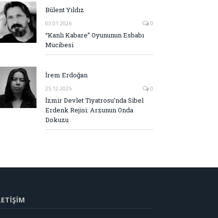
Bülent Yıldız
03.01.2026
0
“Kanlı Kabare” Oyununun Esbabı
Mucibesi
İrem Erdoğan
25.12.2025
0
İzmir Devlet Tiyatrosu’nda Sibel
Erdenk Rejisi: Arzunun Onda
Dokuzu
LETİŞİM