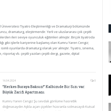
 Üniversitesi Tiyatro Eleştirmenliği ve Dramaturji bölümünde
ncu, dramaturg, eleştirmendir. Yerli ve uluslararası çok çeşitli
erden ileri seviye oyunculuk eğitimleri almıştır. Birçok tiyatroda
ığı gibi işlerle kariyerine başlamış olan Kumru Yaren Cengiz;
simli oyunlarda dramaturg olarak yer almıştır. Tiyatro, sinema,
öportaj vb. çeşitli yazıları çeşitli dergi, gazete, dijital
16.04.2024
0
“Herkes Buraya Baksın!” Kalbimde Bir Sızı var:
Büyük Zarifi Apartmanı
Kumru Yaren Cengiz Şu sevdalı gönlüme hasretlik
doğmasaydın Aşkla açan çiçekler hüsranla solmasaydı Kutsal