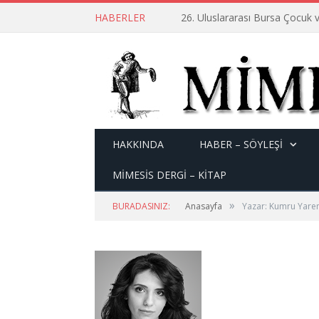
HABERLER
26. Uluslararası Bursa Çocuk v
HAKKINDA
HABER – SÖYLEŞI
MİMESİS DERGİ – KİTAP
»
BURADASINIZ:
Anasayfa
Yazar: Kumru Yare