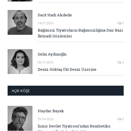
Sacit Hadi Akdede
14.07.2026
0
Bağımsız Tiyatroların Bağımsızlığına Dair Bazı
İktisadi Gözlemler
Selin Aydınoğlu
08.07.2026
2
Deniz Göktaş Ölü Deniz Üzerine
AÇIK KÖŞE
Haydar Bayak
29.04.2026
0
İzmir Devlet Tiyatrosu’ndan Rembetiko