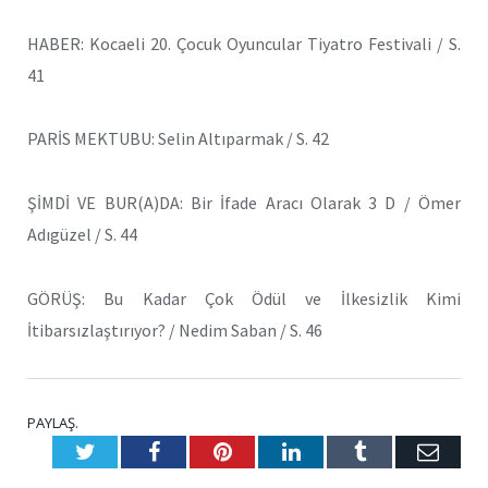
HABER: Kocaeli 20. Çocuk Oyuncular Tiyatro Festivali / S.
41
PARİS MEKTUBU: Selin Altıparmak / S. 42
ŞİMDİ VE BUR(A)DA: Bir İfade Aracı Olarak 3 D / Ömer
Adıgüzel / S. 44
GÖRÜŞ: Bu Kadar Çok Ödül ve İlkesizlik Kimi
İtibarsızlaştırıyor? / Nedim Saban / S. 46
PAYLAŞ.
Twitter
Facebook
Pinterest
LinkedIn
Tumblr
E-
Posta