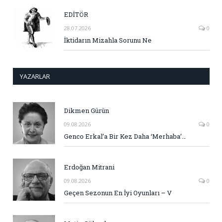
EDİTÖR
28.07.2026
0
İktidarın Mizahla Sorunu Ne
YAZARLAR
Dikmen Gürün
09.08.2026
0
Genco Erkal’a Bir Kez Daha ‘Merhaba’…
Erdoğan Mitrani
09.08.2026
0
Geçen Sezonun En İyi Oyunları – V