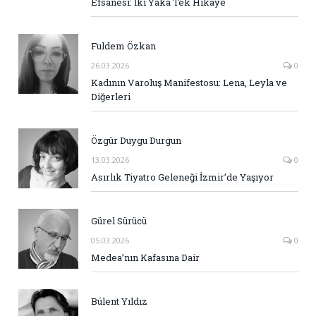
Efsanesi: İki Yaka Tek Hikaye
Fuldem Özkan
26.03.2026
0
Kadının Varoluş Manifestosu: Lena, Leyla ve
Diğerleri
Özgür Duygu Durgun
13.03.2026
0
Asırlık Tiyatro Geleneği İzmir’de Yaşıyor
Gürel Sürücü
05.03.2026
0
Medea’nın Kafasına Dair
Bülent Yıldız