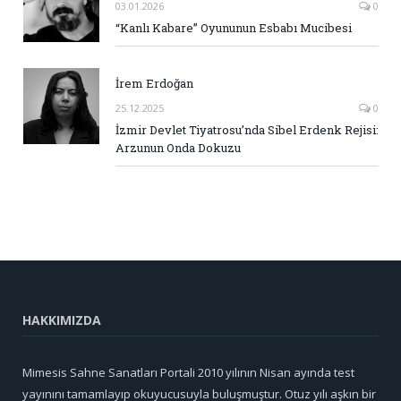
03.01.2026
0
“Kanlı Kabare” Oyununun Esbabı Mucibesi
İrem Erdoğan
25.12.2025
0
İzmir Devlet Tiyatrosu’nda Sibel Erdenk Rejisi:
Arzunun Onda Dokuzu
HAKKIMIZDA
Mimesis Sahne Sanatları Portali 2010 yılının Nisan ayında test
yayınını tamamlayıp okuyucusuyla buluşmuştur. Otuz yılı aşkın bir