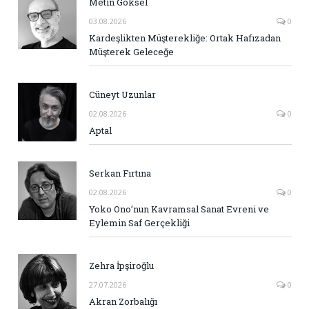
Metin Göksel
03.08.2026
0
Kardeşlikten Müşterekliğe: Ortak Hafızadan
Müşterek Geleceğe
Cüneyt Uzunlar
02.08.2026
0
Aptal
Serkan Fırtına
02.08.2026
0
Yoko Ono’nun Kavramsal Sanat Evreni ve
Eylemin Saf Gerçekliği
Zehra İpşiroğlu
27.07.2026
0
Akran Zorbalığı