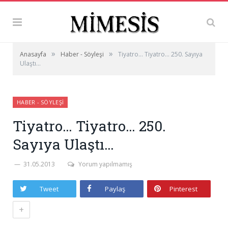
»
»
Anasayfa
Haber - Söyleşi
Tiyatro… Tiyatro… 250. Sayıya
Ulaştı…
HABER - SÖYLEŞI
Tiyatro… Tiyatro… 250.
Sayıya Ulaştı…
31.05.2013
Yorum yapılmamış
Tweet
Paylaş
Pinterest
+