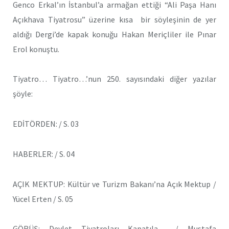
Genco Erkal’ın İstanbul’a armağan ettiği “Ali Paşa Hanı
Açıkhava Tiyatrosu” üzerine kısa bir söyleşinin de yer
aldığı Dergi’de kapak konuğu Hakan Meriçliler ile Pınar
Erol konuştu.
Tiyatro… Tiyatro…’nun 250. sayısındaki diğer yazılar
şöyle:
EDİTÖRDEN: / S. 03
HABERLER: / S. 04
AÇIK MEKTUP: Kültür ve Turizm Bakanı’na Açık Mektup /
Yücel Erten / S. 05
GÖRÜŞ: Devlet Tiyatroları Kapatıla… / Mustafa